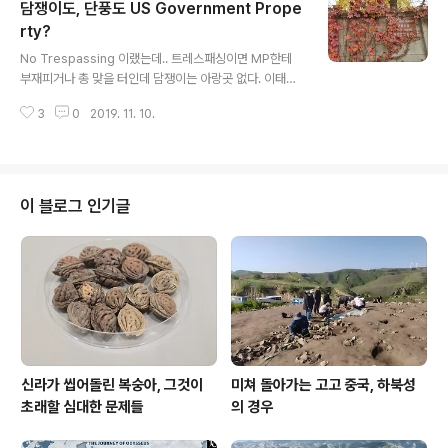
담쟁이도, 단풍도 US Government Prope
rty?
글 내용
No Trespassing 이랬는데.. 트레스패싱이면 MP한테
부재피거나 총 맞을 터인데 담쟁이는 아랑곳 없다. 이태원
에 뜨는 달은 미국달인가? 그야 알 수 없으나 US Govern
3
0
2019. 11. 10.
ment Property 담벼락 trespassing한 담쟁이랑 그것
이 빚은 단풍은 묻거니와 US Government Property인
가?
이 블로그 인기글
신라가 씹어돌린 복숭아, 그것이
미쳐 돌아가는 고고 중국, 하북성
초래할 심대한 문제들
의 경우