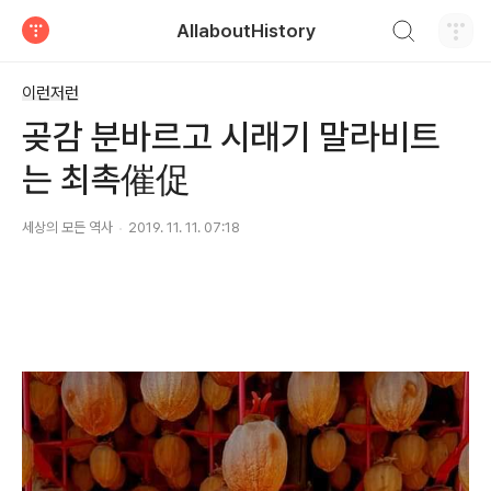
검색하기
AllaboutHistory
티스토리
이런저런
곶감 분바르고 시래기 말라비트
는 최촉催促
세상의 모든 역사
2019. 11. 11. 07:18