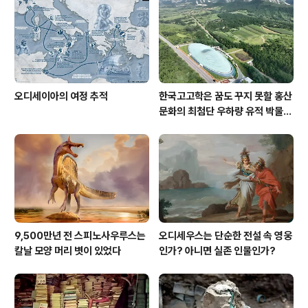
오디세이아의 여정 추적
한국고고학은 꿈도 꾸지 못할 홍산
문화의 최첨단 우하량 유적 박물관
[신화통신]
9,500만년 전 스피노사우루스는
오디세우스는 단순한 전설 속 영웅
칼날 모양 머리 볏이 있었다
인가? 아니면 실존 인물인가?