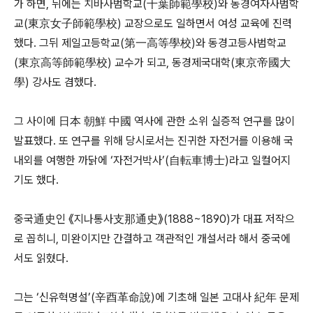
가 하면, 뒤에는 치바사범학교(千葉師範學校)와 동경여자사범학
교(東京女子師範學校) 교장으로도 일하면서 여성 교육에 진력
했다. 그뒤 제일고등학교(第一高等學校)와 동경고등사범학교
(東京高等師範學校) 교수가 되고, 동경제국대학(東京帝國大
學) 강사도 겸했다.
그 사이에 日本 朝鮮 中國 역사에 관한 소위 실증적 연구를 많이
발표했다. 또 연구를 위해 당시로서는 진귀한 자전거를 이용해 국
내외를 여행한 까닭에 ‘자전거박사’(自転車博士)라고 일컬어지
기도 했다.
중국通史인 《지나통사支那通史》(1888~1890)가 대표 저작으
로 꼽히니, 미완이지만 간결하고 객관적인 개설서라 해서 중국에
서도 읽혔다.
그는 ‘신유혁명설’(辛酉革命說)에 기초해 일본 고대사 紀年 문제