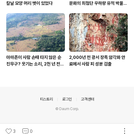
칼날 모양 머리 볏이 있었다
문화의 최첨단 우하량 유적 박물관
[신화통신]
아마존이 사람 손때 타지 않은 순
2,000년 전 광서 장족 암각화 안
진무구? 웃기는 소리, 2천 년 전에
료에서 사람 피 성분 검출
이미 사람 바글바글
의안내
티스토리
로그인
고객센터
© Daum Corp.
3
0