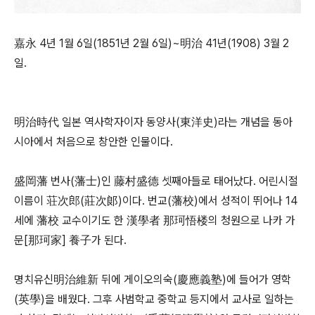
嘉永 4년 1월 6일(1851년 2월 6일)~明治 41년(1908) 3월 2
일.
明治時代 일본 역사학자이자 동양사(東洋史)라는 개념을 동아
시아에서 처음으로 창안한 인물이다.
盛岡藩 번사(藩士)인 藤村盛德 셋째아들로 태어났다. 어린시절
이름이 荘次郎(莊次郞)이다. 번교(藩校)에서 성적이 뛰어나 14
세에 藩校 교수이기도 한 漢學者 那珂悟楼의 청원으로 나카 가
문[那珂家] 養子가 된다.
명치유신明治維新 뒤에 게이오의숙(慶應義塾)에 들어가 영학
(英學)을 배웠다. 그후 사범학교 중학교 등지에서 교사로 일하는