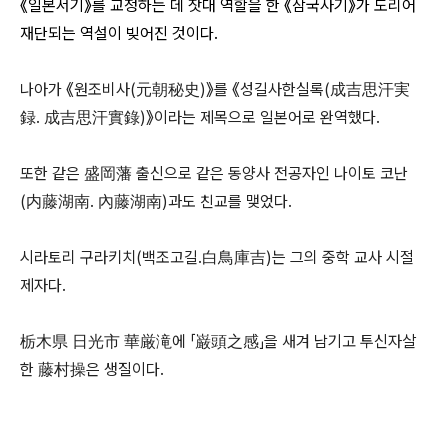
《일본서기
》를 교정하는 데 잣대 역할을 한
《삼국사기
》가 도리어
재단되는 역설이 빚어진 것이다.
나아가 《원조비사(元朝秘史)》를 《성길사한실록(成吉思汗実
録. 成吉思汗實錄)》이라는 제목으로 일본어로 완역했다.
또한 같은 盛岡藩 출신으로 같은 동양사 전공자인 나이토 코난
(内藤湖南․ 內藤湖南)과도 친교를 맺었다.
시라토리 구라키치(백조고길․白鳥庫吉)는 그의 중학 교사 시절
제자다.
栃木県 日光市 華厳滝에 「巌頭之感」을 새겨 남기고 투신자살
한 藤村操은 생질이다.