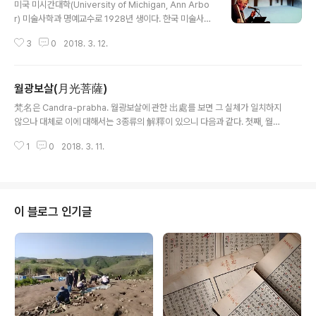
미국 미시간대학(University of Michigan, Ann Arbo
r) 미술사학과 명예교수로 1928년 생이다. 한국 미술사학
계, 특히 불교미술사학계에 끼친 영향도 다대해 곳곳에 그
3
0
2018. 3. 12.
를 직간접으로 사숙한 학도가 있다. 2008년 5월에는 그의
팔순에 즈음해 국내 미술사학도들이 그 헌정식을 겸해 그
를 직접 초청한 학술대회를 개최하기도 했으니, 취재를 위
월광보살(月光菩薩)
해 나는 현장에 있었다. 다음 내 기사가 바로 그 내용을 다
글 내용
루었다. 팔순 헌정 월터 스핑크 교수 "아잔타석굴 보존 위
梵名은 Candra-prabha. 월광보살에 관한 出處를 보면 그 실체가 일치하지
해 관람객 제한해야" (서울=연합뉴스) 김태식 기자 = 특정
않으나 대체로 이에 대해서는 3종류의 解釋이 있으니 다음과 같다. 첫째, 월광
연구자의 회갑이나 정년퇴직, 혹은 칠순이나 팔순 등을 기
보살은 印度 古帝王으로 釋尊이 過去世에 보살행菩薩行을 닦을 때의 前身
념하는 논문집 발간이나 학술행사는 서구 문화권..
1
0
2018. 3. 11.
이라는 것이다. 《현우경(賢愚經)》 卷6, 《월광보살경(月光菩薩經)》, 《대보적
경(大寶積經)》 卷80에 기재된 구절에 의하면 “此王具有大威德, 後施頭
予勞度差婆羅門, 滿足檀波羅蜜行, 又稱月光菩薩”이라 한 것이 그 증거
이다. 두 번째는 佛世 時에 中印度 舍衛國 波斯匿王의 異名이라는 것이다.
《인왕호국반야바라밀경(仁王護國般若波羅蜜經)》 卷上(大八·八二五中)
이 블로그 인기글
에 이르기를 “舍衛國主波斯匿王, 名曰月光”이라 한 것이 그 증거다. 波斯
匿은 梵名이 Prasenajit이며 팔리어 이름巴利名은 Pas..