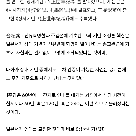
를 연구한 ‘상세기년고’(上世年紀考)를 발표했으니, 이 논문은
《사학잡지(史学雑誌. 史學雜誌)》에 발표되고, 三品影英이 증
보한 《상세기년고(上世年紀考)》에도 수록됐다.
台植案 : 신유혁명설과 주갑설에 기초한 그의 기년 조정론 핵심은
일본서기 상대 기년이 신유년에 혁명이 일어난다는 종교관념에 기
초에 사실과는 관계없이 그렇게 조작되었다는 것이며,
나아가 상대 기년 중에서도 교차 검증이 가능한 사건은 공교롭게
도 주갑 기준으로 차이가 난다는 것이었다.
1주갑은 60년이니, 간지로 연대를 매기는 과정에서 해당 사건이
실제보다 60년, 혹은 120년, 혹은 240년 이런 식으로 올려졌다는
것이다.
일본서기 연대를 교정한 잣대가 바로 《삼국사기》였다.