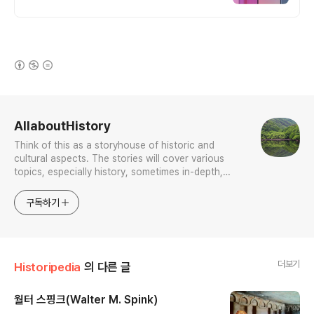
화유리 백유리 백페인트글라이스 무늬유리
거울 등 유리 가공 전문
(새창열림)
로그 정보
AllaboutHistory
Think of this as a storyhouse of historic and
cultural aspects. The stories will cover various
topics, especially history, sometimes in-depth,
sometimes with a light touch. One constant
approach will be to resist any common sense or
구독하기
generalized viewpoint
더보기
Historipedia
의 다른 글
월터 스핑크(Walter M. Spink)
글 내용