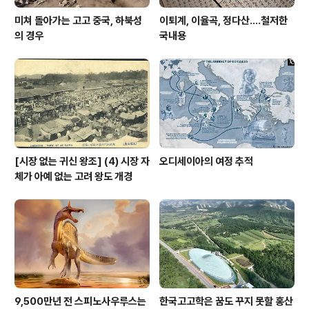
미쳐 돌아가는 고고 중국, 하북성
이퇴계, 이율곡, 정다산....철저한
의 경우
국내용
[시장 없는 귀신 왕조] (4) 시장 자
오디세이아의 여정 추적
체가 아예 없는 고려 왕도 개경
9,500만년 전 스피노사우루스는
한국고고학은 꿈도 꾸지 못할 홍산