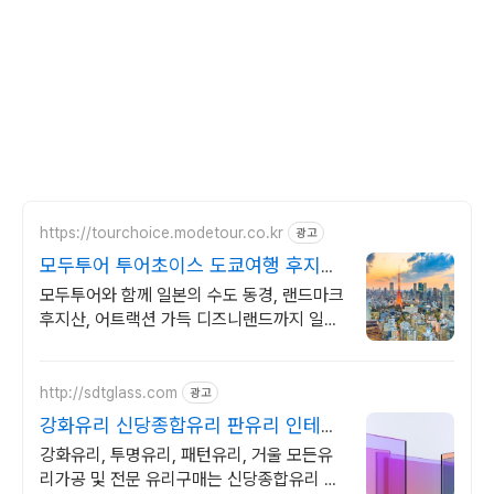
https://tourchoice.modetour.co.kr
광고
모두투어 투어초이스 도쿄여행 후지산,
온천,디즈니를 한번에
모두투어와 함께 일본의 수도 동경, 랜드마크
후지산, 어트랙션 가득 디즈니랜드까지 일본
여행의 중심 도쿄속으로. 고즈넉한 시즈오카
후지산 배경으로 인증샷
http://sdtglass.com
광고
강화유리 신당종합유리 판유리 인테리
어유리 가공
강화유리, 투명유리, 패턴유리, 거울 모든유
리가공 및 전문 유리구매는 신당종합유리 강