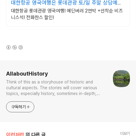
대한항공 영국여행은 롯데관광 토/일 주말 상담예약
가능!
대한항공 롯데관광 영국여행! 에딘버러 2연박 +선착순 비즈
니스석! 전화찬스 할인!
(새창열림)
로그 정보
AllaboutHistory
Think of this as a storyhouse of historic and
cultural aspects. The stories will cover various
topics, especially history, sometimes in-depth,
sometimes with a light touch. One constant
approach will be to resist any common sense or
구독하기
generalized viewpoint
더보기
이런저런
의 다른 글