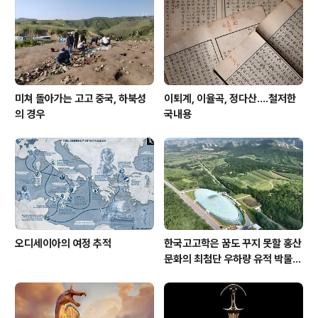
발했다고 하네요. 석유의 경우 1배럴은 약 159리터, 정확
하게는 158.987294928리터에 해당합니다. 킬로리터로
고치면 1배럴 = 약 0..
미쳐 돌아가는 고고 중국, 하북성
이퇴계, 이율곡, 정다산....철저한
의 경우
국내용
오디세이아의 여정 추적
한국고고학은 꿈도 꾸지 못할 홍산
문화의 최첨단 우하량 유적 박물관
[신화통신]