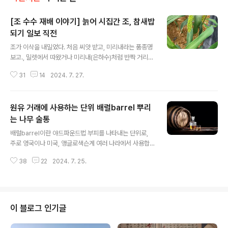
[조 수수 재배 이야기] 늙어 시집간 조, 참새밥
되기 일보 직전
글 내용
조가 이삭을 내밀었다. 처음 씨앗 받고, 미리내라는 품종명
보고., 밀렛에서 따왔거나 미리내(은하수)처럼 반짝 거리게
많이 붙어서 미리내인 줄 알았다. 씨앗 주신 박기동 님께 여
31
14
2024. 7. 27.
쭤보니.. 미리 내놓을 수 있어(조생) 미리내 라고 한다. 뭔가
허탈... 초여름, 14일 정도 키우고 나갔어야 할 모종이, 날씨
가 안좋아, 24일 정도 모판에 있다가 늙어 시집갔다. 키는
원유 거래에 사용하는 단위 배럴barrel 뿌리
작은데 이삭이 나왔다. 베동(벼의 꽃대)이 피기도 전에 수
수이삭이 나오기 전에, 조이삭이 올라왔으니, 참새가 살이
는 나무 술통
글 내용
찌겠구나.ㅜㅜ(벼 수수 기장보다 늦거나 함께 이삭이 올라
배럴barrel이란 야드파운드법 부피를 나타내는 단위로,
와야 하는데. 다른 곡식보다 일찍 이삭이 오르면 배고픈 참
주로 영국이나 미국, 앵글로색슨계 여러 나라에서 사용합
새들이 다 먹어치운다.) 어쩐다? *** 김포땅 농업에 종사
니다. 배럴이 석유 계량용 단위로 쓰이게 된 이유는 석유산
하시는 신소희 선생 관찰기다.
38
22
2024. 7. 25.
업 여명기인 1860년대에 석유를 담을 통을 구하기 어려워
서 당시 흔하게 구할 수 있던 나무 술통을 이용하면서 시작
되었다고 하네요. 한편 술에서 '배럴'이라고 하면 위스키 통
크기를 말합니다. 위스키는 나무 통에서 여러 해 숙성하여
만듭니다. 1배럴이 42갤런이라는 어중간한 숫자는 처음에
이 블로그 인기글
는 50갤런 통에 담아 운반했지만, 운반 중에 쏟아지는 등
눈금이 줄어든 만큼을 공제하고 42갤런에 거래되면서 출