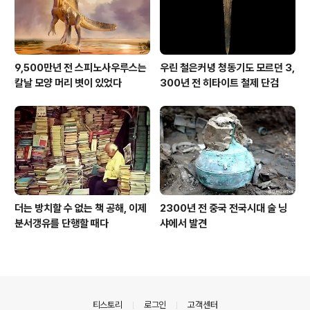
9,500만년 전 스피노사우루스는
우린 철은커녕 청동기도 모르던 3,
칼날 모양 머리 볏이 있었다
300년 전 히타이트 철제 단검
더는 방치할 수 없는 책 공해, 이제
2300년 전 중국 전국시대 술 닝
분서갱유를 단행할 때다
샤에서 발견
의안내
티스토리
로그인
고객센터