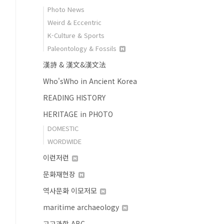
Photo News
Weird & Eccentric
K-Culture & Sports
Paleontology & Fossils
漢詩 & 漢文&漢文法
Who'sWho in Ancient Korea
READING HISTORY
HERITAGE in PHOTO
DOMESTIC
WORDWIDE
이런저런
문화재현장
역사문화 이모저모
maritime archaeology
고고과학 ABC