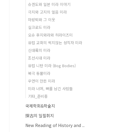
슈겐도와 일본 미라 이야기
극지와 고지의 얼음 미라
마왕퇴와 그 이웃
실크로드 미라
오슈 후지와라와 히라이즈미
유럽 교회의 썩지않는 성직자 미라
신대륙의 미라
조선시대 미라
유럽 니탄 미라 (Bog Bodies)
북극 동물미라
우연이 만든 미라
미라 너머, 뼈를 남긴 사람들
기타_준비중
국제학회&학술지
探古의 일필휘지
New Reading of History and ..