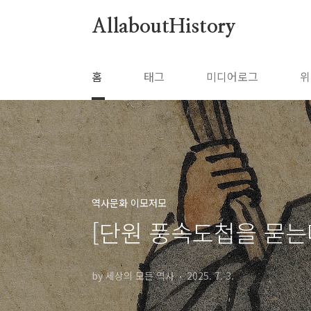
본문 바로가기
AllaboutHistory
홈
태그
미디어로그
위
역사문화 이모저모
[단원 풍속도첩을 묻는다
by 세상의 모든 역사
2025. 7. 3.