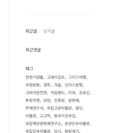
최근글
인기글
최근댓글
태그
천연기념물
고대이집트
그리스여행
무령왕릉
경주
가을
인더스문명
고려거란전쟁
아일랜드
미라
김유신
투탕카멘
모란
진흥왕
문화재
학예연구사
국립고궁박물관
용인
박물관
고고학
동국이상국집
국립해양문화재연구소
온양민속박물관
국립민속박물관
당시
화랑세기