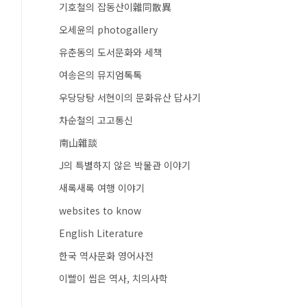
기호철의 잡동산이雜同散異
오세윤의 photogallery
유춘동의 도서문화와 세책
여송은의 뮤지엄톡톡
우당당탕 서현이의 문화유산 답사기
차순철의 고고통신
南山雜談
J의 특별하지 않은 박물관 이야기
새록새록 여행 이야기
websites to know
English Literature
한국 역사문화 영어사전
이빨이 씹은 역사, 치의사학