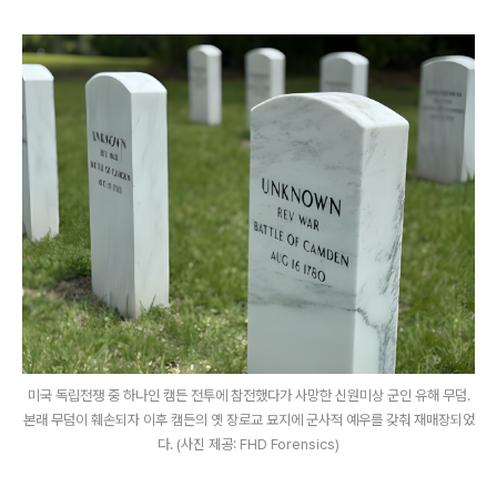
미국 독립전쟁 중 하나인 캠든 전투에 참전했다가 사망한 신원미상 군인 유해 무덤.
본래 무덤이 훼손되자 이후 캠든의 옛 장로교 묘지에 군사적 예우를 갖춰 재매장되었
다. (사진 제공: FHD Forensics)