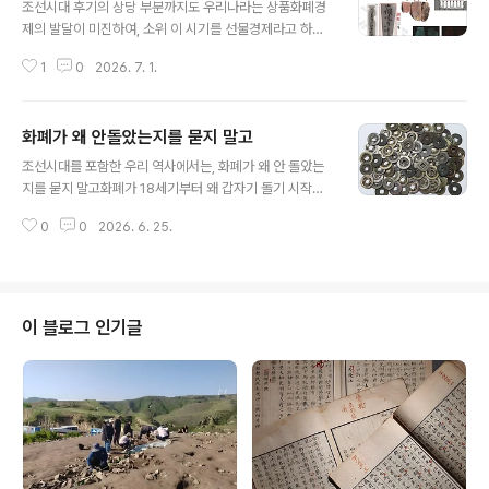
조선시대 후기의 상당 부분까지도 우리나라는 상품화폐경
제의 발달이 미진하여, 소위 이 시기를 선물경제라고 하는
것도 봤는데, 선물경제라는 것이 어찌 성립하랴. 선물경제
1
0
2026. 7. 1.
라는 것은 결국 물물교환을 폼나게 이른 것이니, 사족들도
대부분 자급자족 경제안에서 제한된 물품만 교환해서 먹고
살았으니이 시기 "선물"이란 귀한 것을 증여하는 요즘과 달
화폐가 왜 안돌았는지를 묻지 말고
리 대부분 생필품 위주로 귀한 것을 선물로 주는 일이 오히
글 내용
려 드물었다. 이 선물 중에 소금이 있는 바, 사족들이 소금
조선시대를 포함한 우리 역사에서는, 화폐가 왜 안 돌았는
을 직접 만들었을 리도 없으니대부분 바닷가에서 만들어진
지를 묻지 말고화폐가 18세기부터 왜 갑자기 돌기 시작했
소금이 어찌 어찌하여 사족들 손에도 들어와 이를 필요한
는지를 물어야 한다. 근대 이전 우리나라는 화폐가 제대로
사람에게 선물로 증여하고그만큼 댓가를 쳐서 뭔가를 받아
0
0
2026. 6. 25.
돈 적이 없다. 유구한 역사를 자랑하지만, 화폐가 유통되며
오는 것이겠다. 이 시점에 소금은 앞서 김단장께서 포스팅
떠들썩하게 경제적 호황을 누린 적이 없다는 말이다. 조선
한 중국이야기처럼우리나라도 소금을 끓여..
시대 18세기까지도 사실상 화폐의 역할을 대신했던 쌀, 면
포 등 현물화폐는그 이전시기도 계속 비슷한 모습으로 그
렇게 유지되었다. 고려시대? 비슷하다. 고려도경을 보면 이
이 블로그 인기글
시대도 여전히 현물화폐가 주로 쓰였고, 나라에서는 화폐
를 유통시키기 위해 꽤 노력했지만 여전히 제대로 되지 않
았다. 우리나라는 소위 실학자라는 이익처럼 화폐를 전부
폐지해야 한다는 정신 나간 소리를 한 영감들도 있었지만,
대부분의 시대, 정부는 항상 화폐를 유..