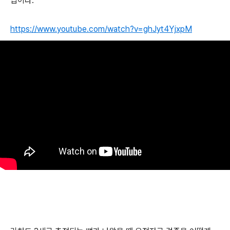
법이다.
https://www.youtube.com/watch?v=ghJyt4YjxpM