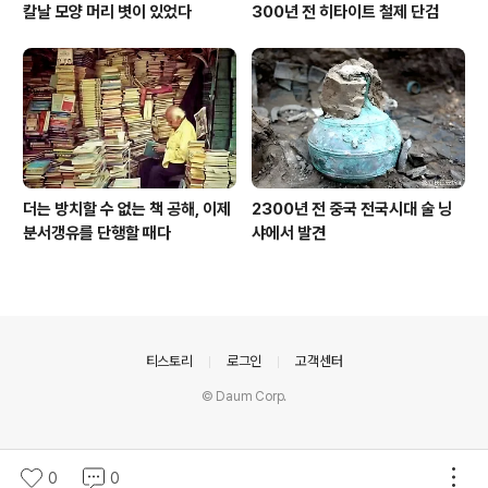
칼날 모양 머리 볏이 있었다
300년 전 히타이트 철제 단검
더는 방치할 수 없는 책 공해, 이제
2300년 전 중국 전국시대 술 닝
분서갱유를 단행할 때다
샤에서 발견
의안내
티스토리
로그인
고객센터
© Daum Corp.
0
0