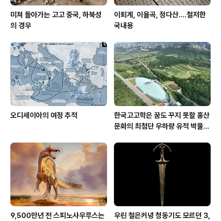
미쳐 돌아가는 고고 중국, 하북성
이퇴계, 이율곡, 정다산....철저한
의 경우
국내용
오디세이아의 여정 추적
한국고고학은 꿈도 꾸지 못할 홍산
문화의 최첨단 우하량 유적 박물관
[신화통신]
9,500만년 전 스피노사우루스는
우린 철은커녕 청동기도 모르던 3,