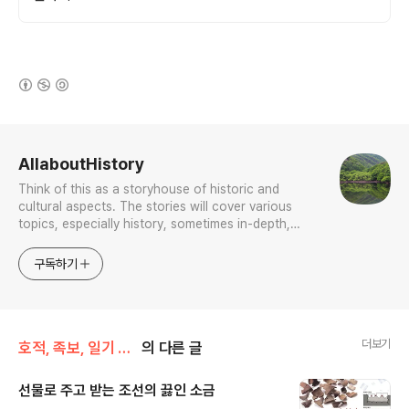
(새창열림)
로그 정보
AllaboutHistory
Think of this as a storyhouse of historic and
cultural aspects. The stories will cover various
topics, especially history, sometimes in-depth,
sometimes with a light touch. One constant
approach will be to resist any common sense or
구독하기
generalized viewpoint
더보기
호적, 족보, 일기 이야기 (역사인구학)
의 다른 글
선물로 주고 받는 조선의 끓인 소금
글 내용