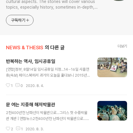
cultural aspects. The stories will cover various
topics, especially history, sometimes in-depth,
sometimes with a light touch. One constant
approach will be to resist any common sense or
구독하기
generalized viewpoint
더보기
NEWS & THESIS
의 다른 글
반복하는 역사, 임시공휴일
글 내용
[연합]정부, 8월14일 임시공휴일 지정…14∼16일 사흘연
휴(속보) 페이스북에서 과거의 오늘을 훑다보니 2015년
오늘 8월 4일 이런 소식이 뜬다. 박근혜 시절이다. 아, 누가
1
0
2020. 8. 4.
이 카드를 살렸구나. 문재인정부도 광복절이 포함된 이번
8월 17일을 임시공휴일로 이미 예고한 상태다. 내수경기
진작을 내세워서 말이다. '내달 17일 임시공휴일 효과'…국
문 여는 지중해 해저박물관
내호텔 예약 9.2배 증가 | 연합뉴스'내달 17일 임시공휴일
글 내용
효과'…국내호텔 예약 9.2배 증가, 홍유담기자, 생활.건강
2천400년전 난파선이 박물관으로…그리스 첫 수중박물
뉴스 (송고시간 2020-07-31 11:17)www.yna.co.kr
관 개관 | 연합뉴스2천400년전 난파선이 박물관으로…그
리스 첫 수중박물관 개관, 전성훈기자, 국제뉴스 (송고시간
2
1
2020. 8. 3.
2020-08-03 06:31)www.yna.co.kr 어찌된 셈인지