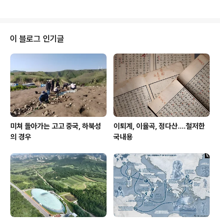
해저발굴은 언제나 보물선 발굴이라는 말로 등치되곤 했으
니, 이런 흐름이 21세기 넘어와서도 바뀌지는 아니해서 언
제나 한국 해저발굴도 우와!!! 하는 찬성을 거듭거듭 자아낸
다. 그에서 한 발 더 나아가 이제는 침몰한 고대 선박을 고
이 블로그 인기글
스란히 바닷속으로 기어들어가 감상하는 시대가 열린 모양
이라, 우리 공장 로마 특파 전성훈이가 요새 문화재에 재미
를 붙였는지 제법 쏠쏠한 재미를 주는 소식을 자주 전한다.
여담이나 이래서 나는 로마와 카이로 특파원은 문화부 출
신 기자, 특히 문화재라..
미쳐 돌아가는 고고 중국, 하북성
이퇴계, 이율곡, 정다산....철저한
의 경우
국내용