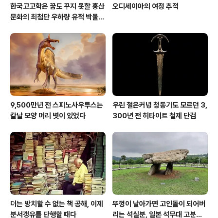
한국고고학은 꿈도 꾸지 못할 홍산
오디세이아의 여정 추적
문화의 최첨단 우하량 유적 박물관
[신화통신]
9,500만년 전 스피노사우루스는
우린 철은커녕 청동기도 모르던 3,
칼날 모양 머리 볏이 있었다
300년 전 히타이트 철제 단검
더는 방치할 수 없는 책 공해, 이제
뚜껑이 날아가면 고인돌이 되어버
분서갱유를 단행할 때다
리는 석실분, 일본 석무대 고분의