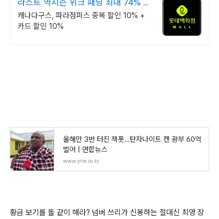
라스트 역시즌 위크 패딩 최대 74% 할
인
캐나다구스, 파라점퍼스 중복 할인 10% +
카드 할인 10%
올해만 3번 터진 잭폿…탄자나이트 캔 광부 60억
벌어 | 연합뉴스
www.yna.co.kr
황금 보기를 돌 같이 해라? 넘버 쓰리가 신봉하는 절대신 최영 장