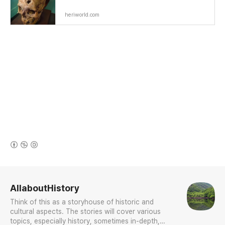
heriworld.com
(새창열림)
로그 정보
AllaboutHistory
Think of this as a storyhouse of historic and
cultural aspects. The stories will cover various
topics, especially history, sometimes in-depth,