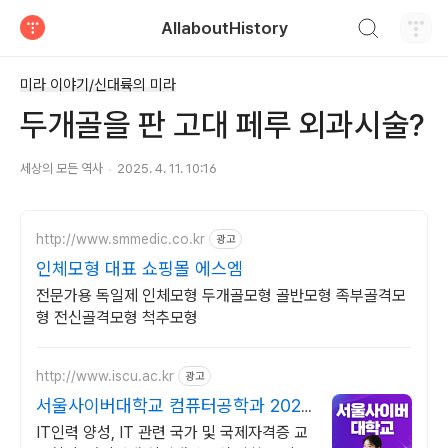
검색하기
AllaboutHistory
티스토리
미라 이야기/신대륙의 미라
두개골을 판 고대 페루 외과시술?
세상의 모든 역사
2025. 4. 11. 10:16
http://www.smmedic.co.kr
광고
인체모형 대표 쇼핑몰 에스엠
전문가용 독일제 인체모형 두개골모형 골반모형 족부골격모
형 전신골격모형 척추모형
http://www.iscu.ac.kr
광고
서울사이버대학교 컴퓨터공학과 2026
가을학기 신편입생
IT인력 양성, IT 관련 국가 및 국제자격증 교