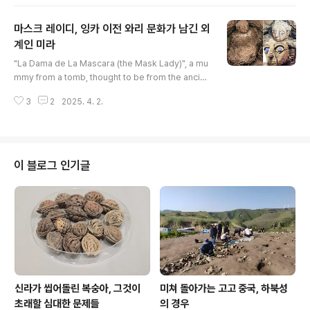
브루호 El Brujo 고고학 유적에서 발견된 여성 모체 문화
미라 Moche mummy를 가르킨heriworld.com 카오
마스크 레이디, 잉카 이전 와리 문화가 남긴 외
의 부인[Lady of Cao]은 페루 라리베르타드 지역La Lib
ertad Region 트루히요Trujillo에서 북쪽으로 약 45km
계인 미라
글 내용
떨어진 엘 브루호 El Brujo 고고학 유적에서 발견된 여성
"La Dama de La Mascara (the Mask Lady)", a mu
모체 문화 미라 Moche mummy를 가르킨다. 이 미라는
mmy from a tomb, thought to be from the ancien
Augusto N. Wiese 재단 재정 지원을 ..
t Wari culture that flourished before the Incas.몇
3
2
2025. 4. 2.
년 전 페루 와카 푸클라나 Huaca Pucllana 유적에서 일
하는 고고학자들이 잉카 이전에 번성한 고대 와리 문화Wa
ri culture의 것으로 생각되는 한 무덤에서 이 미라를 꺼냈
다. https://www.youtube.com/watch?v=4t4xw2J
vE4Q 여성 미라 외에도 무덤에는 다른 두 성인과 한 아이
이 블로그 인기글
유해가 있었다.수도 리마의 와카 푸클라나에서 발견된 최
초의 온전한 와리 매장지였으며, 연구자들은 그것이 서기
700년 무렵에 만들어졌다고 ..
신라가 씹어돌린 복숭아, 그것이
미쳐 돌아가는 고고 중국, 하북성
초래할 심대한 문제들
의 경우