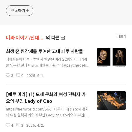
sometimes with a light touch. One constant
approach will be to resist any common sense or
구독하기
generalized viewpoint
더보기
미라 이야기/신대륙의 미라
의 다른 글
희생 전 환각제를 투여한 고대 페루 사람들
글 내용
과학자들이 페루 남부에서 발견된 미라 22명의 머리카락
을 연구한 결과 이곳 고대인들이 환각 식물psychedelic
plants을 사용했다는 증거를 발견했다 .2022년 12월호
3
0
2025. 5. 1.
고고학 과학 저널(Journal of Archaeological Scienc
e)에 발표된 연구에 따르면, 이는 이들이 장거리 무역에도
관여했음을 시사한다고 한다. 이 연구는 바르샤바 대학교
[페루 미라] (1) 모체 문화의 여성 권력자 카
안데스 연구센터 다그마라 소차(Dagmara Socha)가 주
도했다.연구진은 이 발견을 통해 메스칼린mescaline 원
오의 부인 Lady of Cao
글 내용
료인 산 페드로 선인장San Pedro cactus과 아야와스카
https://heriworld.com/566 [페루 미라] (1) 모체 문화
ayahuasca 주성분인 바니스테리옵시스 카피Banisteri
의 여성 권력자 카오의 부인 Lady of Cao카오의 부인[La
opsis caapi가 최초로 사용되었음을 알 수 있다고 밝혔
dy of Cao]은 페루 라리베르타드 지역La Libertad Re
다. 분석 대상 22구 미라는 초기 ..
4
2
2025. 4. 2.
gion 트루히요Trujillo에서 북쪽으로 약 45km 떨어진 엘