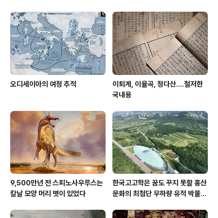
오디세이아의 여정 추적
이퇴계, 이율곡, 정다산....철저한
국내용
9,500만년 전 스피노사우루스는
한국고고학은 꿈도 꾸지 못할 홍산
칼날 모양 머리 볏이 있었다
문화의 최첨단 우하량 유적 박물관
[신화통신]