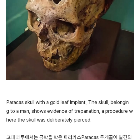
Paracas skull with a gold leaf implant, The skull, belongin
g to a man, shows evidence of trepanation, a procedure w
here the skull was deliberately pierced.
고대 페루에서는 금박을 박은 파라카스Paracas 두개골이 발견되