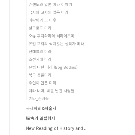
슈겐도와 일본 미라 이야기
극지와 고지의 얼음 미라
마왕퇴와 그 이웃
실크로드 미라
오슈 후지와라와 히라이즈미
유럽 교회의 썩지않는 성직자 미라
신대륙의 미라
조선시대 미라
유럽 니탄 미라 (Bog Bodies)
북극 동물미라
우연이 만든 미라
미라 너머, 뼈를 남긴 사람들
기타_준비중
국제학회&학술지
探古의 일필휘지
New Reading of History and ..