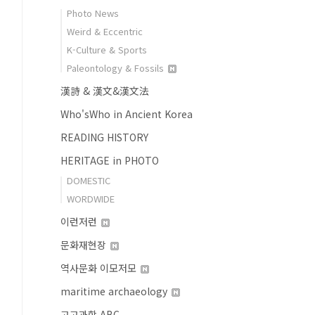
Photo News
Weird & Eccentric
K-Culture & Sports
Paleontology & Fossils
漢詩 & 漢文&漢文法
Who'sWho in Ancient Korea
READING HISTORY
HERITAGE in PHOTO
DOMESTIC
WORDWIDE
이런저런
문화재현장
역사문화 이모저모
maritime archaeology
고고과학 ABC