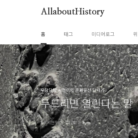
본문 바로가기
AllaboutHistory
홈
태그
미디어로그
위
우당당탕 서현이의 문화유산 답사기
두드리면 열린다는 말
by 서현99
2024. 1. 6.