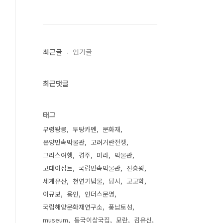
최근글
인기글
최근댓글
태그
무령왕릉
투탕카멘
문화재
온양민속박물관
고려거란전쟁
그리스여행
경주
미라
박물관
고대이집트
국립민속박물관
진흥왕
세계유산
천연기념물
당시
고고학
이규보
용인
인더스문명
국립해양문화재연구소
풍납토성
museum
동국이상국집
모란
김유신