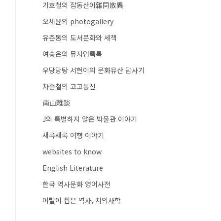
기호철의 잡동산이雜同散異
오세윤의 photogallery
유춘동의 도서문화와 세책
여송은의 뮤지엄톡톡
우당당탕 서현이의 문화유산 답사기
차순철의 고고통신
南山雜談
J의 특별하지 않은 박물관 이야기
새록새록 여행 이야기
websites to know
English Literature
한국 역사문화 영어사전
이빨이 씹은 역사, 치의사학