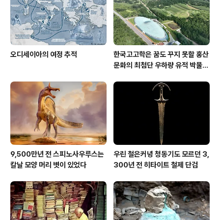
오디세이아의 여정 추적
한국고고학은 꿈도 꾸지 못할 홍산
문화의 최첨단 우하량 유적 박물관
[신화통신]
9,500만년 전 스피노사우루스는
우린 철은커녕 청동기도 모르던 3,
칼날 모양 머리 볏이 있었다
300년 전 히타이트 철제 단검