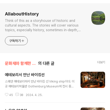
로그 정보
AllaboutHistory
Think of this as a storyhouse of historic and
cultural aspects. The stories will cover various
topics, especially history, sometimes in-depth,
sometimes with a light touch. One constant
approach will be to resist any common sense or
구독하기
generalized viewpoint
더보기
문화재와 함께한 나날들
의 다른 글
예테보리서 만난 바이킹선
글 내용
스웨덴 예테보리에서 만난 바이킹 선 Viking ship이다. 이
곳 예테보리박물관 Gothenburg Museum에 전시 중이
다.
45
38
2024. 4. 25.