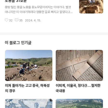
노용올 31호분
글 내용
몽땅 털린 몽골 노용올 흉노무덤이어지는 이야기다. 별것
아니지만 이 이야기하려다 엉뚱한 길로 빠지고 말았다.20
09년 여름에 찾은 저 몽골 노용올(노인울라) 발굴 무덤이
32
35
2024. 4. 15.
도대체 몇호분인지 몰라 애를 태우곤 했다.저때 관련 기사
를 썼다면야 훗날 수월할 테지만 당시 비보도를 전제로 한
탐방이었기에 그냥 흘려버리고 말았으며몇호분인지 당시
취재수첩 같은 데다 적어놓긴 했지만 것도 망실하고 오직
사진들만 남았을 뿐이다.물론 요새야 웹 같은 데서 관련 정
이 블로그 인기글
보 제공이 무진장하게 이뤄지니 이런저런 방식을 동원하면
찾을 수도 있겠지마는 그 정도 열정은 없었다.그러나 그제
저 무덤이 다시 보이기에 더는 미룰 수는 없어 생각 끝에 몽
골 지인을 이용하기로 했다.이 몽골 문화재업계가 페북을
많이 이용하는데 그 지인들 중 에렉첸한..
미쳐 돌아가는 고고 중국, 하북성
이퇴계, 이율곡, 정다산....철저한
의 경우
국내용