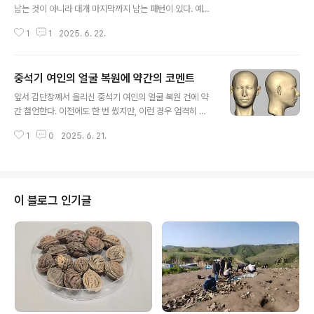
남는 것이 아니라 대개 마지막까지 남는 패턴이 있다. 예를
들면 머리뼈의 경우 관자뼈 (temporal bone)가 마지막
1
1
2025. 6. 22.
까지 남는 경우가 많은데 이는 이 부위 뼈가 다른 부위에 비
해 두껍고 단단하기 때문이다. 최근에는 이 관자뼈 안에 드
릴을 넣어 뼈가루를 얻어 고대 DNA 연구를 하는 경우가
중석기 여인의 얼굴 복원에 약간의 코멘트
많아지고 있는데 이는 이 부위 뼈가 많이 남고 또 드릴로 구
글 내용
멍을 파 뼈가루를 얻으면 다른 부위에 비해 손상이 적기 때
앞서 김단장꼐서 올리신 중석기 여인의 얼굴 복원 건에 약
문이다. 최근 뼈로 고대 DNA를 연구하는 경우, 거의 대부
간 첨언한다. 이전에도 한 번 썼지만, 이런 경우 엄격히 말
분 이 부위 뼈를 이용한다. 이 뼈 부위 말고 또 마지막까지
하면DNA로 얼굴을 복원한 것이 아니라 DNA로 복원한 얼
남는 부위를 말하라면, 뼈는 아니지만 역시 치아다. 치아는
1
0
2025. 6. 21.
굴에 최후의 터치를 한 것, 이라는 표현이 더 적합할 것이라
구조를 보면 에나멜층이 가장 바깥에서 둘러싼 모습을 하
본다. 이 중석기 여인분 얼굴의 큰 틀은 머리뼈에 근육과 피
는데 그 안쪽..
부를 붙이는 작업으로 이미 완성된다. 이를 craniofacial r
econstruction이라 하는데, 국내에는 국과수의 이원준
박사가 대가다. 옛날에는 뼈에 직접 점토를 붙여 완성했는
이 블로그 인기글
데지금은 컴퓨터 상에서 3차원적으로 작업하여 완성한다.
이렇게 완성하면, 피부색도 없고, 눈 색도 없고 머리카락도
없는 형태의 얼굴이 완성된다. 머리뼈에 기반한 얼굴복원
의 끝은 딱 여기까지이다. 이 중석기 여인 역시 얼굴 형태는
머..