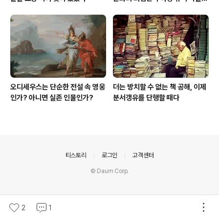
[신화통신]
오디세우스는 단순한 전설 속 영웅
더는 방치할 수 없는 책 공해, 이제
인가? 아니면 실존 인물인가?
분서갱유를 단행할 때다
의안내
티스토리
로그인
고객센터
© Daum Corp.
2
1