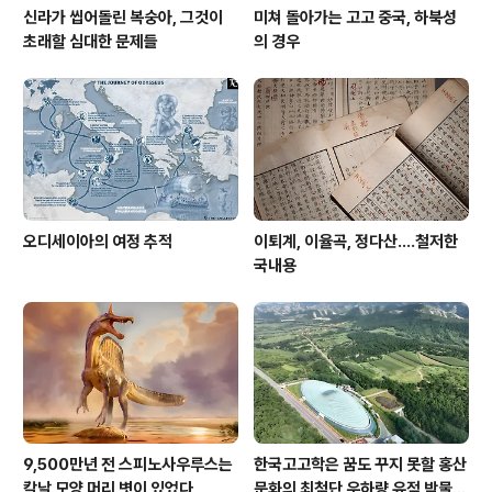
신라가 씹어돌린 복숭아, 그것이
미쳐 돌아가는 고고 중국, 하북성
초래할 심대한 문제들
의 경우
오디세이아의 여정 추적
이퇴계, 이율곡, 정다산....철저한
국내용
9,500만년 전 스피노사우루스는
한국고고학은 꿈도 꾸지 못할 홍산
칼날 모양 머리 볏이 있었다
문화의 최첨단 우하량 유적 박물관