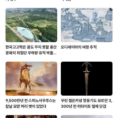
한국고고학은 꿈도 꾸지 못할 홍산
오디세이아의 여정 추적
문화의 최첨단 우하량 유적 박물관
[신화통신]
9,500만년 전 스피노사우루스는
우린 철은커녕 청동기도 모르던 3,
칼날 모양 머리 볏이 있었다
300년 전 히타이트 철제 단검