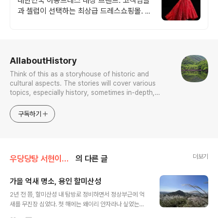
대한민국 아동드레스 대상 브랜드. 고객님들
과 셀럽이 선택하는 최상급 드레스쇼핑몰. 최
고의 아동드레스 쇼핑몰.
로그 정보
AllaboutHistory
Think of this as a storyhouse of historic and
cultural aspects. The stories will cover various
topics, especially history, sometimes in-depth,
sometimes with a light touch. One constant
approach will be to resist any common sense or
구독하기
generalized viewpoint
더보기
우당당탕 서현이의 문화유산 답사기
의 다른 글
가을 억새 명소, 용인 할미산성
글 내용
2년 전 쯤, 할미산성 내 탐방로 정비하면서 정상부근에 억
새를 무진장 심었다. 첫 해에는 왜이리 안자라나 싶었는데,
오늘 가보니 억새가 엄청 자라 있었다. 이만하면 맞은 편 석