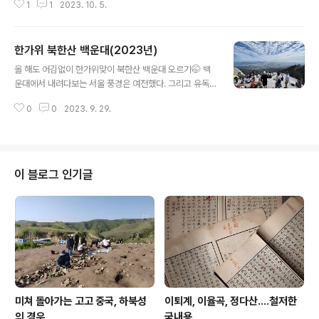
1
1
2023. 10. 5.
성산을 바라보기에 괜찮은 가을 경관이 되지 않았나 싶다.
인생샷이 별거있나, 자연이 주는 배경이 최고인듯. *** pr
evious article *** 6월의 어느 날, 용인 할미산성에서장
한가위 북한산 백운대(2023년)
마가 올라오기 전, 습하고 더운 6월의 어느 날 오랜만에 할
글 내용
미산성에 올랐다. 용인에서 학예연구사로 살아오면서 처음
올 해도 어김없이 한가위맞이 북한산 백운대 오르기🤭 백
만난 유적이 할미산성이었다. 토지매입, 발굴조사, 정비공
운대에서 내려다보는 서울 풍경은 여전했다. 그리고 유독
사, 학술대회, historylibrary.net
오늘은 외국인이 많은 듯 했다. 등산객 70% 정도가 외국
0
0
2023. 9. 29.
인인듯. 대체 이 많은 외국인들은 왜 북한산에 오르는 걸
까? 몹시 궁금했지만 묻지는 못했다. 올 때 마다 느끼는 거
지만, 북한산 백운대 서울 풍경은 서울에서 내세워서 홍보
해야할 최고의 관광 포인트다. https://historylibrary.n
et/m/entry/%ED%95%9C%EA%B0%80%EC%9
이 블로그 인기글
C%84-%EB%B6%81%ED%95%9C%EC%82%B0
-%EB%B0%B1%EC%9A%B4%EB%8C%80 한가위
북한산 백운대추석이라 고향에 갈 수 없어 그런건지, 서울
사람들 고향에 내려가서 그런건지, 백운대 정상에 외국사
람 바글바글하다...
미쳐 돌아가는 고고 중국, 하북성
이퇴계, 이율곡, 정다산....철저한
의 경우
국내용