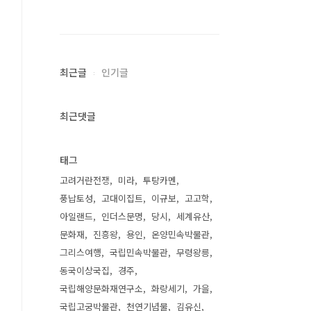
최근글
인기글
최근댓글
태그
고려거란전쟁
미라
투탕카멘
풍납토성
고대이집트
이규보
고고학
아일랜드
인더스문명
당시
세계유산
문화재
진흥왕
용인
온양민속박물관
그리스여행
국립민속박물관
무령왕릉
동국이상국집
경주
국립해양문화재연구소
화랑세기
가을
국립고궁박물관
천연기념물
김유신