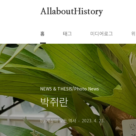
본문 바로가기
AllaboutHistory
홈
태그
미디어로그
위
NEWS & THESIS/Photo News
박쥐란
by 세상의 모든 역사
2023. 4. 23.