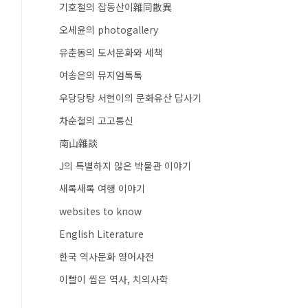
기호철의 잡동산이雜同散異
오세윤의 photogallery
유춘동의 도서문화와 세책
여송은의 뮤지엄톡톡
우당당탕 서현이의 문화유산 답사기
차순철의 고고통신
南山雜談
J의 특별하지 않은 박물관 이야기
새록새록 여행 이야기
websites to know
English Literature
한국 역사문화 영어사전
이빨이 씹은 역사, 치의사학