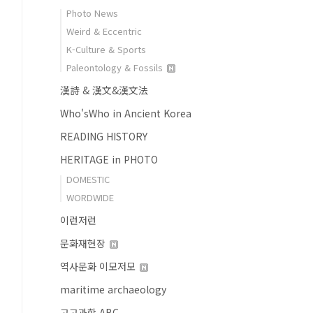
Photo News
Weird & Eccentric
K-Culture & Sports
Paleontology & Fossils
漢詩 & 漢文&漢文法
Who'sWho in Ancient Korea
READING HISTORY
HERITAGE in PHOTO
DOMESTIC
WORDWIDE
이런저런
문화재현장
역사문화 이모저모
maritime archaeology
고고과학 ABC