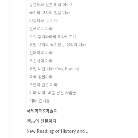
슈겐도와 일본 미라 이야기
극지와 고지의 얼음 미라
마왕퇴와 그 이웃
실크로드 미라
오슈 후지와라와 히라이즈미
유럽 교회의 썩지않는 성직자 미라
신대륙의 미라
조선시대 미라
유럽 니탄 미라 (Bog Bodies)
북극 동물미라
우연이 만든 미라
미라 너머, 뼈를 남긴 사람들
기타_준비중
국제학회&학술지
探古의 일필휘지
New Reading of History and ..