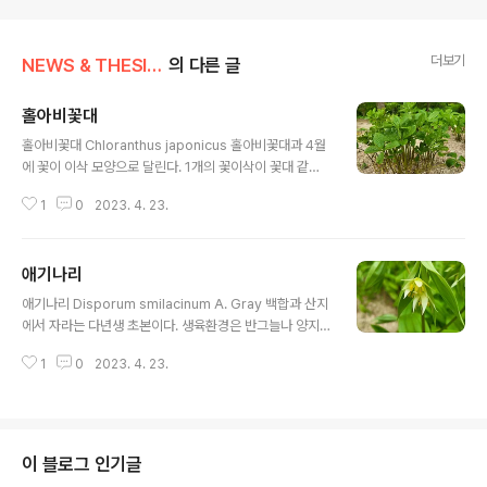
더보기
NEWS & THESIS/Photo News
의 다른 글
홀아비꽃대
글 내용
홀아비꽃대 Chloranthus japonicus 홀아비꽃대과 4월
에 꽃이 이삭 모양으로 달린다. 1개의 꽃이삭이 꽃대 같이
지라므로 홀아비꽃대라고 한다.
1
0
2023. 4. 23.
애기나리
글 내용
애기나리 Disporum smilacinum A. Gray 백합과 산지
에서 자라는 다년생 초본이다. 생육환경은 반그늘나 양지
쪽에서 잘 자란다.
1
0
2023. 4. 23.
이 블로그 인기글