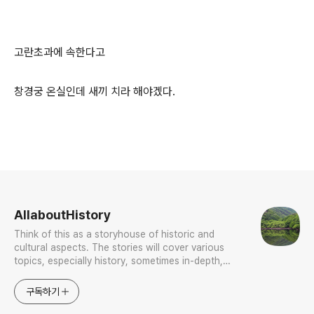
고란초과에 속한다고
창경궁 온실인데 새끼 치라 해야겠다.
로그 정보
AllaboutHistory
Think of this as a storyhouse of historic and
cultural aspects. The stories will cover various
topics, especially history, sometimes in-depth,
sometimes with a light touch. One constant
approach will be to resist any common sense or
구독하기
generalized viewpoint