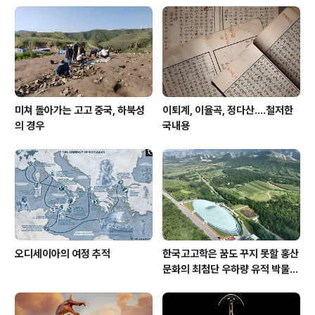
미쳐 돌아가는 고고 중국, 하북성
이퇴계, 이율곡, 정다산....철저한
의 경우
국내용
오디세이아의 여정 추적
한국고고학은 꿈도 꾸지 못할 홍산
문화의 최첨단 우하량 유적 박물관
[신화통신]