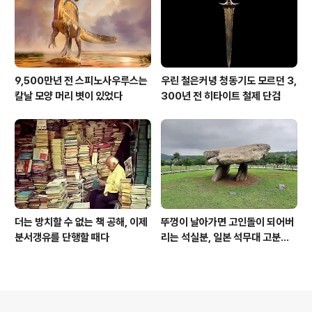
9,500만년 전 스피노사우루스는
우린 철은커녕 청동기도 모르던 3,
칼날 모양 머리 볏이 있었다
300년 전 히타이트 철제 단검
더는 방치할 수 없는 책 공해, 이제
뚜껑이 날아가면 고인돌이 되어버
분서갱유를 단행할 때다
리는 석실분, 일본 석무대 고분의
경우
의안내