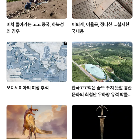
미쳐 돌아가는 고고 중국, 하북성
이퇴계, 이율곡, 정다산....철저한
의 경우
국내용
오디세이아의 여정 추적
한국고고학은 꿈도 꾸지 못할 홍산
문화의 최첨단 우하량 유적 박물관
[신화통신]