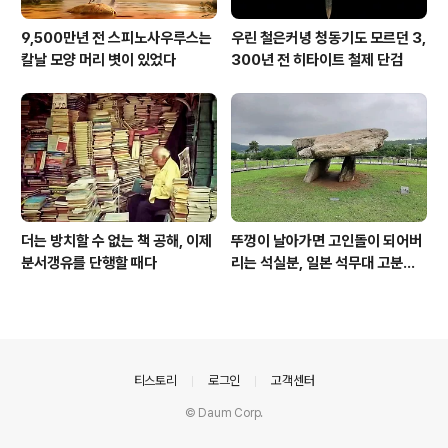
9,500만년 전 스피노사우루스는
우린 철은커녕 청동기도 모르던 3,
칼날 모양 머리 볏이 있었다
300년 전 히타이트 철제 단검
더는 방치할 수 없는 책 공해, 이제
뚜껑이 날아가면 고인돌이 되어버
분서갱유를 단행할 때다
리는 석실분, 일본 석무대 고분의
경우
의안내
티스토리
로그인
고객센터
© Daum Corp.