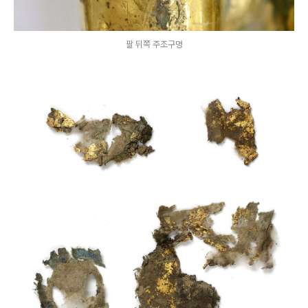
팔 뒤쪽 주조구멍