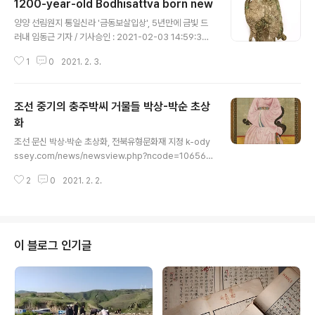
1200-year-old Bodhisattva born new
글 내용
양양 선림원지 통일신라 '금동보살입상', 5년만에 금빛 드
러내 임동근 기자 / 기사승인 : 2021-02-03 14:59:30
문화재연구소 5년간 보존처리…청동녹에 가렸던 눈·수염
1
0
2021. 2. 3.
나타나 k-odyssey.com/news/newsview.php?nco
de=179560834182841 양양 선림원지 통일신라 ′금
동보살입상′, 5년 만에 금빛 드러내 (서울=연합뉴스) 임동
조선 중기의 충주박씨 거물들 박상-박순 초상
근 기자 = 2015년 10월 강원도 양양군 서면 선림원지에
서 통일신라 시대 금동보살입상과 불상을 받치는 대좌(臺
화
글 내용
座)가 발굴됐다. 이 보살입상은 출토지가 명확한 보살입상
조선 문신 박상·박순 초상화, 전북유형문화재 지정 k-ody
으로 k-odyssey.com Completion of Conservatio
ssey.com/news/newsview.php?ncode=106561
n Treatment for the Gilt-bronze Bodhisattva Sta
6966230697조선 문신 박상·박순 초상화, 전북유형문화
tue Exca..
2
0
2021. 2. 2.
재 지정(익산=연합뉴스) 백도인 기자 = 전북 익산시는 조
선시대 문신인 눌재 박상과 사암 박순의 초상화가 전북도
유형문화재 제275호와 제276호로 각각 지정됐다고 2일
밝혔다.박상은 병조좌랑, 상주목k-odyssey.com 나는
조선 중기 정치사 한 축에 담당한 박상과 그의 조카 박순 초
이 블로그 인기글
상화가 남은 줄은 몰랐다. 문화재로 지정된 것도 아니니 그
럴 수밖에 없다 치고, 그런 그네들 초상화가 전북도 유형문
화재로 지정됐다는 소식이 우리 전북본부발로 전해지기에
살피니 문중에서 1970년에 원광대로 기증됐다 하거니와
초상화에는 ..