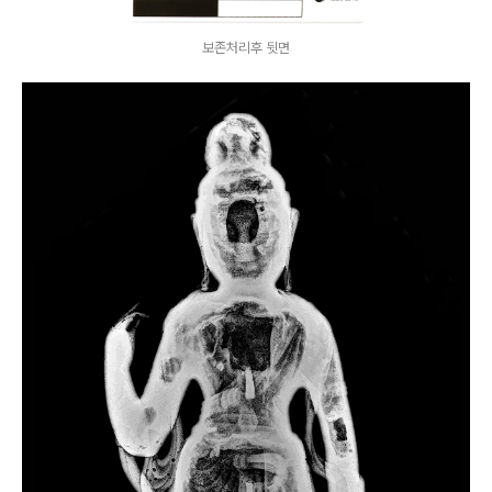
보존처리후 뒷면