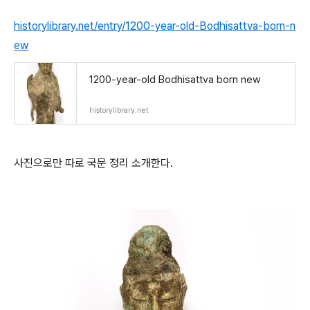
historylibrary.net/entry/1200-year-old-Bodhisattva-born-n
ew
1200-year-old Bodhisattva born new
historylibrary.net
사진으로만 따로 국문 정리 소개한다.