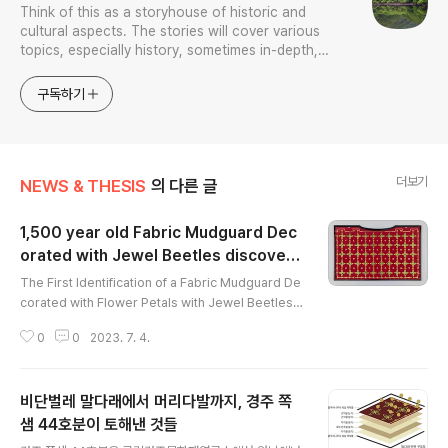
Think of this as a storyhouse of historic and
cultural aspects. The stories will cover various
topics, especially history, sometimes in-depth,
sometimes with a light touch. One constant
approach will be to resist any common sense or
구독하기
generalized viewpoint
더보기
NEWS & THESIS
의 다른 글
1,500 year old Fabric Mudguard Dec
orated with Jewel Beetles discovere
글 내용
d in Gyeong
The First Identification of a Fabric Mudguard De
corated with Flower Petals with Jewel Beetles a
t Tomb no. 44 in JJoksaem, Gyeongju - Attentio
0
0
2023. 7. 4.
n to the Hairstyle and Splendid Textiles of the D
eceased Teenage Princess. Research Result Fil
m Preview on July 4th at 11 am and 3pm. - South
비단벌레 말다래에서 머리다발까지, 경주 쪽
Korean archaeologists has discovered a fabric
mudguard decorated with flower petals with je
샘 44호분이 토해낸 것들
글 내용
wel beetles at a tomb in..