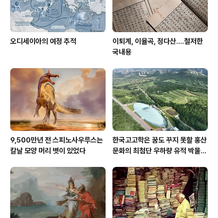
오디세이아의 여정 추적
이퇴계, 이율곡, 정다산....철저한
국내용
9,500만년 전 스피노사우루스는
한국고고학은 꿈도 꾸지 못할 홍산
칼날 모양 머리 볏이 있었다
문화의 최첨단 우하량 유적 박물관
[신화통신]