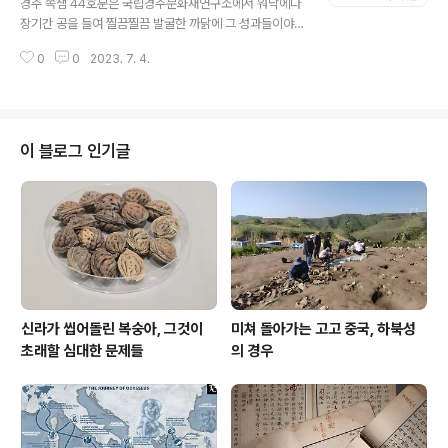
경주 쪽샘 44호분은 국립경주문화재연구소에서 워낙에나
장기간 공을 들여 찔끔찔끔 발굴한 까닭에 그 성과들이야
중간중간 전했거니와, 2014년 이래 꼭 10년, 실 발굴일수
0
0
2023. 7. 4.
1천350일인가가 걸린 조사가 마침내 대단원을 고하는지
라 물론 이후 분석 결과를 토대로 하는 보고는 간헐로 더 있
겠지만, 암튼 그 종결식을 겸하여 문화재청이 직접 나섰으
니, 왜? 장사 되잖아? 4일 현장 조사 성과를 집대성하는 자
리를 마련하고는 기자님들 잔뜩 현지로 불려내렸다. 이 무
이 블로그 인기글
덤은 그 양식으로 보면 이른바 돌무지덧널무덤(이 용어 싸
구려지만 편의상 쓴다) 혹은 적석목곽분이라 해서 고신라
에 속한다. 암튼 이번 조사성과를 연구소는 세 가지로 정리
했으니 ▲ 비단벌레 꽃잎장식 직물 말다래 출현 ▲ 무덤 주
인공 머리 꾸밈새 확인 ▲ 금동제..
신라가 씹어돌린 복숭아, 그것이
미쳐 돌아가는 고고 중국, 하북성
초래할 심대한 문제들
의 경우