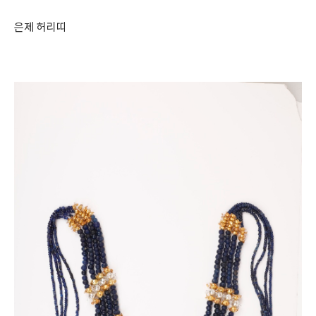
은제 허리띠