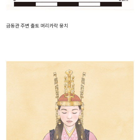
금동관 주변 출토 머리카락 뭉치