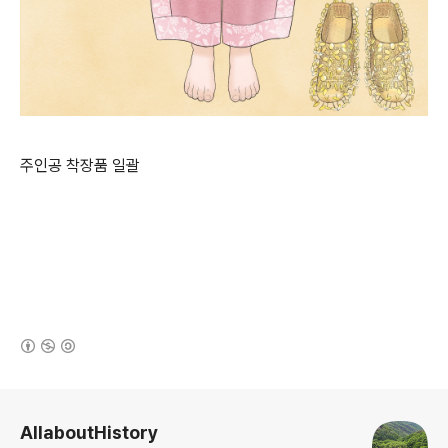
주인공 착장품 일괄
(새창열림)
로그 정보
AllaboutHistory