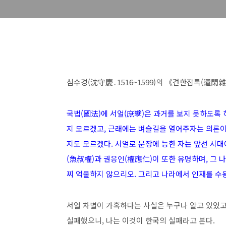
심수경(沈守慶․1516~1599)의 《견한잡록(遣閑
국법(國法)에 서얼(庶孼)은 과거를 보지 못하도록 
지 모르겠고, 근래에는 벼슬길을 열어주자는 의론이 
지도 모르겠다. 서얼로 문장에 능한 자는 앞선 시대
(魚叔權)과 권응인(權應仁)이 또한 유명하며, 그 
찌 억울하지 않으리오. 그리고 나라에서 인재를 수
서얼 차별이 가혹하다는 사실은 누구나 알고 있었고,
실패했으니, 나는 이것이 한국의 실패라고 본다.