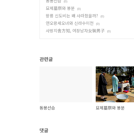
동몽선습
(0)
묘제墓祭와 봉분
(0)
왕릉 신도비는 왜 사라졌을까?
(0)
연오랑세오녀와 신라수이전
(0)
사방지舍方知, 여장남자女裝男子
(0)
관련글
동몽선습
묘제墓祭와 봉분
댓글