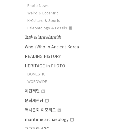
Photo News
Weird & Eccentric
K-Culture & Sports
Paleontology & Fossils
漢詩 & 漢文&漢文法
Who'sWho in Ancient Korea
READING HISTORY
HERITAGE in PHOTO
DOMESTIC
WORDWIDE
이런저런
문화재현장
역사문화 이모저모
maritime archaeology
고고과학 ABC