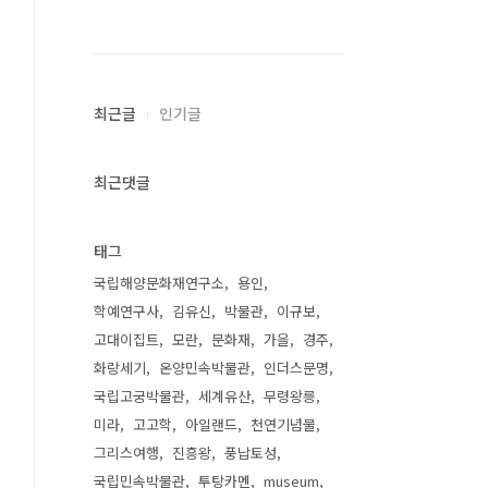
최근글
인기글
최근댓글
태그
국립해양문화재연구소
용인
학예연구사
김유신
박물관
이규보
고대이집트
모란
문화재
가을
경주
화랑세기
온양민속박물관
인더스문명
국립고궁박물관
세계유산
무령왕릉
미라
고고학
아일랜드
천연기념물
그리스여행
진흥왕
풍납토성
국립민속박물관
투탕카멘
museum