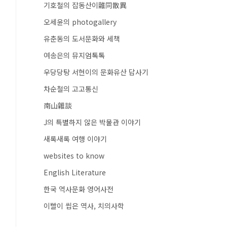
기호철의 잡동산이雜同散異
오세윤의 photogallery
유춘동의 도서문화와 세책
여송은의 뮤지엄톡톡
우당당탕 서현이의 문화유산 답사기
차순철의 고고통신
南山雜談
J의 특별하지 않은 박물관 이야기
새록새록 여행 이야기
websites to know
English Literature
한국 역사문화 영어사전
이빨이 씹은 역사, 치의사학