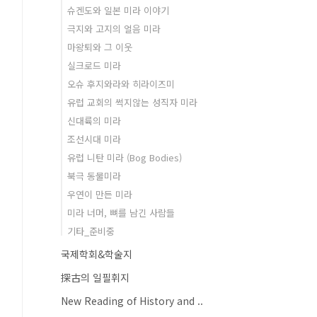
슈겐도와 일본 미라 이야기
극지와 고지의 얼음 미라
마왕퇴와 그 이웃
실크로드 미라
오슈 후지와라와 히라이즈미
유럽 교회의 썩지않는 성직자 미라
신대륙의 미라
조선시대 미라
유럽 니탄 미라 (Bog Bodies)
북극 동물미라
우연이 만든 미라
미라 너머, 뼈를 남긴 사람들
기타_준비중
국제학회&학술지
探古의 일필휘지
New Reading of History and ..