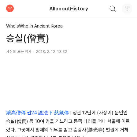
검색하기
AllaboutHistory
티스토리
Who'sWho in Ancient Korea
승실(僧實)
세상의 모든 역사
2018. 2. 12. 13:32
續高僧傳 권24 護法下 慈藏傳
: 정관 12년에 (자장이) 문인인
승실(僧實) 등 10여 명을 거느리고 동쪽 나라를 떠나 서울에 이르
렀다. 그곳에서 황제의 위무를 받고 승광사(勝光寺) 별원에 거처