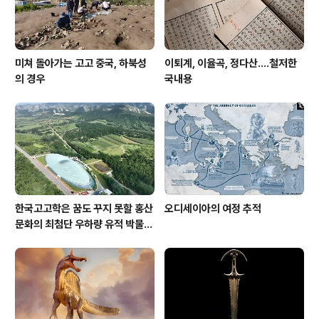
미쳐 돌아가는 고고 중국, 하북성
이퇴계, 이율곡, 정다산....철저한
의 경우
국내용
한국고고학은 꿈도 꾸지 못할 홍산
오디세이아의 여정 추적
문화의 최첨단 우하량 유적 박물관
[신화통신]