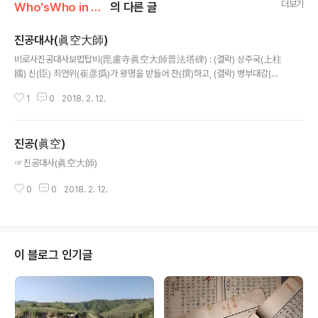
더보기
Who'sWho in Ancient Korea
의 다른 글
진공대사(眞空大師)
글 내용
비로사진공대사보법탑비(毘盧寺眞空大師普法塔碑) : (결락) 상주국(上柱
國) 신(臣) 최언위(崔彦撝)가 왕명을 받들어 찬(撰)하고, (결락) 병부대감(兵
部大監) 상주국(上柱國) 사단금어대(賜丹金魚袋) 신(臣) 이환추(李桓樞)
1
0
2018. 2. 12.
는 교서에 의하여 비문을 쓰다.(결락) 그러나 니원(泥洹)이 너무 빠르고, 용화
(龍華)는 널리 인천(人天)을 주도하겠지만, 그 출세(出世)가 너무 늦은 것이
못내 슬퍼하지 않을 수 없다. 우리나라에서 천축(天竺)과의 거리는 너무나 멀
진공(眞空)
고, 설산(雪山)은 더욱 멀며 또한 험로(險路)이다. 그러므로 불교(佛敎)가 인
글 내용
도에서 발상한지 이미 오래되었으나, 가담(伽譚)이 동토(東土)로 전래되지 못
☞진공대사(眞空大師)
하였다. 옛날 성왕(聖王)이 있어 중국이 불교전래에 대한 참기(讖記)를 적어 남
교사(南郊祀) 곁에 묻어 두..
0
0
2018. 2. 12.
이 블로그 인기글