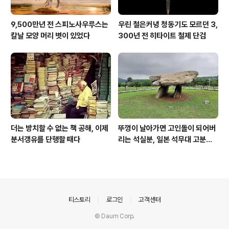
9,500만년 전 스피노사우루스는
우린 철은커녕 청동기도 모르던 3,
칼날 모양 머리 볏이 있었다
300년 전 히타이트 철제 단검
더는 방치할 수 없는 책 공해, 이제
뚜껑이 날아가면 고인돌이 되어버
분서갱유를 단행할 때다
리는 석실분, 일본 석무대 고분의
경우
의안내
티스토리
로그인
고객센터
© Daum Corp.