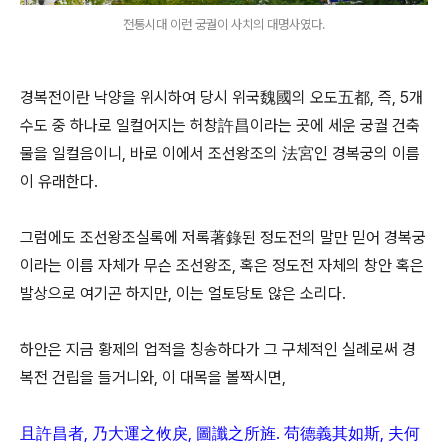
전통시대 이런 궁궐이 사치의 대명사였다.
경복전이란 낙양을 위시하여 당시 위국魏國의 오도五都, 즉, 5개
수도 중 하나로 일컬어지는 허창許昌이라는 곳에 세운 궁궐 건축
물을 일컬음이니, 바로 이에서 조선왕조의 法宮인 경복궁의 이름
이 유래한다.
그럼에도 조선왕조실록에 저록著錄된 정도전의 말만 믿어 경복궁
이라는 이름 자체가 무슨 조선왕조, 혹은 정도전 자체의 창안 혹은
발상으로 여기곤 하지만, 이는 얼토당토 않은 소리다.
하안은 지금 황제의 업적을 칭송하다가 그 구체적인 실례로써 경
복전 건립을 들거니와, 이 대목을 볼짝시면,
且許昌者, 乃大運之攸戾, 圖讖之所旌. 苟德義其如斯, 夫何