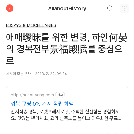
검색하기
AllaboutHistory
티스토리
ESSAYS & MISCELLANIES
애매曖昧를 위한 변명, 하안何晏
의 경복전부景福殿賦를 중심으
로
세상의 모든 역사
2018. 2. 22. 09:36
http://m.coupang.com
광고
경복 쿠팡 5% 캐시 적립 혜택
산지직송 경복, 로켓프레시로 갓 수확한 신선함을 경험하세
요. 맛있는 뿌리채소, 요리 만족도를 높이고 와우회원 무료배
송도 누리세요!