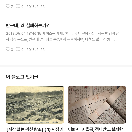
한 ‘표준영정ㆍ동상 심의, 이대로 좋은가? - 제도 운영 개선
7
0
2018. 2. 22.
방안 마련 토론회 -’의 김태식 토론문이다. 토론집에 실린
문장은 이곳에 전재하면서 오자와 비문 등을 일부 손질했
지만 논지는 그대로다.(2012.12.18) “모르는 것은 모른다
반구대, 왜 실패하는가?
함이 진정한 앎이다” 김태식 연합뉴스 문화부 기자 조선 세
글 내용
종시대 이른바 6진을 개척했다는 김종서(金宗瑞)는 기실
2013.05.04 18:46:15 페이스북 게재글이다. 당시 문화재청에서는 변영섭 당
文班과 武班의 兩班 지식 테크노크랏이 지배계급을 형성
시 청장 주도로, 반구대 암각화를 수중에서 구출하자며, 대책도 없는 전쟁에 돌
한 조선사회에서는 철저히 文班이다. 이런 그가 주연, 혹은
입한 시기였다. 나는 저런 식으로는 문화재청이 패배할 수밖에 없다고 계속 경
조연으로 등장하는 사극이 국내에서는 끊임없이 생산되거
0
0
2018. 2. 22.
고했다. 실제로 문화재청은 처참하게 패배했다. 굴욕문서에 조인까지 하지 않았
니와, 그런 드라마 중에서 나에게 가장 강렬하게 남아있는
던가? 이는 결국 변영섭 조기강판을 부르고 말았다. 강판 뒤 변영섭이 하는 행태
인물이 얼마 전에 타계한 탤..
는 또 어땠는가? 본인이, 본인 손으로 항복문서에 조인해 놓고는 그 부당성을 주
창하고 다녔다. 그 항복문서에 조인하기 전에 그 자신은 옥쇄했어야 한다. 독도
영유권 문제, 이거 새삼 정리할 필요조차 없다. 일본의 끊임없는 영유권 주장에
이 블로그 인기글
국내에서 내놓는 대책은 항용 같았다. 영유권 강화를 위해 독도 교육을 강화하
고, 그 ..
[시장 없는 귀신 왕조] (4) 시장 자
이퇴계, 이율곡, 정다산....철저한