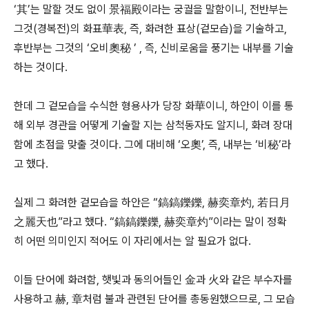
‘其’는 말할 것도 없이 景福殿이라는 궁궐을 말함이니, 전반부는
그것(경복전)의 화표華表, 즉, 화려한 표상(겉모습)을 기술하고,
후반부는 그것의 ‘오비奧秘 ’ , 즉, 신비로움을 풍기는 내부를 기술
하는 것이다.
한데 그 겉모습을 수식한 형용사가 당장 화華이니, 하안이 이를 통
해 외부 경관을 어떻게 기술할 지는 삼척동자도 알지니, 화려 장대
함에 초점을 맞출 것이다. 그에 대비해 ‘오奧’, 즉, 내부는 ‘비秘’라
고 했다.
실제 그 화려한 겉모습을 하안은 “鎬鎬鑠鑠, 赫奕章灼, 若日月
之麗天也”라고 했다. “鎬鎬鑠鑠, 赫奕章灼”이라는 말이 정확
히 어떤 의미인지 적어도 이 자리에서는 알 필요가 없다.
이들 단어에 화려함, 햇빛과 동의어들인 金과 火와 같은 부수자를
사용하고 赫, 章처럼 불과 관련된 단어를 총동원했으므로, 그 모습