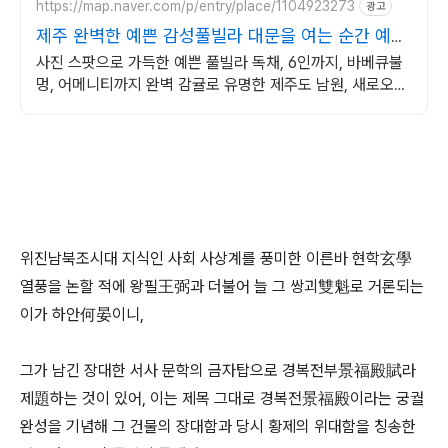
https://map.naver.com/p/entry/place/1104923273
광고
제주 완벽한 예쁜 감성풀빌라 대문을 여는 순간 예쁨
가득
사진 스팟으로 가득한 예쁜 풀빌라 독채, 6인까지, 바베큐불
멍, 어메니티까지 완벽 감귤로 유명한 제주도 남원, 새로오픈
한 신상 풀빌라, 5성호텔급 시설 인테리어
위진남북조시대 지식인 사회 사상계를 풍미한 이른바 현학玄學
열풍을 논할 적에 왕필王弼과 더불어 늘 그 쌍괴雙魁로 거론되는
이가 하안何晏이니,
그가 남긴 장대한 서사 문학의 금자탑으로 경복전부景福殿賦라
제題하는 것이 있어, 이는 제목 그대로 경복전景福殿이라는 궁궐
완성을 기념해 그 건물의 장대함과 당시 황제의 위대함을 칭송한