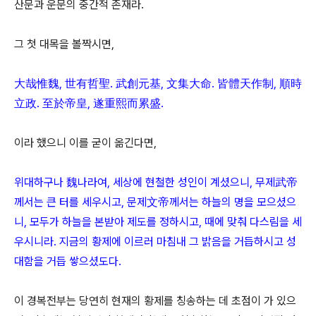
산문과 운문의 중간적 존재라.
그 첫 대목을 볼짝시면,
大哉惟魏, 世有哲聖. 武創元基, 文集大命. 皆體天作制, 順時
立政. 至於帝皇, 遂重熙而累盛.
이라 했으니 이를 굳이 옮긴다면,
위대하구나 魏나라여, 세상에 현철한 성인이 계셨으니, 무제武帝
께서는 큰 터를 세우시고, 문제文帝께서는 하늘의 명을 모으셨으
니, 모두가 하늘을 본받아 제도를 정하시고, 때에 맞춰 다스림을 세
우시니라. 지금의 황제에 이르러 마침내 그 밝음을 거듭하시고 성
대함을 거듭 쌓으셨도다.
이 경복전부는 당연히 현재의 황제를 칭송하는 데 초점이 가 있으