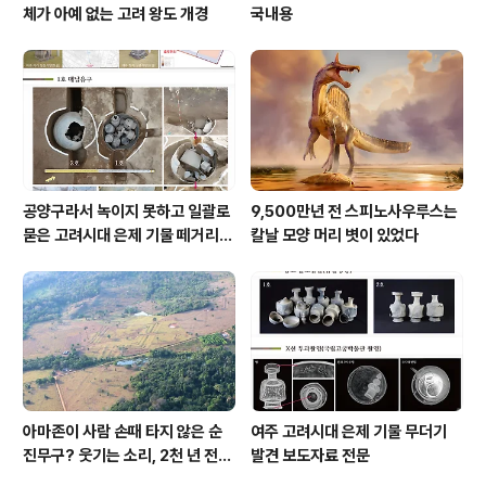
체가 아예 없는 고려 왕도 개경
국내용
공양구라서 녹이지 못하고 일괄로
9,500만년 전 스피노사우루스는
묻은 고려시대 은제 기물 떼거리로
칼날 모양 머리 볏이 있었다
여주서 발견
아마존이 사람 손때 타지 않은 순
여주 고려시대 은제 기물 무더기
진무구? 웃기는 소리, 2천 년 전에
발견 보도자료 전문
이미 사람 바글바글