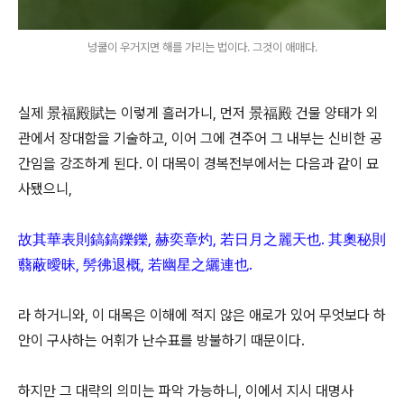
넝쿨이 우거지면 해를 가리는 법이다. 그것이 애매다.
실제 景福殿賦는 이렇게 흘러가니, 먼저 景福殿 건물 양태가 외
관에서 장대함을 기술하고, 이어 그에 견주어 그 내부는 신비한 공
간임을 강조하게 된다. 이 대목이 경복전부에서는 다음과 같이 묘
사됐으니,
故其華表則鎬鎬鑠鑠, 赫奕章灼, 若日月之麗天也. 其奧秘則
蘙蔽曖昧, 髣彿退概, 若幽星之纚連也.
라 하거니와, 이 대목은 이해에 적지 않은 애로가 있어 무엇보다 하
안이 구사하는 어휘가 난수표를 방불하기 때문이다.
하지만 그 대략의 의미는 파악 가능하니, 이에서 지시 대명사