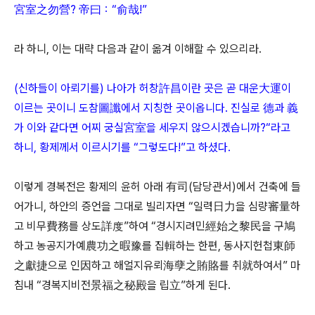
宮室之勿營? 帝曰：“俞哉!”
라 하니, 이는 대략 다음과 같이 옮겨 이해할 수 있으리라.
(신하들이 아뢰기를) 나아가 허창許昌이란 곳은 곧 대운大運이
이르는 곳이니 도참圖讖에서 지칭한 곳이옵니다. 진실로 德과 義
가 이와 같다면 어찌 궁실宮室을 세우지 않으시겠습니까?“라고
하니, 황제께서 이르시기를 “그렇도다!”고 하셨다.
이렇게 경복전은 황제의 윤허 아래 有司(담당관서)에서 건축에 들
어가니, 하안의 증언을 그대로 빌리자면 “일력日力을 심량審量하
고 비무費務를 상도詳度”하여 “경시지려민經始之黎民을 구鳩
하고 농공지가예農功之暇豫를 집輯하는 한편, 동사지헌첩東師
之獻捷으로 인因하고 해얼지유뢰海孽之賄賂를 취就하여서” 마
침내 “경복지비전景福之秘殿을 립立”하게 된다.