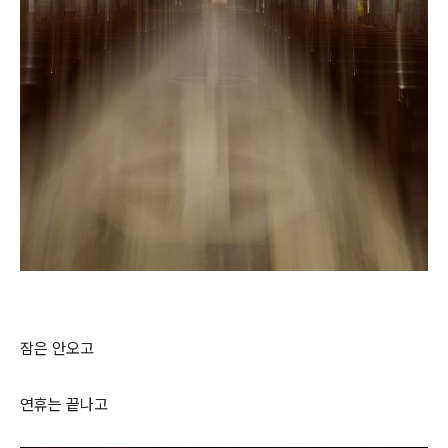
잠은 안오고
연휴는 끝나고