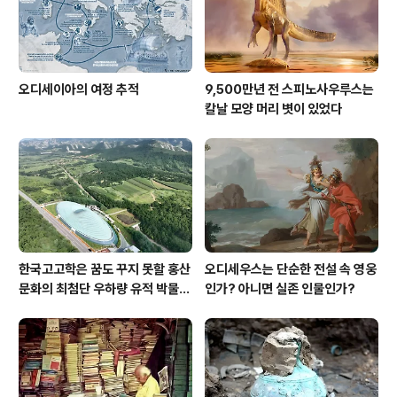
오디세이아의 여정 추적
9,500만년 전 스피노사우루스는
칼날 모양 머리 볏이 있었다
한국고고학은 꿈도 꾸지 못할 홍산
오디세우스는 단순한 전설 속 영웅
문화의 최첨단 우하량 유적 박물관
인가? 아니면 실존 인물인가?
[신화통신]