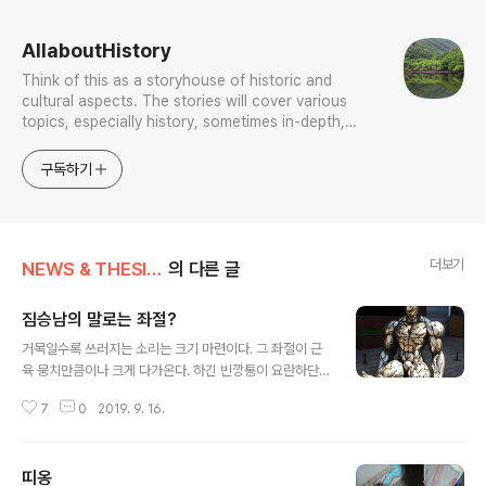
로그 정보
AllaboutHistory
Think of this as a storyhouse of historic and
cultural aspects. The stories will cover various
topics, especially history, sometimes in-depth,
sometimes with a light touch. One constant
approach will be to resist any common sense or
구독하기
generalized viewpoint
더보기
NEWS & THESIS/Photo News
의 다른 글
짐승남의 말로는 좌절?
글 내용
거목일수록 쓰러지는 소리는 크기 마련이다. 그 좌절이 근
육 뭉치만큼이나 크게 다가온다. 하긴 빈깡통이 요란하단
말도 있다만..빈깡통만 그렇던가?빈수레도 요란하기 짝이
7
0
2019. 9. 16.
없는 법이다. 저런 짐승남보다 옹골찬 남자가 존중받아야
지 않겠는가?가을날 김장 배추처럼 속이 옹골찬 그런 사람
말이다. 하긴 뭐 말이 그렇지 언제나 불뚝 지향이라, 그 불
띠옹
뚝함은 근육에서 나오고 그 근육은 머스큘랠러티 보증수표