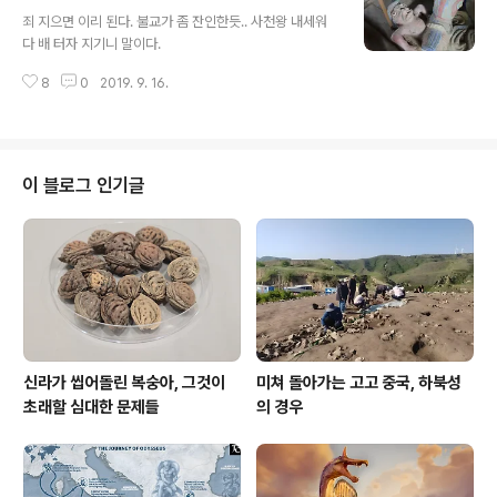
글 내용
라저런 자리는 언저리도 가 보지 못했으니 그러고 보면 요
죄 지으면 이리 된다. 불교가 좀 잔인한듯.. 사천왕 내세워
새 젊은 친구들의 불뚝 지향은 짝짓기에서의 선택을 보장
다 배 터자 지기니 말이다.
받기 위함인가?제아무리 불뚝하면 뭐하는가?출생률은 갈
수록 줄어드는데, 어디다 어떻게 흘리고 다니는지 알다가
8
0
2019. 9. 16.
도 모르겠다. 암튼 저 근육만큼이나 그 발설 뒤에 오는 허무
가 더 클지도 모르겠다. 나는 저런 적이 없으니 ..
이 블로그 인기글
신라가 씹어돌린 복숭아, 그것이
미쳐 돌아가는 고고 중국, 하북성
초래할 심대한 문제들
의 경우