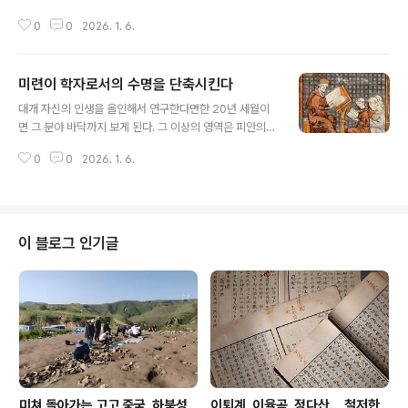
왜 성공을 했는지 우리도 잘 모른다. 왜 어제까지 전혀 치지
0
0
2026. 1. 6.
도외이던 한국문화와 경제가 갑자기 성장하여 성공했는지
우리 자신도 잘 모른다. 항상 이야기하지만 왜 갑자기 상황
이 바뀌어 성공했는지 모른다는 것은갑자기 몰락할 수도
미련이 학자로서의 수명을 단축시킨다
있다는 이야기와 같다. 그 이유를 한국인과 한국문화의 우
글 내용
수성에서 찾는 것은지난 세기 일본에서 하던 방식과 똑같
대개 자신의 인생을 올인해서 연구한다면한 20년 세월이
은 짓을 반복하는 것인데, 그 결과는 지금 일본을 보면 안
면 그 분야 바닥까지 보게 된다. 그 이상의 영역은 피안의
다. 타산지석이란 먼 데 있는 것이 아니다.
세계로 내가 아니라 후속세대 누군가가 이어받아 시간과
0
0
2026. 1. 6.
돈, 노력을 쏟아부어야 다른 세대에 그 분야 성과물이 나온
다는 말이다. 대개 60 이전까지 해오던 것을 계속 할 것이
더 남았다고 십년 이십년 더 끌고 나가는 경우하던 일의 변
주곡에 불과할 뿐 60 이후 작업이 그 이전의 작업에 딱히
뭐 하나 더 하는 것을 못봤다. 결국 60 이후에도 뭔가 더 작
이 블로그 인기글
업을 해보고 싶다면 그 이전과는 다른 구조물을 짓기 시작
해야 한다는 뜻으로 60 즈음에 이전 작업에 대한 미련을
끊고 익숙하지 않은 것에 대한 항해를 시작해야 한다는 말
이기도 하다. 20년-25년을 그 주제에 쏟아 부었는데 아직
도 더 할 게 남았다?..
미쳐 돌아가는 고고 중국, 하북성
이퇴계, 이율곡, 정다산....철저한