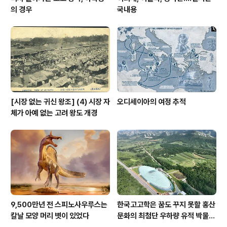
의 경우
국내용
[시장 없는 귀신 왕조] (4) 시장 자
오디세이아의 여정 추적
체가 아예 없는 고려 왕도 개경
9,500만년 전 스피노사우루스는
한국고고학은 꿈도 꾸지 못할 홍산
칼날 모양 머리 볏이 있었다
문화의 최첨단 우하량 유적 박물관