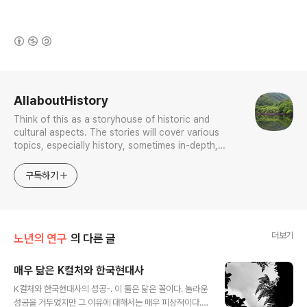
(새창열림)
로그 정보
AllaboutHistory
Think of this as a storyhouse of historic and
cultural aspects. The stories will cover various
topics, especially history, sometimes in-depth,
sometimes with a light touch. One constant
approach will be to resist any common sense or
구독하기
generalized viewpoint
더보기
노년의 연구
의 다른 글
매우 닮은 K컬처와 한국현대사
글 내용
K컬처와 한국현대사의 성공-. 이 둘은 닮은 꼴이다. 놀라운
성공을 거두었지만 그 이유에 대해서는 매우 피상적이다.