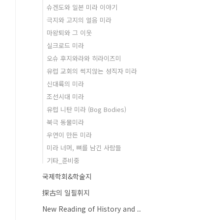
슈겐도와 일본 미라 이야기
극지와 고지의 얼음 미라
마왕퇴와 그 이웃
실크로드 미라
오슈 후지와라와 히라이즈미
유럽 교회의 썩지않는 성직자 미라
신대륙의 미라
조선시대 미라
유럽 니탄 미라 (Bog Bodies)
북극 동물미라
우연이 만든 미라
미라 너머, 뼈를 남긴 사람들
기타_준비중
국제학회&학술지
探古의 일필휘지
New Reading of History and ..