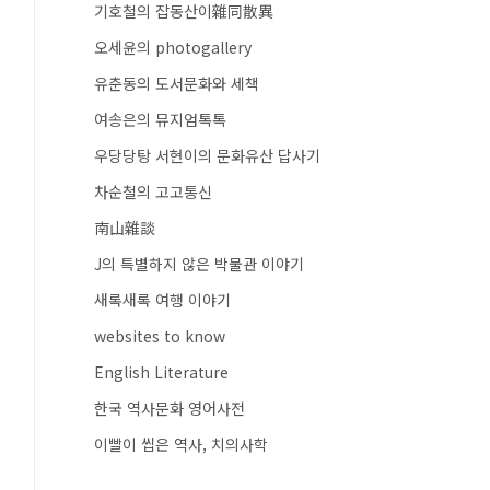
기호철의 잡동산이雜同散異
오세윤의 photogallery
유춘동의 도서문화와 세책
여송은의 뮤지엄톡톡
우당당탕 서현이의 문화유산 답사기
차순철의 고고통신
南山雜談
J의 특별하지 않은 박물관 이야기
새록새록 여행 이야기
websites to know
English Literature
한국 역사문화 영어사전
이빨이 씹은 역사, 치의사학