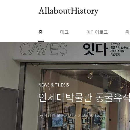
본문 바로가기
AllaboutHistory
홈
태그
미디어로그
위
NEWS & THESIS
연세대박물관 동굴유적 
by 세상의 모든 역사
2023. 9. 16.