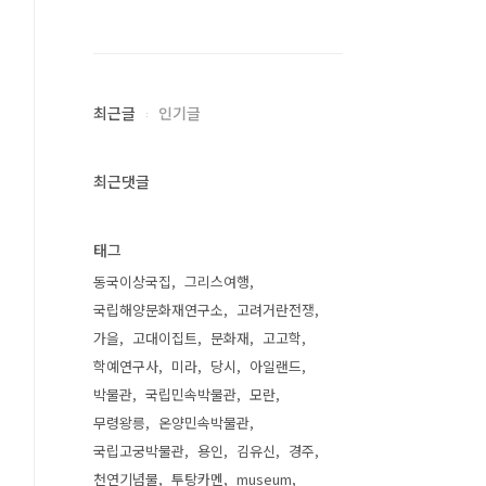
최근글
인기글
최근댓글
태그
동국이상국집
그리스여행
국립해양문화재연구소
고려거란전쟁
가을
고대이집트
문화재
고고학
학예연구사
미라
당시
아일랜드
박물관
국립민속박물관
모란
무령왕릉
온양민속박물관
국립고궁박물관
용인
김유신
경주
천연기념물
투탕카멘
museum