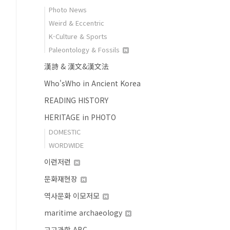
Photo News
Weird & Eccentric
K-Culture & Sports
Paleontology & Fossils
漢詩 & 漢文&漢文法
Who'sWho in Ancient Korea
READING HISTORY
HERITAGE in PHOTO
DOMESTIC
WORDWIDE
이런저런
문화재현장
역사문화 이모저모
maritime archaeology
고고과학 ABC