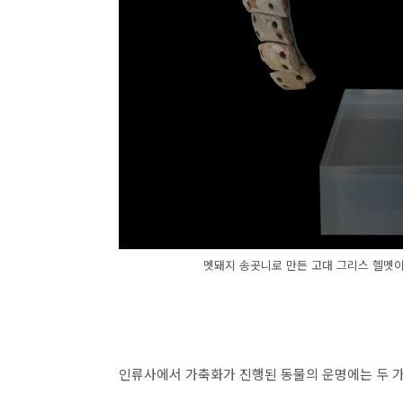
멧돼지 송곳니로 만든 고대 그리스 헬멧이
인류사에서 가축화가 진행된 동물의 운명에는 두 가