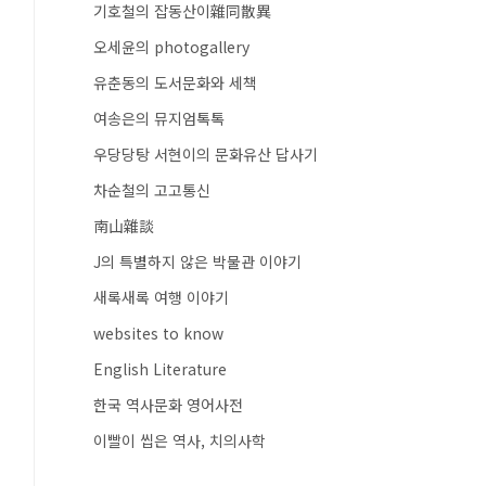
기호철의 잡동산이雜同散異
오세윤의 photogallery
유춘동의 도서문화와 세책
여송은의 뮤지엄톡톡
우당당탕 서현이의 문화유산 답사기
차순철의 고고통신
南山雜談
J의 특별하지 않은 박물관 이야기
새록새록 여행 이야기
websites to know
English Literature
한국 역사문화 영어사전
이빨이 씹은 역사, 치의사학