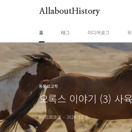
본문 바로가기
AllaboutHistory
홈
태그
미디어로그
위
동물고고학
오록스 이야기 (3) 사
by 日莫途遠
2024. 11. 2.