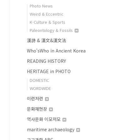
Photo News
Weird & Eccentric
K-Culture & Sports
Paleontology & Fossils
漢詩 & 漢文&漢文法
Who'sWho in Ancient Korea
READING HISTORY
HERITAGE in PHOTO
DOMESTIC
WORDWIDE
이런저런
문화재현장
역사문화 이모저모
maritime archaeology
고고과학 ABC