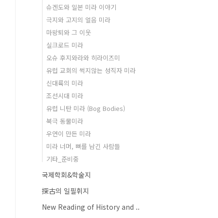
슈겐도와 일본 미라 이야기
극지와 고지의 얼음 미라
마왕퇴와 그 이웃
실크로드 미라
오슈 후지와라와 히라이즈미
유럽 교회의 썩지않는 성직자 미라
신대륙의 미라
조선시대 미라
유럽 니탄 미라 (Bog Bodies)
북극 동물미라
우연이 만든 미라
미라 너머, 뼈를 남긴 사람들
기타_준비중
국제학회&학술지
探古의 일필휘지
New Reading of History and ..