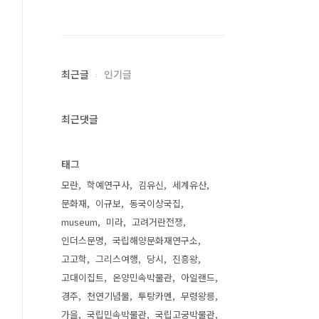
최근글
인기글
최근댓글
태그
모란
학예연구사
김유신
세계유산
문화재
이규보
동국이상국집
museum
미라
고려거란전쟁
인더스문명
국립해양문화재연구소
고고학
그리스여행
당시
진흥왕
고대이집트
온양민속박물관
아일랜드
경주
천연기념물
투탕카멘
무령왕릉
가을
국립민속박물관
국립고궁박물관