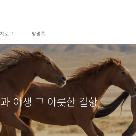
치로그
방명록
육과 야생 그 야릇한 길항