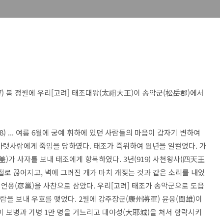
877) 봄 정월에 우리[고려] 태조대왕(太祖大王)이 송악군(松岳郡)에서
918) ... 여름 6월에 궁예 휘하에 있던 사람들의 마음이 갑자기 변하여
랫사람에게 죽임을 당하였다. 태조가 즉위하여 원년을 일컬었다. 가
盖)가 사자를 보내 태조에게 항복하였다. 3년(919) 사천왕사(四天王
저절로 끊어지고, 벽에 그려진 개가 마치 개짖는 것과 같은 소리를 내었
중 언옹(彦邕)을 사찬으로 삼았다. 우리[고려] 태조가 송악군으로 도읍
로 사람을 보내 우호를 맺었다. 2월에 강주장군(康州將軍) 윤웅(閏雄)이
이 보병과 기병 1만 명을 거느리고 대야성(大耶城)을 쳐서 함락시키