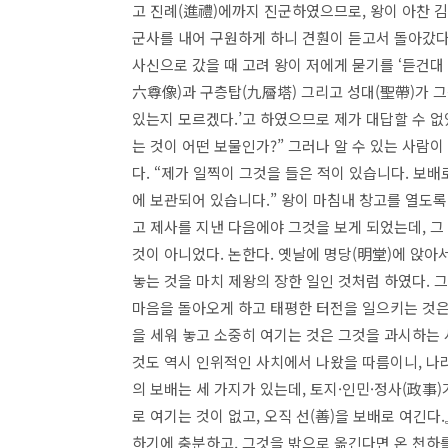
고 진례(進禮)에까지 진군하였으므로, 왕이 아찬 
군사를 내어 구원하게 하니 견훤이 듣고서 돌아갔다. 
사신으로 갔을 때 고려 왕이 저에게 묻기를 ‘듣건대
六尊像)과 구층탑(九層塔) 그리고 성대(聖帶)가 
있는지 모르겠다.’고 하였으므로 제가 대답할 수 없
는 것이 어떤 보물인가?” 그러나 알 수 있는 사람이
다. “제가 일찍이 그것을 들은 적이 있습니다. 보
에 보관되어 있습니다.” 왕이 마침내 창고를 열도록
고 제사를 지낸 다음에야 그것을 보게 되었는데, 그
것이 아니었다. 논한다. 옛날에 명당(明堂)에 앉아
놓는 것을 마치 제왕의 장한 일인 것처럼 하였다. 
마음을 돌아오게 하고 태평한 터전을 일으키는 것은 
을 세워 놓고 소중히 여기는 것은 그것을 과시하는
것도 역시 인위적인 사치에서 나왔을 따름이니, 나
의 보배는 세 가지가 있는데, 토지·인민·정사(政事
로 여기는 것이 없고, 오직 선(善)을 보배로 여긴
하기에 충분하고, 그것을 밖으로 옮긴다면 온 천하를