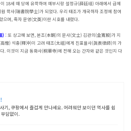
나이 18세 때 당에 유학하여 예부시랑 설정규(薛廷珪) 아래에서 급제
서원 학사(瑞書院學士)가 되었다. 우리 태조가 개국하자 조정에 참여
렀으며, 죽자 문영(文英)이란 시호를 내렸다.
祖)
: 또 상고해 보면, 본조(本朝)의 문사(文士) 김관의(金寬毅)가 지
(高僧) 석충(釋沖)이 고려 태조(太祖)에게 진표율사(眞表律師)의 가
있다. 이것이 지금 동화사(桐華寺)에 전해 오는 간자와 같은 것인지 다
!
사기, 쿠팡에서 즐겁게 만나세요. 어려워만 보이던 역사를 쉽
 부담없이.