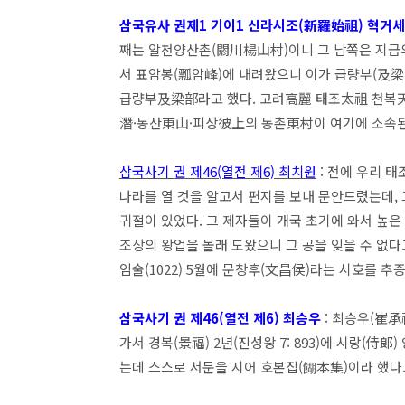
삼국유사 권제1 기이1 신라시조(新羅始祖) 혁거
째는 알천양산촌(閼川楊山村)이니 그 남쪽은 지금의
서 표암봉(瓢암峰)에 내려왔으니 이가 급량부(及梁
급량부及梁部라고 했다. 고려高麗 태조太祖 천복天福
潛·동산東山·피상彼上의 동촌東村이 여기에 소속된
삼국사기 권 제46(열전 제6) 최치원
: 전에 우리 
나라를 열 것을 알고서 편지를 보내 문안드렸는데, 
귀절이 있었다. 그 제자들이 개국 초기에 와서 높은
조상의 왕업을 몰래 도왔으니 그 공을 잊을 수 없다고
임술(1022) 5월에 문창후(文昌侯)라는 시호를 
삼국사기 권 제46(열전 제6) 최승우
: 최승우(崔承祐
가서 경복(景福) 2년(진성왕 7: 893)에 시랑(侍
는데 스스로 서문을 지어 호본집(餬本集)이라 했다.