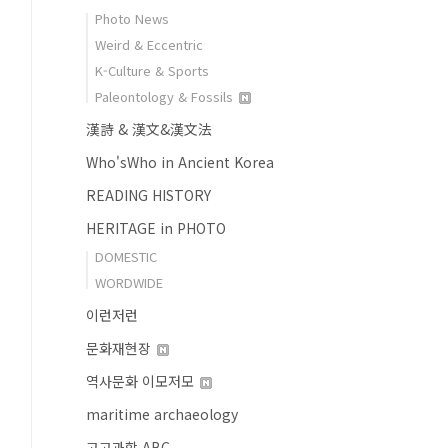
Photo News
Weird & Eccentric
K-Culture & Sports
Paleontology & Fossils
漢詩 & 漢文&漢文法
Who'sWho in Ancient Korea
READING HISTORY
HERITAGE in PHOTO
DOMESTIC
WORDWIDE
이런저런
문화재현장
역사문화 이모저모
maritime archaeology
고고과학 ABC