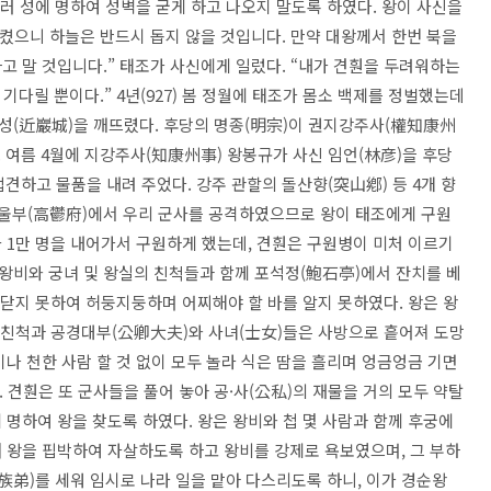
러 성에 명하여 성벽을 굳게 하고 나오지 말도록 하였다. 왕이 사신을
켰으니 하늘은 반드시 돕지 않을 것입니다. 만약 대왕께서 한번 북을
고 말 것입니다.” 태조가 사신에게 일렀다. “내가 견훤을 두려워하는
기다릴 뿐이다.” 4년(927) 봄 정월에 태조가 몸소 백제를 정벌했는데
근암성(近巖城)을 깨뜨렸다. 후당의 명종(明宗)이 권지강주사(權知康州
 여름 4월에 지강주사(知康州事) 왕봉규가 사신 임언(林彦)을 후당
접견하고 물품을 내려 주었다. 강주 관할의 돌산향(突山鄕) 등 4개 향
 고울부(高鬱府)에서 우리 군사를 공격하였으므로 왕이 태조에게 구원
사 1만 명을 내어가서 구원하게 했는데, 견훤은 구원병이 미처 이르기
 왕비와 궁녀 및 왕실의 친척들과 함께 포석정(鮑石亭)에서 잔치를 베
깨닫지 못하여 허둥지둥하며 어찌해야 할 바를 알지 못하였다. 왕은 왕
 친척과 공경대부(公卿大夫)와 사녀(士女)들은 사방으로 흩어져 도망
나 천한 사람 할 것 없이 모두 놀라 식은 땀을 흘리며 엉금엉금 기면
 견훤은 또 군사들을 풀어 놓아 공·사(公私)의 재물을 거의 모두 약탈
명하여 왕을 찾도록 하였다. 왕은 왕비와 첩 몇 사람과 함께 후궁에
] 왕을 핍박하여 자살하도록 하고 왕비를 강제로 욕보였으며, 그 부하
族弟)를 세워 임시로 나라 일을 맡아 다스리도록 하니, 이가 경순왕