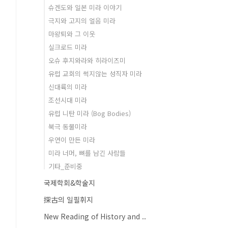
슈겐도와 일본 미라 이야기
극지와 고지의 얼음 미라
마왕퇴와 그 이웃
실크로드 미라
오슈 후지와라와 히라이즈미
유럽 교회의 썩지않는 성직자 미라
신대륙의 미라
조선시대 미라
유럽 니탄 미라 (Bog Bodies)
북극 동물미라
우연이 만든 미라
미라 너머, 뼈를 남긴 사람들
기타_준비중
국제학회&학술지
探古의 일필휘지
New Reading of History and ..