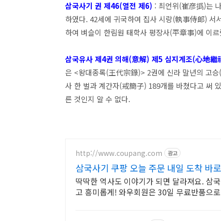
삼국사기 권 제46(열전 제6)
: 최언위(崔彦撝)는 
하였다. 42세에 귀국하여 집사 시랑(執事侍郞) 서
하여 벼슬이 한림원 태학사 평장사(平章事)에 이르
삼국유사 제4권 의해(意解) 제5 심지계조(心地繼
은 <왕대종록(王代宗錄)> 2권에 신라 말년의 고승
사 한 벌과 계간자(戒簡子) 189개를 바쳤다고 써 
른 것인지 알 수 없다.
http://www.coupang.com
광고
삼국사기 쿠팡 오늘 주문 내일 도착 바로
딱딱한 역사도 이야기가 되면 달라져요. 삼국
고 흥미롭게! 와우회원은 30일 무료반품으로