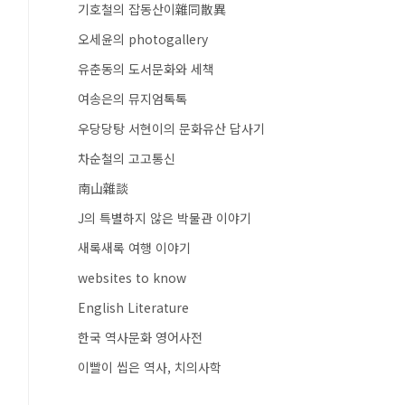
기호철의 잡동산이雜同散異
오세윤의 photogallery
유춘동의 도서문화와 세책
여송은의 뮤지엄톡톡
우당당탕 서현이의 문화유산 답사기
차순철의 고고통신
南山雜談
J의 특별하지 않은 박물관 이야기
새록새록 여행 이야기
websites to know
English Literature
한국 역사문화 영어사전
이빨이 씹은 역사, 치의사학