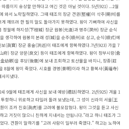
름이지 숭상할 만하다고 여긴 것은 아닐 것이다. 5년(921) ...2월
경에 와서 노략질하였다. 그때 태조의 장군 견권(堅權)이 삭주(朔州)를
크게 깨뜨려 한 필의 말도 돌아가지 못하였다. 왕이 기뻐하여 사신을
 봄 정월에 하지성(下枝城) 장군 원봉(元逢)과 명주(溟州) 장군 순식
을 생각하여 원봉의 본래 성(城)을 순주(順州)로 삼고, 순식(順式)에
진보(眞寶) 장군 홍술(洪述)이 태조에게 항복하였다.7년(923) 가을 7
山府) 장군 양문(良文) 등이 태조에게 항복하였다. 왕이 창부시랑(倉
金幼卿)을 후당(後唐)에 보내 조회하고 토산물을 바치니, 장종(莊
..가을 8월에 왕이 죽었다. 시호를 경명(景明)이라 하고 황복사(黃福寺)
제사지냈다.
924) 9월에 태조에게 사신을 보내 예방(禮訪)하였다. 2년(925) 겨울 1
 투항하니 위로하고 타일러 돌려 보냈는데, 그 성이 신라의 서울[王
견훤이 조카 진호(眞虎)를 고려에 볼모잡혔다. 왕이 그것을 듣고 사신
 하고 거짓이 많으니 친하게 지내서는 안됩니다.”라고 하니 태조가 그
 죽었다. 견훤이 말하기를 “고려 사람이 일부러 죽였다.” 하고는 노하여