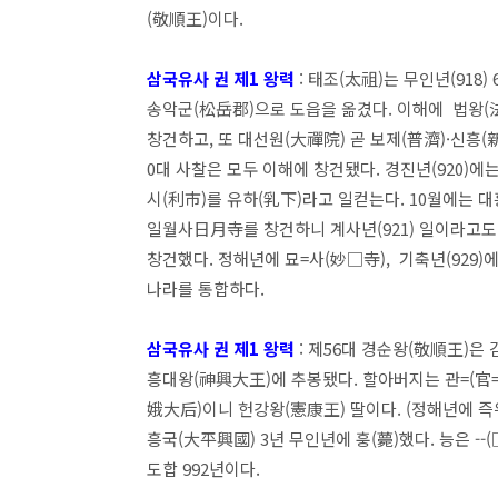
(敬順王)이다.
삼국유사 권 제1 왕력
: 태조(太祖)는 무인년(918
송악군(松岳郡)으로 도읍을 옮겼다. 이해에 법왕(法
창건하고, 또 대선원(大禪院) 곧 보제(普濟)·신흥(
0대 사찰은 모두 이해에 창건됐다. 경진년(920)에
시(利市)를 유하(乳下)라고 일컫는다. 10월에는 
일월사日月寺를 창건하니 계사년(921) 일이라고도
창건했다. 정해년에 묘=사(妙□寺), 기축년(929)에는
나라를 통합하다.
삼국유사 권 제1 왕력
: 제56대 경순왕(敬順王)은 
흥대왕(神興大王)에 추봉됐다. 할아버지는 관=(官
娥大后)이니 헌강왕(憲康王) 딸이다. (정해년에 즉
흥국(大平興國) 3년 무인년에 훙(薨)했다. 능은 --
도합 992년이다.