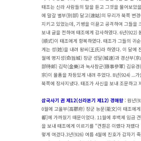
태조는 신라 사람들의 말을 듣고 그것을 물어보았을 따
에 말갈 별부(別部) 달고(達姑)의 무리가 북쪽 변
지키고 있었는데, 기병을 이끌고 공격하여 그들을 
보내 글을 전하여 태조에게 감사하였다. 6년(922)
(順式)이 태조에게 항복하였다. 태조가 그들의 귀순
게는 성(姓)을 내려 왕씨(王氏)라 하였다. 이 달에 
월에 명지성(命旨城) 장군 성달(城達)과 경산부(京
部侍郞) 김락(金樂)과 녹사참군(錄事參軍) 김유경(
宗)이 물품을 차등있게 내려 주었다. 8년(924) .
북쪽에 장사지냈다. 태조가 사신을 보내 조문하고 
삼국사기 권 제12(신라본기 제12) 경애왕
: 원년(
0월에 고울부(高鬱府) 장군 능문(能文)이 태조에게
都]에 가까웠기 때문이었다. 11월에 후백제 임금 
을 보내 태조에게 이르기를 “견훤은 이랬다 저랬다
렇게 여겼다.3년(926) 여름 4월에 진호가 갑자기