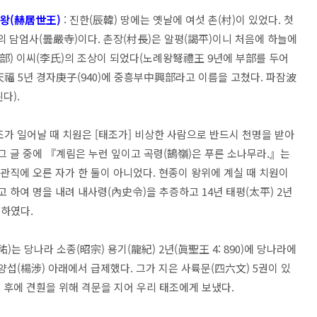
세왕(赫居世王)
: 진한(辰韓) 땅에는 옛날에 여섯 촌(村)이 있었다. 첫
 담엄사(曇嚴寺)이다. 촌장(村長)은 알평(謁平)이니 처음에 하늘에
部) 이씨(李氏)의 조상이 되었다(노례왕弩禮王 9년에 부部를 두어
 5년 경자庚子(940)에 중흥부中興部라고 이름을 고쳤다. 파잠波
다).
태조가 일어날 때 치원은 [태조가] 비상한 사람으로 반드시 천명을 받아
그 글 중에 『계림은 누런 잎이고 곡령(鵠嶺)은 푸른 소나무라.』는
 관직에 오른 자가 한 둘이 아니었다. 현종이 왕위에 계실 때 치원이
 하여 명을 내려 내사령(內史令)을 추증하고 14년 태평(太平) 2년
추증하였다.
)는 당나라 소종(昭宗) 용기(龍紀) 2년(眞聖王 4: 890)에 당나라에
郞) 양섭(楊涉) 아래에서 급제했다. 그가 지은 사륙문(四六文) 5권이 있
 후에 견훤을 위해 격문을 지어 우리 태조에게 보냈다.