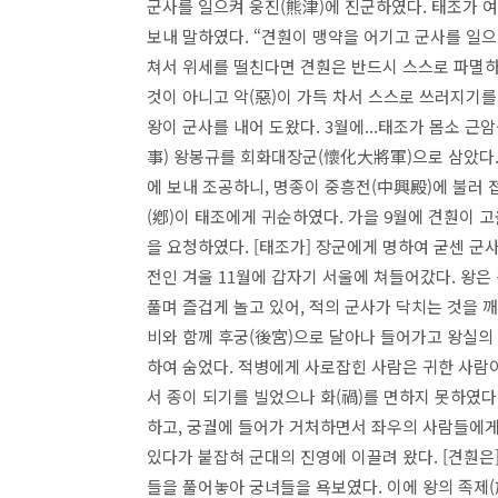
군사를 일으켜 웅진(熊津)에 진군하였다. 태조가 여
보내 말하였다. “견훤이 맹약을 어기고 군사를 일으
쳐서 위세를 떨친다면 견훤은 반드시 스스로 파멸하
것이 아니고 악(惡)이 가득 차서 스스로 쓰러지기를 
왕이 군사를 내어 도왔다. 3월에...태조가 몸소 
事) 왕봉규를 회화대장군(懷化大將軍)으로 삼았다.
에 보내 조공하니, 명종이 중흥전(中興殿)에 불러 
(鄕)이 태조에게 귀순하였다. 가을 9월에 견훤이
을 요청하였다. [태조가] 장군에게 명하여 굳센 군
전인 겨울 11월에 갑자기 서울에 쳐들어갔다. 왕은
풀며 즐겁게 놀고 있어, 적의 군사가 닥치는 것을 
비와 함께 후궁(後宮)으로 달아나 들어가고 왕실의
하여 숨었다. 적병에게 사로잡힌 사람은 귀한 사람이
서 종이 되기를 빌었으나 화(禍)를 면하지 못하였다.
하고, 궁궐에 들어가 거처하면서 좌우의 사람들에게 
있다가 붙잡혀 군대의 진영에 이끌려 왔다. [견훤은
들을 풀어놓아 궁녀들을 욕보였다. 이에 왕의 족제(