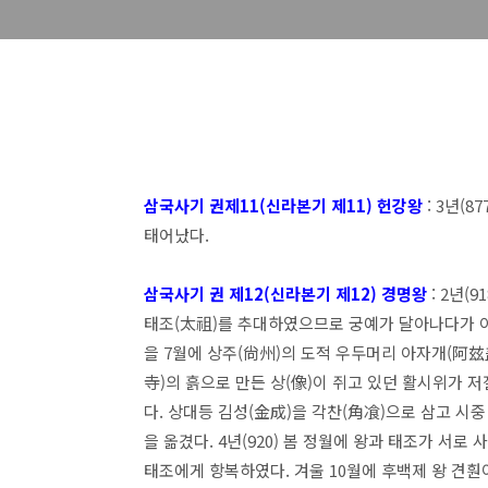
삼국사기 권제11(신라본기 제11) 헌강왕
: 3년(
태어났다.
삼국사기 권 제12(신라본기 제12) 경명왕
: 2년(
태조(太祖)를 추대하였으므로 궁예가 달아나다가 아
을 7월에 상주(尙州)의 도적 우두머리 아자개(阿玆
寺)의 흙으로 만든 상(像)이 쥐고 있던 활시위가 
다. 상대등 김성(金成)을 각찬(角飡)으로 삼고 시
을 옮겼다. 4년(920) 봄 정월에 왕과 태조가 서
태조에게 항복하였다. 겨울 10월에 후백제 왕 견훤