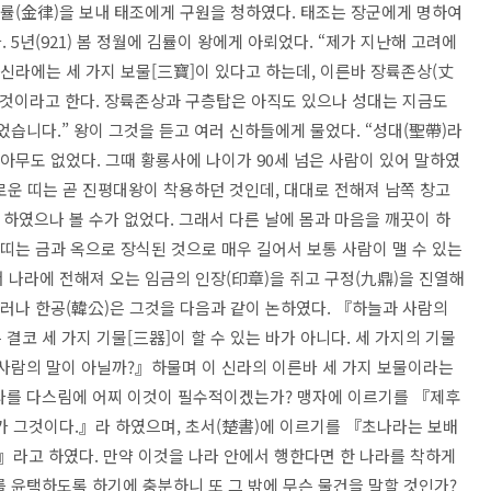
김률(金律)을 보내 태조에게 구원을 청하였다. 태조는 장군에게 명하여
5년(921) 봄 정월에 김률이 왕에게 아뢰었다. “제가 지난해 고려에
 신라에는 세 가지 보물[三寶]이 있다고 하는데, 이른바 장륙존상(丈
그것이라고 한다. 장륙존상과 구층탑은 아직도 있으나 성대는 지금도
었습니다.” 왕이 그것을 듣고 여러 신하들에게 물었다. “성대(聖帶)라
 아무도 없었다. 그때 황룡사에 나이가 90세 넘은 사람이 있어 말하였
배로운 띠는 곧 진평대왕이 착용하던 것인데, 대대로 전해져 남쪽 창고
 하였으나 볼 수가 없었다. 그래서 다른 날에 몸과 마음을 깨끗이 하
 띠는 금과 옥으로 장식된 것으로 매우 길어서 보통 사람이 맬 수 있는
서 나라에 전해져 오는 임금의 인장(印章)을 쥐고 구정(九鼎)을 진열해
그러나 한공(韓公)은 그것을 다음과 같이 논하였다. 『하늘과 사람의
결코 세 가지 기물[三器]이 할 수 있는 바가 아니다. 세 가지의 기물
 사람의 말이 아닐까?』하물며 이 신라의 이른바 세 가지 보물이라는
라를 다스림에 어찌 이것이 필수적이겠는가? 맹자에 이르기를 『제후
)가 그것이다.』라 하였으며, 초서(楚書)에 이르기를 『초나라는 보배
다.』라고 하였다. 만약 이것을 나라 안에서 행한다면 한 나라를 착하게
 윤택하도록 하기에 충분하니 또 그 밖에 무슨 물건을 말할 것인가?