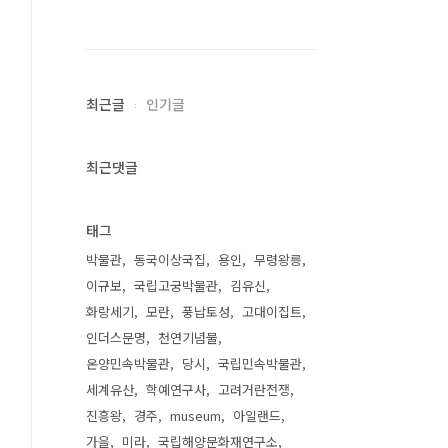
최근글
인기글
최근댓글
태그
박물관
동국이상국집
용인
무령왕릉
이규보
국립고궁박물관
김유신
화랑세기
모란
풍납토성
고대이집트
인더스문명
천연기념물
온양민속박물관
당시
국립민속박물관
세계유산
학예연구사
고려거란전쟁
진흥왕
경주
museum
아일랜드
가을
미라
국립해양문화재연구소