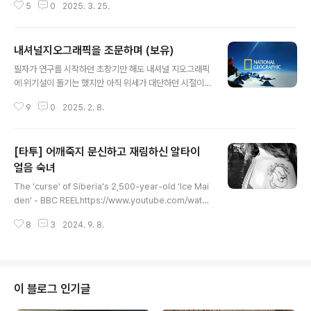
5
0
2025. 3. 25.
처녀Siberian Ice Maiden는 현지에서 알타이 공주 Alta
i Princess(Алтайская принцесса), 또는 우코크 공
주Princess of Ukok(Принце́сса Уко́ка), 또는 데보
내셔널지오그래픽을 조문하며 (보유)
츠카Devochka("소녀"), 또는 오치발라Ochy-bala(Оч
글 내용
ы-бала, 알타이 서사시 여주인공)이라고도 하는 기원전
필자가 연구를 시작하던 초창기만 해도 내셔널 지오그래픽
5세기 여성 미라다. 1993년 러시아 알타이 공화국 파지리
에 위기설이 돌기는 했지만 아직 위세가 대단하던 시절이
크 문화Pazyryk culture에 속하는 파지리크 매장지azyr
라 필자가 참여한 학회를 가 보면 내셔널 지오그래픽의 시
yk burials 중 한 쿠르간kurgan에서 발견..
9
0
2025. 2. 8.
니어 에디터가 참여하면 학회를 들었다 놨다 하는 것이 눈
에 보일 지경이었다. 이 당시 내셔널 지오그래픽의 힘이 얼
마가 강했냐 하면 나중에 다시 한 번 글을 쓸 기회가 있겠지
[타투] 어깨죽지 문신하고 재림하신 알타이
만 페루에서 발견된 미라를 극렬한 현지의 반대에도 불구
하고 미국으로 불러올려 워싱턴 DC의 그네들 본부에서 전
얼음 숙녀
글 내용
시를 할 정도로 힘이 막강했다. 필자가 인도로 들어가 작업
The 'curse' of Siberia's 2,500-year-old 'Ice Mai
할 때도 내셔널 지오그래픽의 지원을 받아 들어간 것이 큰
den' - BBC REELhttps://www.youtube.com/watc
힘이 되었는데, 뭐 대단한 지원을 한 것도 아니지만 그 지원
h?v=pwa682G4pO8 지금은 러시아령인 알타이공화국
을 해주는 단체의 힘이 정말 크다는 것을 절감했다. 필자가
8
3
2024. 9. 8.
에서 출현한 기원전 5세기 무렵을 살다간 이른바 시베리아
내셔널지오그래픽 지원을 받아 했던 ..
얼음 숙녀 Siberian Ice Maiden, 혹은 우코크의 공주 Pr
incess of Ukok 미라 왼쪽 팔뚝에서 발견되는 문신이다.
문신 들여다 보기 전에 저 명명 말이다. 다분히 아이스맨 Ic
e Man 외치를 염두에 뒀다. 외치 유명세에 붙어서 나도 장
이 블로그 인기글
사 좀 해보자 이런 의도가 보인다. 어느 문신 숍에서 했는지