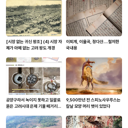
모르겠다. 저 문신만 따서 보자, 어느 정도 패셔너블한지.
기왕 복원할 거 좀 이쁘게, 맵시나게 해 주지, 이 복..
[시장 없는 귀신 왕조] (4) 시장 자
이퇴계, 이율곡, 정다산....철저한
체가 아예 없는 고려 왕도 개경
국내용
공양구라서 녹이지 못하고 일괄로
9,500만년 전 스피노사우루스는
묻은 고려시대 은제 기물 떼거리로
칼날 모양 머리 볏이 있었다
여주서 발견