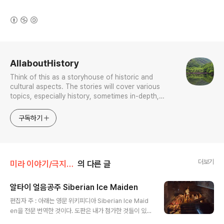
(새창열림)
로그 정보
AllaboutHistory
Think of this as a storyhouse of historic and
cultural aspects. The stories will cover various
topics, especially history, sometimes in-depth,
sometimes with a light touch. One constant
approach will be to resist any common sense or
구독하기
generalized viewpoint
더보기
미라 이야기/극지와 고지의 얼음 미라
의 다른 글
알타이 얼음공주 Siberian Ice Maiden
글 내용
편집자 주 : 아래는 영문 위키피디아 Siberian Ice Maid
en을 전문 번역한 것이다. 도판은 내가 첨가한 것들이 있
다. 제공 도판도 거지 같은 화질은 손봤다. 시베리아 얼음