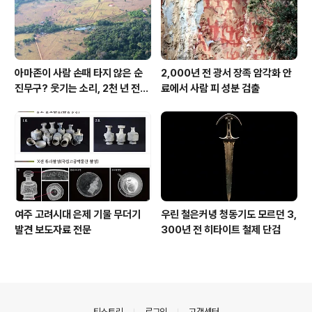
아마존이 사람 손때 타지 않은 순
2,000년 전 광서 장족 암각화 안
진무구? 웃기는 소리, 2천 년 전에
료에서 사람 피 성분 검출
이미 사람 바글바글
여주 고려시대 은제 기물 무더기
우린 철은커녕 청동기도 모르던 3,
발견 보도자료 전문
300년 전 히타이트 철제 단검
의안내
티스토리
로그인
고객센터