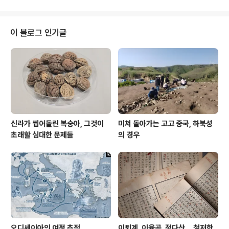
해 자유롭다 할 수 없는데, 이제 조선시대 미라 연구에 대한
필자의 마무리에 즈음하여 이야기 하자면, 결국 출발점에
서 다시 그 의미를 물을 수밖에 없었다는 것을 느꼈다는 점
이 블로그 인기글
을 밝혀둔다. 역시 문제는 어떻게 하면 한국, 일본, 중국의
학자들이 북미나 남미, 유럽 대륙처럼 한자리에 모여 대륙
학술대회를 유지하느냐 하는 문제가 되겠다. 이 지역은 문
명의 역량, 경제력, 사람들의 수준 모두 상당한 수준에 올라
갔음에도 여전히 학술..
신라가 씹어돌린 복숭아, 그것이
미쳐 돌아가는 고고 중국, 하북성
초래할 심대한 문제들
의 경우
오디세이아의 여정 추적
이퇴계, 이율곡, 정다산....철저한