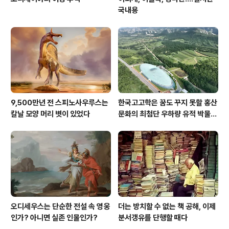
국내용
9,500만년 전 스피노사우루스는
한국고고학은 꿈도 꾸지 못할 홍산
칼날 모양 머리 볏이 있었다
문화의 최첨단 우하량 유적 박물관
[신화통신]
오디세우스는 단순한 전설 속 영웅
더는 방치할 수 없는 책 공해, 이제
인가? 아니면 실존 인물인가?
분서갱유를 단행할 때다