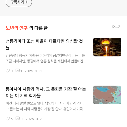
approach will be to resist any common sense or
구독하기
generalized viewpoint
더보기
노년의 연구
의 다른 글
청동기마다 조성 비율이 다르다면 의심할 것
들
글 내용
김단장님 청동기 재활용 이야기에 공감하며생각나는 바를
조금 더하자면, 동광에서 얻은 원석을 제련해서 만들어진
구리에 주석을 섞어 청동기를 만들어 냈다면 그리고 그렇
3
1
2025. 3. 11.
게 만들어진 청동기가 위세품으로 상위에서 하위로 반사되
고 있었다면 아마도 청동기의 성분 조성은 거의 비슷할 것
이다. 그런데 청동기를 분석해보니 청동기마다 죄다 성분
동아시아 사람과 역사, 그 문화를 가장 잘 아는
조성비가 틀리다? 그건 출자가 다른 고물을 녹여 만들어서
그렇다. 고물을 하도 여러 군데서 들고와 녹이다 보니청동
이는 이 지역 학자들
글 내용
기마다 조성비가 다른 것이다. 우리나라 청동기가 고물을
이건 다시 말할 필요도 없다. 당연히 이 지역 사람과 역사,
녹여 만든 것인지 아니면 원석을 제련하여 구리에 주석을
그 문화는 이 지역 사람들이 가장 잘 안다. 유럽이나 미국학
배합하여 만든 것인지는 기물마다 청동기 성분 조성비를
자들이 유럽사나 미국사 어떻게 생각하냐고 동아시아 와서
한 번 들여다 보면 그 단서를 얻을수 있을 수도 있겠다는 생
6
0
2025. 3. 7.
묻는것 봤는가? 동아시아 역사와 문화를 세계화 한다는 것
각을 해본다. 김단장님 글에 문득 생각나는 바를..
을 다른 대륙에 묻는 것필자도 그리 해왔고 이런 비판에 대