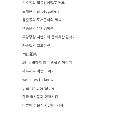
기호철의 잡동산이雜同散異
오세윤의 photogallery
유춘동의 도서문화와 세책
여송은의 뮤지엄톡톡
우당당탕 서현이의 문화유산 답사기
차순철의 고고통신
南山雜談
J의 특별하지 않은 박물관 이야기
새록새록 여행 이야기
websites to know
English Literature
한국 역사문화 영어사전
이빨이 씹은 역사, 치의사학