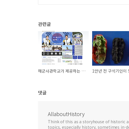
관련글
해군사관학교가 제공하는 자료들
댓글
AllaboutHistory
Think of this as a storyhouse of historic a
topics, especially history, sometimes in-