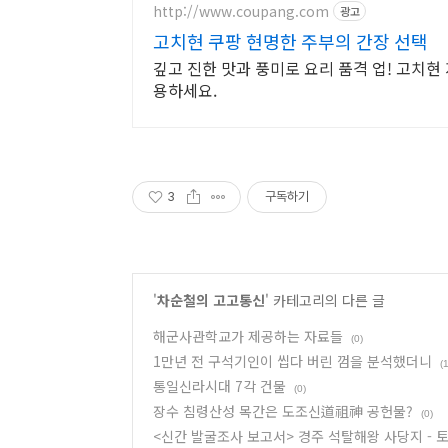
http://www.coupang.com
광고
고치현 쿠팡 현명한 주부의 간장 선택
깊고 진한 맛과 풍미로 요리 품격 업! 고치현
용하세요.
3
구독하기
'
차순철의 고고통신
' 카테고리의 다른 글
해군사관학교가 제공하는 자료들
(0)
1만년 전 구석기인이 씹다 버린 껌을 분석했더니
(1
통일신라시대 7각 건물
(0)
장수 침령산성 목간은 도조신道祖神 공헌물?
(0)
<신간 발굴조사 보고서> 경주 석탈해왕 사당지 -