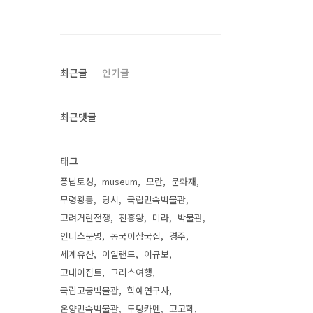
최근글
인기글
최근댓글
태그
풍납토성
museum
모란
문화재
무령왕릉
당시
국립민속박물관
고려거란전쟁
진흥왕
미라
박물관
인더스문명
동국이상국집
경주
세계유산
아일랜드
이규보
고대이집트
그리스여행
국립고궁박물관
학예연구사
온양민속박물관
투탕카멘
고고학