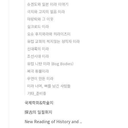
슈겐도와 일본 미라 이야기
극지와 고지의 얼음 미라
마왕퇴와 그 이웃
실크로드 미라
오슈 후지와라와 히라이즈미
유럽 교회의 썩지않는 성직자 미라
신대륙의 미라
조선시대 미라
유럽 니탄 미라 (Bog Bodies)
북극 동물미라
우연이 만든 미라
미라 너머, 뼈를 남긴 사람들
기타_준비중
국제학회&학술지
探古의 일필휘지
New Reading of History and ..