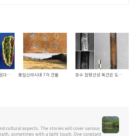
1만년 전 구석기인이 씹다 버린 껌을 분석했더니
통일신라시대 7각 건물
장수 침령산성 목간은 도조신道祖神 공헌물?
nd cultural aspects. The stories will cover various
depth, sometimes with a light touch. One constant