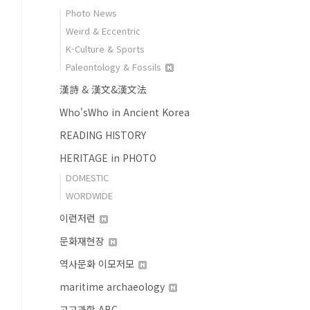
Photo News
Weird & Eccentric
K-Culture & Sports
Paleontology & Fossils
漢詩 & 漢文&漢文法
Who'sWho in Ancient Korea
READING HISTORY
HERITAGE in PHOTO
DOMESTIC
WORDWIDE
이런저런
문화재현장
역사문화 이모저모
maritime archaeology
고고과학 ABC