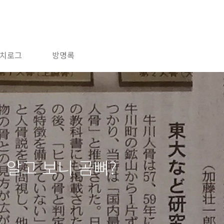
치로그
방명록
 알고 보니 곰뼈?