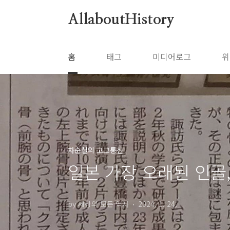
본문 바로가기
AllaboutHistory
홈
태그
미디어로그
위
차순철의 고고통신
일본 가장 오래된 인골,
by 세상의 모든 역사
2024. 1. 24.