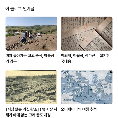
니다. 올해는 인 지역공예 공모전에서 수상한 7명의 수상
작품으로 전시를 진행합니다. 이번이 벌써 세번 째! 세번째
이 블로그 인기글
전시 주인공은 양정모 작가입니다. 양정모 작가는 온양민
속박물관 소장품 중 ‘네모송곳’을 모티브로 제작한 촛대를
제작하였습니다. 이 코로나 사태가 끝나고, 다시 일상으로
돌아가는 순간을 위하여 오늘도 저희들의 사부작 사부작은
계속됩니다. ** 사진 양정모, 이희연..
미쳐 돌아가는 고고 중국, 하북성
이퇴계, 이율곡, 정다산....철저한
의 경우
국내용
[시장 없는 귀신 왕조] (4) 시장 자
오디세이아의 여정 추적
체가 아예 없는 고려 왕도 개경