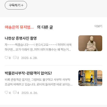
approach will be to resist any common sense or
구독하기
generalized viewpoint
더보기
여송은의 뮤지엄톡톡
의 다른 글
나한상 증명사진 촬영
글 내용
자~~~~찍겠습니다~~~! 웃으시고요~~~~! 허허허 어색
하구먼... 코가 이래서 원..허허 어허 뒤통수는 왜 찍는거요..
온양민속박물관 나한상. 얼굴부분은 후에 새로 제작하여
8
2
2020. 6. 28.
고정하였다. 2020.6.28. 정성혁 교수님과 유물 촬영. 줄
줄이 유물 이야기-상어는 죽어서 가죽을 남기고 어피퇴침
함 魚皮退枕函 이름...참 어렵지요? 약간 풀어 쓰자면 물
박물관사부작-관람객이 없어도!
고기 가죽, 특히 상어가죽으로 만든 수납 기능이 있는 베개
글 내용
입니다. 그렇다면, 이 귀한 옛물건의 주요 역할은 무엇일까
비록 관람객은 없지만, 그럼에도 불구하고 사부작 사부작
요? 네, 맞� historylibrary.net
조금씩 바꿔주고 있습니다. 로비에 들어서면 바로 보이는
작은 공간이 있습니다. 작은 공간이지만 박물관에 들어서
4
4
2020. 6. 26.
자마자 보이는 곳이기에, 관람객의 눈길이 많이 가는 알짜
배기 공간입니다. 저희끼리는 윈도우(?) 라고 편히 약칭으
로 부르며, 한 달에 한 번씩 작은 전시를 진행하는 공간 입