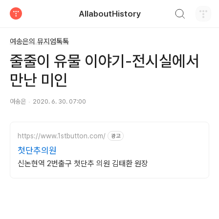
검색하기
AllaboutHistory
티스토리
여송은의 뮤지엄톡톡
줄줄이 유물 이야기-전시실에서
만난 미인
여송은
2020. 6. 30. 07:00
https://www.1stbutton.com/
광고
첫단추의원
신논현역 2번출구 첫단추 의원 김태환 원장