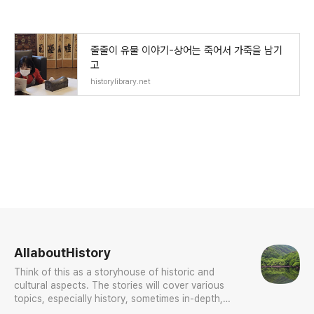
줄줄이 유물 이야기-상어는 죽어서 가죽을 남기
고
historylibrary.net
로그 정보
AllaboutHistory
Think of this as a storyhouse of historic and
cultural aspects. The stories will cover various
topics, especially history, sometimes in-depth,
sometimes with a light touch. One constant