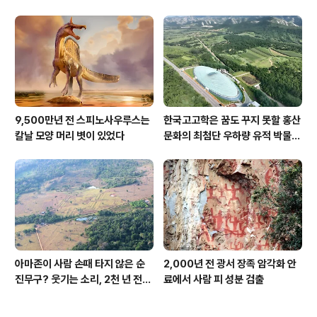
9,500만년 전 스피노사우루스는
한국고고학은 꿈도 꾸지 못할 홍산
칼날 모양 머리 볏이 있었다
문화의 최첨단 우하량 유적 박물관
[신화통신]
아마존이 사람 손때 타지 않은 순
2,000년 전 광서 장족 암각화 안
진무구? 웃기는 소리, 2천 년 전에
료에서 사람 피 성분 검출
이미 사람 바글바글