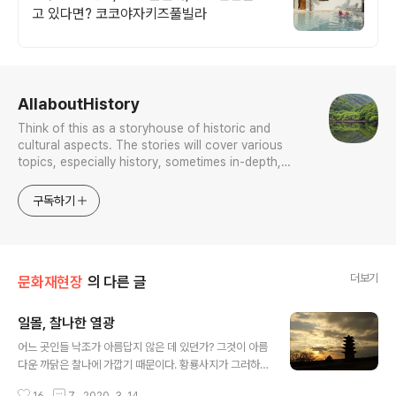
고 있다면? 코코야자키즈풀빌라
로그 정보
AllaboutHistory
Think of this as a storyhouse of historic and
cultural aspects. The stories will cover various
topics, especially history, sometimes in-depth,
sometimes with a light touch. One constant
approach will be to resist any common sense or
구독하기
generalized viewpoint
더보기
문화재현장
의 다른 글
일몰, 찰나한 열광
글 내용
어느 곳인들 낙조가 아름답지 않은 데 있던가? 그것이 아름
다운 까닭은 찰나에 가깝기 때문이다. 황룡사지가 그러하
며 이곳 익산 왕궁리 역시 그러하다.