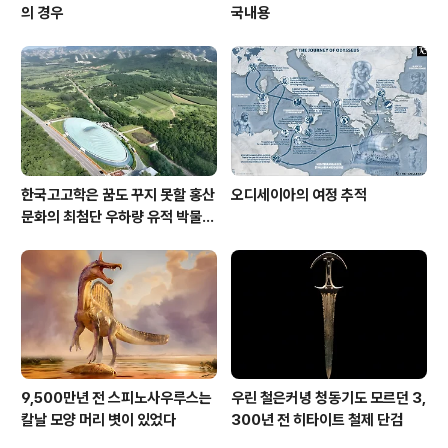
의 경우
국내용
한국고고학은 꿈도 꾸지 못할 홍산
오디세이아의 여정 추적
문화의 최첨단 우하량 유적 박물관
[신화통신]
9,500만년 전 스피노사우루스는
우린 철은커녕 청동기도 모르던 3,
칼날 모양 머리 볏이 있었다
300년 전 히타이트 철제 단검