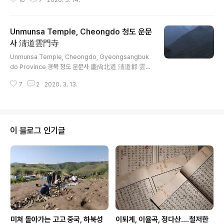
16
7
2020. 3. 14.
Unmunsa Temple, Cheongdo 청도 운문
사 淸道雲門寺
글 내용
Unmunsa Temple, Cheongdo, Gyeongsangbuk
do Province 경북 청도 운문사 慶尙北道 淸道郡 雲門
寺 Located at the foot of Mt. Hogeosan 호거산 虎
7
2
2020. 3. 13.
踞山 (507 meters), Unmunsa is a Buddhist templ
e, which was built in the 21st year (560 AD) of th
e reign of King Jinheung of the Silla Kingdom. T
he temple had flourished during the Silla period,
changed its name to Daejakgap-sa 대작갑사 大鵲
이 블로그 인기글
岬寺 around the end of Silla. The current name
was fi..
미쳐 돌아가는 고고 중국, 하북성
이퇴계, 이율곡, 정다산....철저한