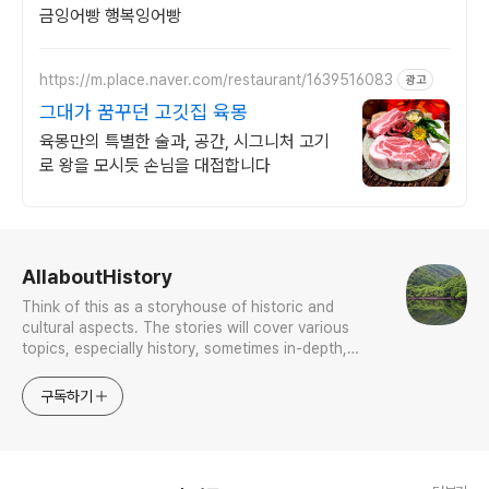
금잉어빵 행복잉어빵
https://m.place.naver.com/restaurant/1639516083
광고
그대가 꿈꾸던 고깃집 육몽
육몽만의 특별한 술과, 공간, 시그니처 고기
로 왕을 모시듯 손님을 대접합니다
로그 정보
AllaboutHistory
Think of this as a storyhouse of historic and
cultural aspects. The stories will cover various
topics, especially history, sometimes in-depth,
sometimes with a light touch. One constant
approach will be to resist any common sense or
구독하기
generalized viewpoint