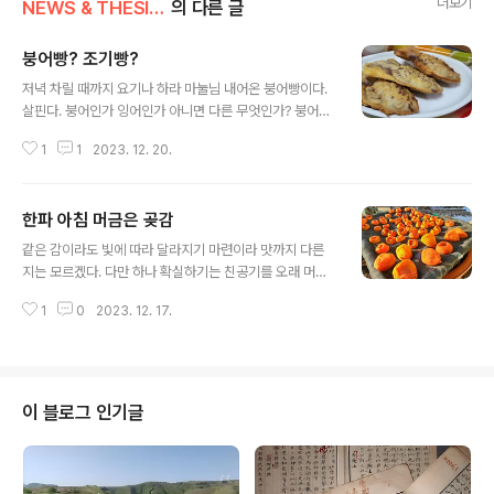
더보기
NEWS & THESIS/Photo News
의 다른 글
붕어빵? 조기빵?
글 내용
저녁 차릴 때까지 요기나 하라 마눌님 내어온 붕어빵이다.
살핀다. 붕어인가 잉어인가 아니면 다른 무엇인가? 붕어가
십년을 묵으면 잉어가 되고 잉어가 다시 십년을 삭히면 조
1
1
2023. 12. 20.
기가 된다. 아무리 따져도 조기 같다. 거푸집이 좀 오래되니
붕어도 조기가 된다. 붕어찜이 땡긴다. 그러고 보니 붕어찜
맛본지 언제인가 아련하다.
한파 아침 머금은 곶감
글 내용
같은 감이라도 빛에 따라 달라지기 마련이라 맛까지 다른
지는 모르겠다. 다만 하나 확실하기는 친공기를 오래 머금
어야 곶감다워진다는 사실이다.
1
0
2023. 12. 17.
이 블로그 인기글