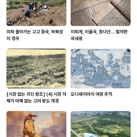
미쳐 돌아가는 고고 중국, 하북성
이퇴계, 이율곡, 정다산....철저한
의 경우
국내용
[시장 없는 귀신 왕조] (4) 시장 자
오디세이아의 여정 추적
체가 아예 없는 고려 왕도 개경