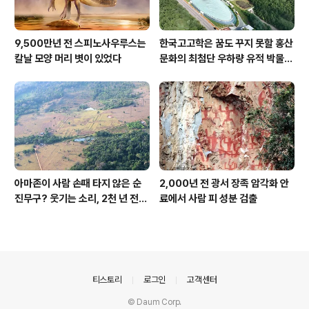
9,500만년 전 스피노사우루스는
한국고고학은 꿈도 꾸지 못할 홍산
칼날 모양 머리 볏이 있었다
문화의 최첨단 우하량 유적 박물관
[신화통신]
아마존이 사람 손때 타지 않은 순
2,000년 전 광서 장족 암각화 안
진무구? 웃기는 소리, 2천 년 전에
료에서 사람 피 성분 검출
이미 사람 바글바글
의안내
티스토리
로그인
고객센터
© Daum Corp.