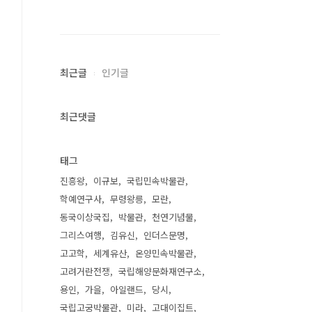
최근글
인기글
최근댓글
태그
진흥왕
이규보
국립민속박물관
학예연구사
무령왕릉
모란
동국이상국집
박물관
천연기념물
그리스여행
김유신
인더스문명
고고학
세계유산
온양민속박물관
고려거란전쟁
국립해양문화재연구소
용인
가을
아일랜드
당시
국립고궁박물관
미라
고대이집트