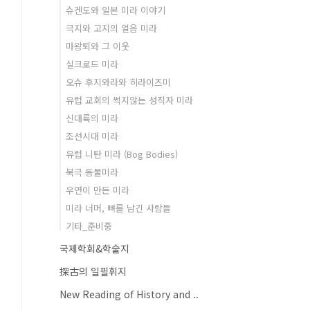
슈겐도와 일본 미라 이야기
극지와 고지의 얼음 미라
마왕퇴와 그 이웃
실크로드 미라
오슈 후지와라와 히라이즈미
유럽 교회의 썩지않는 성직자 미라
신대륙의 미라
조선시대 미라
유럽 니탄 미라 (Bog Bodies)
북극 동물미라
우연이 만든 미라
미라 너머, 뼈를 남긴 사람들
기타_준비중
국제학회&학술지
探古의 일필휘지
New Reading of History and ..