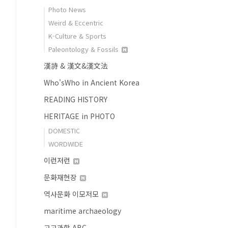
Photo News
Weird & Eccentric
K-Culture & Sports
Paleontology & Fossils
漢詩 & 漢文&漢文法
Who'sWho in Ancient Korea
READING HISTORY
HERITAGE in PHOTO
DOMESTIC
WORDWIDE
이런저런
문화재현장
역사문화 이모저모
maritime archaeology
고고과학 ABC