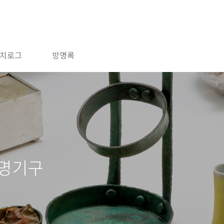
치로그
방명록
조명기구