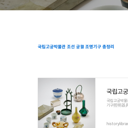
국립고궁박물관 조선 궁궐 조명기구 총정리
국립고궁
국립고궁박물관
기구照明器具》
《궁궐지宮闕
historylibra