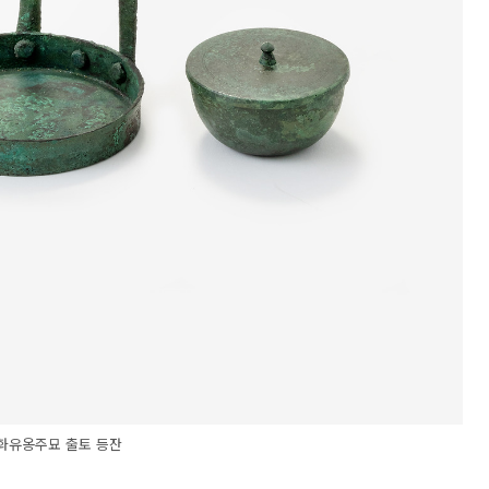
화유옹주묘 출토 등잔