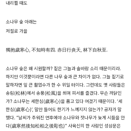
내리쬘 때도
소나무 숲 아래는
저절로 가을
獨抱歲寒心, 不知時有四. 赤日行炎天, 林下自秋至.
소나무 숲은 왜 시원할까? 짙은 그늘과 솔바람 소리 때문이리라.
하지만 이것뿐이라면 다른 나무 숲과 큰 차이가 없다. 그늘 짙기로
말하자면 잎 큰 활엽수가 한 수 위일 터이다. 그런데도 옛 사람들은
송림(松林)에서 송풍(松風)을 쐬며 피서를 즐겼다. 무슨 까닭인
가? 소나무는 세한심(歲寒心)을 품고 있다 여겼기 때문이다. ‘세
한심(歲寒心)’, 말만 들어도 한기가 느껴지지 않는가? 공자가 말
했다. “날씨가 추워진 연후에야 소나무와 잣나무가 늦게 시듦을 안
다(歲寒然後知松柏之後彫也)” 사육신의 한 사람인 성삼문은