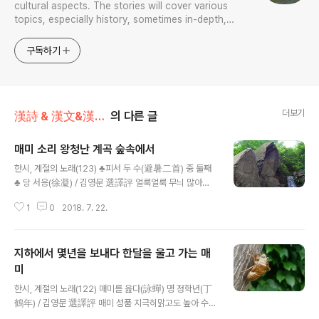
cultural aspects. The stories will cover various
topics, especially history, sometimes in-depth,
sometimes with a light touch. One constant
approach will be to resist any common sense or
구독하기
generalized viewpoint
더보기
漢詩 & 漢文&漢文法
의 다른 글
매미 소리 왕청난 계곡 숲속에서
글 내용
한시, 계절의 노래(123) ♣피서 두 수(避暑二首) 중 둘째
♣ 당 서응(徐凝) / 김영문 選譯評 얼룩얼룩 무늬 많아대
자리 차고 머리 숱 드물어관모 시원해 큰 나무 숲 아래서더
1
0
2018. 7. 22.
위 피하니 서늘한 매미소리또 들려오네 斑多筒簟冷, 髮
少角冠淸. 避暑長林下, 寒蟬又有聲. 생물학적인 면에
서 기실 모든 매미는 로미오다. 양쪽 옆구리에 소리통을 달
지하에서 몇년을 보내다 한달을 울고 가는 매
고 있는 매미 수컷은 온 몸뚱이로 노래하며 자신의 줄리엣
을 부른다. 로미오의 노래에 공감한 줄리엣은 아무 소리도
미
글 내용
없이 로미오 주위로 날아든다. 겨우 한 달 남짓한 지상의 삶
한시, 계절의 노래(122) 매미를 읊다(詠蟬) 명 정학년(丁
에서 로미오는 간절하게 노래하고 간절하게 사랑한다. 인
鶴年) / 김영문 選譯評 매미 성품 지극히맑고도 높아 수심
간이 매미의 울음을 고결한 선비의 호소로 듣든 더위를 식
에 찬 읊조림은「이소(離騷)」와 같네 염천엔 바람과이슬 드