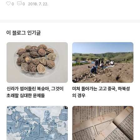
혀주는 시원한 청량제로 여기든 매미는 자신의 짧은 생애
0
0
2018. 7. 22.
물어 날을 보내면서도슬프게 우네 蟬性極淸高, 愁吟類
에서 짝을 찾으려고 애절하게 사랑의 세레나데..
楚騷. 炎天風露薄, 度日亦嗷嗷. 매미는 캄캄한 땅 속에
서 3~7년 동안 애벌레 생활을 한다. 심지어 어떤 종류는
무려 17년간이나 지하에서 산다고 한다. 그러다가 땅 위로
올라와 사는 기간은 얼마인가? 겨우 한 달 남짓에 불과하
이 블로그 인기글
다. 매미 울음소리를 들으면 숙연한 마음이 들지 않을 수 없
다. 땅 속 생활을 하는 동안 땅 위에 건물이 들어서거나 아
스팔트가 덮이면 영원히 땅밖으로 나오지 못하고 생을 마
감한다. 매미는 땅속에서나 땅밖에서나 수액(樹液)만 먹고
산다. 이 때문에 옛 사람들은 ..
신라가 씹어돌린 복숭아, 그것이
미쳐 돌아가는 고고 중국, 하북성
초래할 심대한 문제들
의 경우