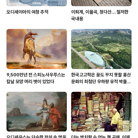
오디세이아의 여정 추적
이퇴계, 이율곡, 정다산....철저한
국내용
9,500만년 전 스피노사우루스는
한국고고학은 꿈도 꾸지 못할 홍산
칼날 모양 머리 볏이 있었다
문화의 최첨단 우하량 유적 박물관
[신화통신]
오디세우스는 단순한 전설 속 영웅
더는 방치할 수 없는 책 공해, 이제