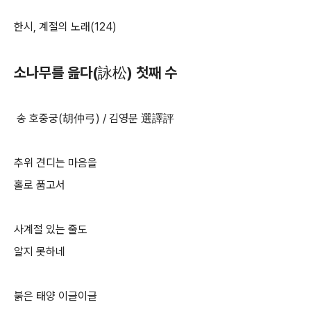
한시, 계절의 노래(124)
소나무를 읊다(詠松) 첫째 수
송 호중궁(胡仲弓) / 김영문 選譯評
추위 견디는 마음을
홀로 품고서
사계절 있는 줄도
알지 못하네
붉은 태양 이글이글