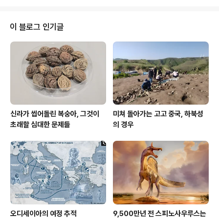
인생의 뭔가가 있다면, 우리 조상들도 그렇게 ..
한국사는 이 클리셰의 무한 반복이다. 외침, 격퇴, 민족문화
의 창달 외에는 한국사는 할 말이 없는 것인가? 그렇다면
우리 조상들은, 21세기를 살아가는 우리는 외침을 격퇴하
이 블로그 인기글
고 민족문화를 창달하기 위해 오늘날을 살아가고 있다는
것인가? 필자의 말이 의심스럽다면 우리 교과서에서 저 위
의 세 가지 빼고나면 생각나는것이 뭐가 있는지 한 번 되짚
어 보자. 필자 생각에는 한국사라는 건 Story of Korea가
되어..
신라가 씹어돌린 복숭아, 그것이
미쳐 돌아가는 고고 중국, 하북성
초래할 심대한 문제들
의 경우
오디세이아의 여정 추적
9,500만년 전 스피노사우루스는