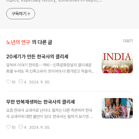
topics, especially history, sometimes in-depth,
sometimes with a light touch. One constant
approach will be to resist any common sense or
구독하기
generalized viewpoint
더보기
노년의 연구
의 다른 글
20세기가 만든 한국사의 클리셰
글 내용
앞에서 이야기 한외침--격퇴--민족문화창달의 클리셰문
화를 누려도 꼭 민족고유의 것이어야 더 평가받고 쳐들어
오는 적을 물리치기 위해 얼마나 조상들이 고생을 했는가
10
4
2024. 9. 30.
에 집중하는 역사기술은사실 그 전통을 따져보면 20세기
이전으로 소급되기 어렵다. 한국사의 기술은 20세기 이전
에는 이런 류의 주제를 무한반복하며 쓰여지는 역사가 아
무한 반복재생하는 한국사의 클리셰
니었다. 20세기 식민지시대를 거치며 만들어진 것이 바로
글 내용
이러한 클리셰의 반복에 의한 역사로, 이 역사의 포맷을 21
요즘 한국사 교과서로 난리다. 필자는 다른 측면에서 한국
세기 지금까지도 우리는 계속 이어받아 쓰고 있다. 이러한
사 교과서에 대한 불만이 있다. 한국사는 필자가 보기엔 이
역사관이 과연 한국사를 제대로 그리고 있는 것인지한 번
렇다. (외침)--(격퇴)--(민족문화의 창달)--(외침)--(격퇴)
은 생각해 볼 필요가 있다. 여러분들은 외침을 물리치고 민
10
4
2024. 9. 30.
--(민족문화의 창달)--(외침)--(격퇴)--(민족문화의 창달)
족문화 창달을 위해 살아오고 있는가? 그렇지 않고 더 많은
이후 무한 반복. 고조선부터 시작해서 2024년 현재까지