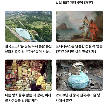
칼날 모양 머리 볏이 있었다
한국고고학은 꿈도 꾸지 못할 홍산
오디세우스는 단순한 전설 속 영웅
문화의 최첨단 우하량 유적 박물관
인가? 아니면 실존 인물인가?
[신화통신]
더는 방치할 수 없는 책 공해, 이제
2300년 전 중국 전국시대 술 닝
분서갱유를 단행할 때다
샤에서 발견