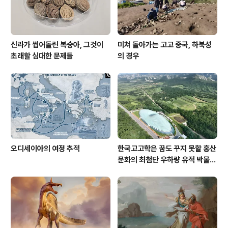
신라가 씹어돌린 복숭아, 그것이
미쳐 돌아가는 고고 중국, 하북성
초래할 심대한 문제들
의 경우
오디세이아의 여정 추적
한국고고학은 꿈도 꾸지 못할 홍산
문화의 최첨단 우하량 유적 박물관
[신화통신]