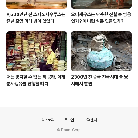
9,500만년 전 스피노사우루스는
오디세우스는 단순한 전설 속 영웅
칼날 모양 머리 볏이 있었다
인가? 아니면 실존 인물인가?
더는 방치할 수 없는 책 공해, 이제
2300년 전 중국 전국시대 술 닝
분서갱유를 단행할 때다
샤에서 발견
의안내
티스토리
로그인
고객센터
© Daum Corp.