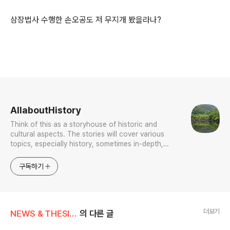
삼장법사 수행한 손오공도 저 무지개 봤을라나?
로그 정보
AllaboutHistory
Think of this as a storyhouse of historic and
cultural aspects. The stories will cover various
topics, especially history, sometimes in-depth,
sometimes with a light touch. One constant
approach will be to resist any common sense or
구독하기
generalized viewpoint
더보기
NEWS & THESIS/Photo News
의 다른 글