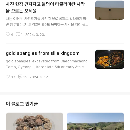
사진 한장 건지자고 불덩이 타클라마칸 사막
을 오르는 오세윤
글 내용
나는 여러 번 사진작가들 사진 함부로 공짜로 달라하지 마
란 당부했다. 저 뙤약볕에 50도 육박하는 사막을 저리 올
라가서 찍어댄다. 말했듯이 저 등때기랑 붙는 사진 가방은
4
1
2024. 3. 20.
땀이 범벅인 소금기 허옇게 서렸다. 물론 저 위에 올라서는
도마뱀 한 마리 잡아 같이 장난치기는 했다. (2022. 3. 2
0) 사진작가들은 보통 정작 본인 사진이 없어 환장하는 일
gold spangles from silla kingdom
이 많다. 경주 포토바이오는 내가 틈나는 대로 찍어두곤 했
글 내용
으니 그래도 이런 것들이 몇 장 남았으니 망정이지 말짱 도
gold spangles, excavated from Cheonmachong
루묵될 뻔 했다. (2022. 3. 20)
Tomb, Gyeongju, Korea late 5th or early 6th cen
tury, silla period housed at the national museum
37
16
2024. 3. 19.
of Gyeongju 경주慶州 천마총天馬塚 출토 금제영락金
製瓔珞이다. 천마총 축조 연대를 5세기 말 혹은 6세기 초
반 무렵으로 보니 이 영락 또한 이 무렵일 것이다.
이 블로그 인기글