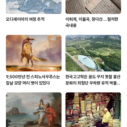
오디세이아의 여정 추적
이퇴계, 이율곡, 정다산....철저한
국내용
9,500만년 전 스피노사우루스는
한국고고학은 꿈도 꾸지 못할 홍산
칼날 모양 머리 볏이 있었다
문화의 최첨단 우하량 유적 박물관
[신화통신]