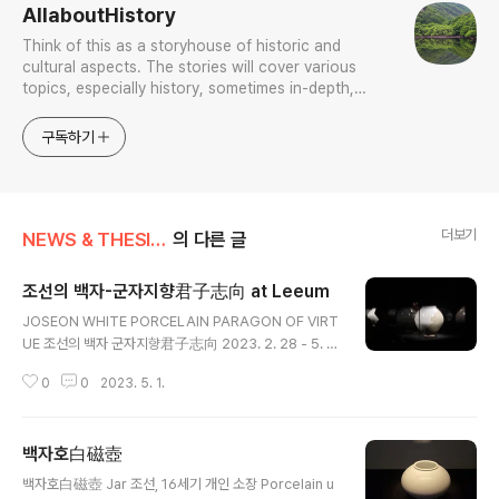
AllaboutHistory
Think of this as a storyhouse of historic and
cultural aspects. The stories will cover various
topics, especially history, sometimes in-depth,
sometimes with a light touch. One constant
approach will be to resist any common sense or
구독하기
generalized viewpoint
더보기
NEWS & THESIS/Photo News
의 다른 글
조선의 백자-군자지향君子志向 at Leeum
글 내용
JOSEON WHITE PORCELAIN PARAGON OF VIRT
UE 조선의 백자 군자지향君子志向 2023. 2. 28 - 5. 2
8
0
0
2023. 5. 1.
백자호白磁壺
글 내용
백자호白磁壺 Jar 조선, 16세기 개인 소장 Porcelain u