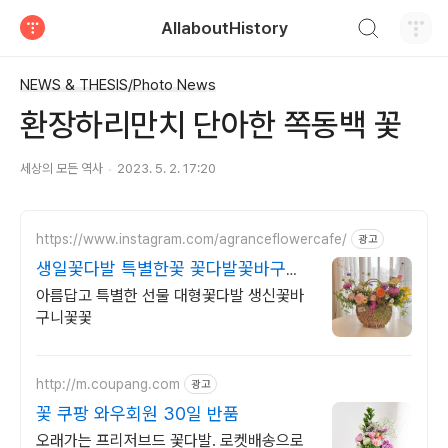
검색하기
AllaboutHistory
티스토리
NEWS & THESIS/Photo News
환장하리만치 단아한 쪽동백 꽃
세상의 모든 역사
2023. 5. 2. 17:20
https://www.instagram.com/agranceflowercafe/
광고
생일꽃다발 특별한꽃 꽃다발꽃바구니
꽃클래스상시모집
아름답고 특별한 선물 대형꽃다발 생신꽃바
구니꽃꽃
http://m.coupang.com
광고
꽃 쿠팡 와우회원 30일 반품
오래가는 프리저브드 꽃다발. 로켓배송으로