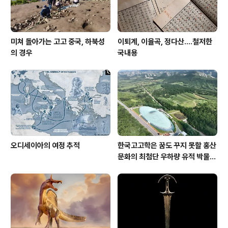
미쳐 돌아가는 고고 중국, 하북성
이퇴계, 이율곡, 정다산....철저한
의 경우
국내용
오디세이아의 여정 추적
한국고고학은 꿈도 꾸지 못할 홍산
문화의 최첨단 우하량 유적 박물관
[신화통신]