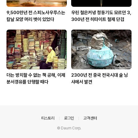
9,500만년 전 스피노사우루스는
우린 철은커녕 청동기도 모르던 3,
칼날 모양 머리 볏이 있었다
300년 전 히타이트 철제 단검
더는 방치할 수 없는 책 공해, 이제
2300년 전 중국 전국시대 술 닝
분서갱유를 단행할 때다
샤에서 발견
의안내
티스토리
로그인
고객센터
© Daum Corp.