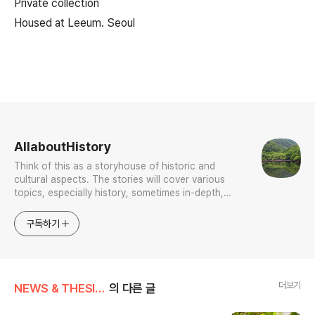
Private collection
Housed at Leeum. Seoul
로그 정보
AllaboutHistory
Think of this as a storyhouse of historic and
cultural aspects. The stories will cover various
topics, especially history, sometimes in-depth,
sometimes with a light touch. One constant
approach will be to resist any common sense or
구독하기
generalized viewpoint
더보기
NEWS & THESIS/Photo News
의 다른 글