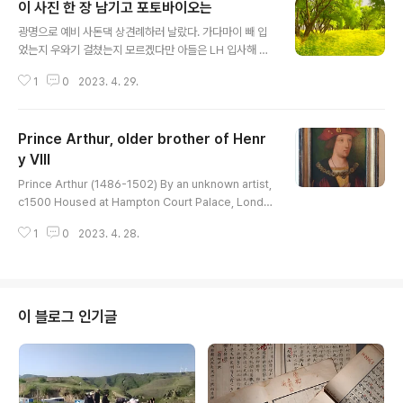
이 사진 한 장 남기고 포토바이오는
글 내용
광명으로 예비 사돈댁 상견례하러 날랐다. 가다마이 빼 입
었는지 우와기 걸쳤는지 모르겠다만 아들은 LH 입사해 듣
자니 평이 좋다 한다. 난 언제 상견례하려나?
1
0
2023. 4. 29.
Prince Arthur, older brother of Henr
y VIII
글 내용
Prince Arthur (1486-1502) By an unknown artist,
c1500 Housed at Hampton Court Palace, Londo
n This is Arthur, the older brother of Henry VIII (1
1
0
2023. 4. 28.
491~1547). Before Henry VIII married Katherine
of Aragon, she was betrothed to the young Prin
ce Arthur. Arthur and Katherine, both aged 15, w
ere married in England in 1501. A few months lat
er Arthur was dead, struck down by a fever. Kat
이 블로그 인기글
herine's powerful p..