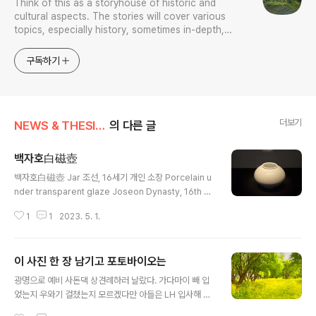
Think of this as a storyhouse of historic and
cultural aspects. The stories will cover various
topics, especially history, sometimes in-depth,
sometimes with a light touch. One constant
approach will be to resist any common sense or
구독하기
generalized viewpoint
더보기
NEWS & THESIS/Photo News
의 다른 글
백자호白磁壺
글 내용
백자호白磁壺 Jar 조선, 16세기 개인 소장 Porcelain u
nder transparent glaze Joseon Dynasty, 16th ce
ntury Private collection Housed at Leeum. Seoul
1
1
2023. 5. 1.
이 사진 한 장 남기고 포토바이오는
글 내용
광명으로 예비 사돈댁 상견례하러 날랐다. 가다마이 빼 입
었는지 우와기 걸쳤는지 모르겠다만 아들은 LH 입사해 듣
자니 평이 좋다 한다. 난 언제 상견례하려나?