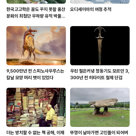
한국고고학은 꿈도 꾸지 못할 홍산
오디세이아의 여정 추적
문화의 최첨단 우하량 유적 박물관
[신화통신]
9,500만년 전 스피노사우루스는
우린 철은커녕 청동기도 모르던 3,
칼날 모양 머리 볏이 있었다
300년 전 히타이트 철제 단검
더는 방치할 수 없는 책 공해, 이제
뚜껑이 날아가면 고인돌이 되어버