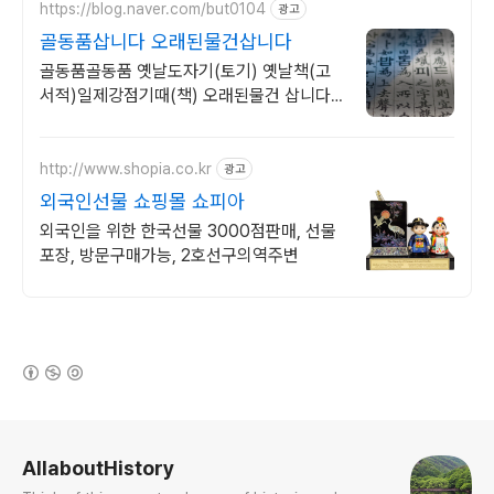
https://blog.naver.com/but0104
광고
골동품삽니다 오래된물건삽니다
골동품골동품 옛날도자기(토기) 옛날책(고
서적)일제강점기때(책) 오래된물건 삽니다.
옛날책 고서적 삽니다
http://www.shopia.co.kr
광고
외국인선물 쇼핑몰 쇼피아
외국인을 위한 한국선물 3000점판매, 선물
포장, 방문구매가능, 2호선구의역주변
(새창열림)
로그 정보
AllaboutHistory