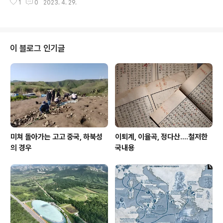
1
0
2023. 4. 29.
이 블로그 인기글
미쳐 돌아가는 고고 중국, 하북성
이퇴계, 이율곡, 정다산....철저한
의 경우
국내용