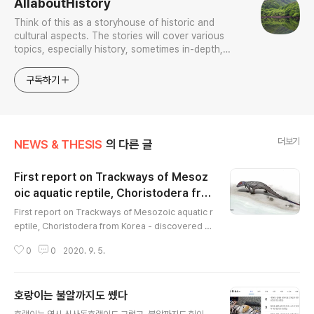
AllaboutHistory
Think of this as a storyhouse of historic and
cultural aspects. The stories will cover various
topics, especially history, sometimes in-depth,
sometimes with a light touch. One constant
approach will be to resist any common sense or
구독하기
generalized viewpoint
더보기
NEWS & THESIS
의 다른 글
First report on Trackways of Mesoz
oic aquatic reptile, Choristodera fro
글 내용
m Korea
First report on Trackways of Mesozoic aquatic r
eptile, Choristodera from Korea - discovered d
uring the excavation around UljuBangudaePetro
0
0
2020. 9. 5.
glyps in 2018/ new ichnospecies, Novapesulsa
nensis, named- National Research Institute of C
ultural Heritage, Cultural Heritage Administratio
호랑이는 불알까지도 쎘다
n (CHA), reported new fossils of four-legged ve
글 내용
rtebrate footprints today after an academic sur