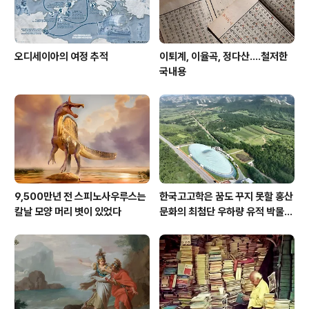
오디세이아의 여정 추적
이퇴계, 이율곡, 정다산....철저한
국내용
9,500만년 전 스피노사우루스는
한국고고학은 꿈도 꾸지 못할 홍산
칼날 모양 머리 볏이 있었다
문화의 최첨단 우하량 유적 박물관
[신화통신]