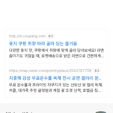
http://m.coupang.com
광고
둥지 쿠팡 취향 따라 골라 담는 즐거움
다양한 둥지 맛, 쿠팡에서 취향에 맞게 골라 담아보세요! 라면
끓이기도 귀찮을 때, 로켓배송으로 받은 라면으로 간편하게
식사를.
https://map.naver.com/p/entry/place/2063787708
광고
지중해 감성 무료온수풀 독채 전시 공연 갤러리 문화
공간
무료 온수풀과 프라이빗 자쿠지가 있는 산방산 뷰 컬러 독채.
커플, 대가족 추천 귤정원과 계절 꽃 조경 산책, 호텔급 침구
로 푹 쉬는 제주 감성 빌리지 독채.
로그 정보