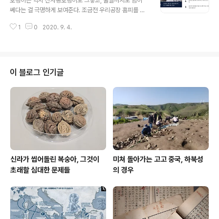
호랭이는 역시 신사동호랭이도 그렇고, 불알까지도 힘이
vey and excavation* around..
쎄다는 걸 극명하게 보여준다. 조금전 우리공장 홈피를 보
니 호랑이 불알은 당당히 가장 많이 본 뉴스 랭킹 불굴의 1
1
0
2020. 9. 4.
위다. 빌보드200에 이어 핫100도 씹어먹은 방탄소년단도
하지 못한 일을 호랑이 불알이 해낸다. 설마 이 소식 보고서
는 나도 서울대공원 가서 호랭이 불알 만지겠다 만용 부리
는 사람 없기는 바란다. 그건 그렇고 황정음 결혼 4년만에
갈라섰단 소식도 만만찮은 세를 과시하거니와, 그 소식 두
이 블로그 인기글
건이 나란히 3~4위에 랭크했으니, 이러다가 호랭이 불알
이 위협받겠다. 호랑아! 힘내자!! 황정음, 결혼 4년 만에 파
경…소속사 "원만히 이혼 협의할 것"(종합) | 연합뉴스 황정
음, 결혼 4년 만에 파경…소속사 "원만히 이혼 협의할 것"
(종합), 송은경..
신라가 씹어돌린 복숭아, 그것이
미쳐 돌아가는 고고 중국, 하북성
초래할 심대한 문제들
의 경우