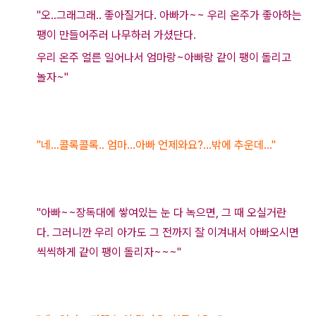
"오..그래그래.. 좋아질거다. 아빠가~~ 우리 온주가 좋아하는
팽이 만들어주러 나무하러 가셨
단다.
우리 온주 얼른 일어나서
엄마랑~아빠랑
같이 팽이 돌리고
놀자~"
"네...콜록콜록..
엄마...아빠 언제와요?...밖에 추운
데..."
"아빠~~장독대에 쌓여있는 눈 다 녹으면, 그 때 오실거란
다.
그러니깐 우리 아가도 그 전까지 잘 이겨내서 아빠오시면
씩씩하게 같이 팽이 돌리자~~~"