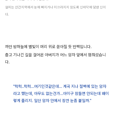
설피는 산간지역에서 눈에 빠지거나 미끄러지지 않도록 신바닥에 덧댄 신이
다.
까만 밤하늘에 별빛이 머리 위로 쏟아질 듯 반짝입니다.
춥고 기나긴 길을 걸어온 아버지가 어느 암자 앞에서 멈춰섰습니
다.
"헉헉..헉헉...여기인것같은데...
계곡 지나 절벽에 있는 암자
라고 했는데,
아무도 없는건가...아이구 잠들면 안되는데 왜이
렇게 졸리지. 일단 암자 안에서 잠깐 눈좀 붙일까.
"