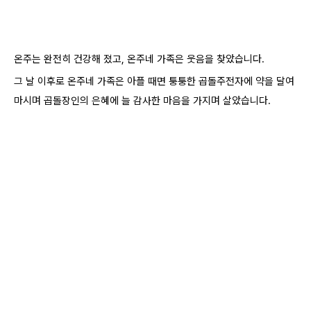
온주는 완전히 건강해 졌고, 온주네 가족
은 웃음을 찾았습니다.
그 날 이후로 온주네 가족
은 아플 때면
퉁퉁한 곱돌주전자에 약을 달여
마시며 곱돌장인의 은혜에 늘 감사한 마음을 가지며
살았습니다.