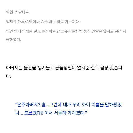
약연
박달나무
약재를 가루로 빻거나 즙을 내는 의료 기구이다.
약연 안에 약재를 넣고 손잡이를 잡고 주판알처럼 생긴 연알을 앞뒤로 굴려 사
용하였다.
아버지는 물건을 챙겨들고 곱돌장인이 알려준 길로 곧장 갔습니
다.
"온주아버지? 흠...그런데 내가 우리 아이 이름을 말해줬었
나... 모르겠다!! 어서 서둘러 가야겠다."