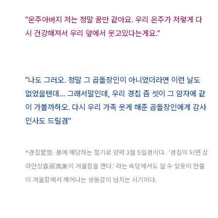
"온주아버지 저는 정말 꿈만 같아요. 우리 온주가 저렇게 다
시 건강해져서 우리 앞에서 웃고있다는게요."
"나도 그러오. 정말 그 곱돌장인이 아니었더라면 이런 날도
없었을텐데... 그래서말인데, 우리 경칩 즘 셋이 그 암자에 같
이 가볼까하오. 다시 우리 가족 웃게 해준 곱돌장인에게 감사
인사도 드릴겸"
*경칩
驚
蟄 봄에 해당하는 절기로 양력 3월 5일경이다.
'
경칩이 되면 삼
라만상
森
羅
萬
象
이 겨울잠을 깬다.' 라는 속담에서도 알 수 있듯이 만물
이 겨울잠에서 깨어나는 생동감이 넘치는 시기이다.