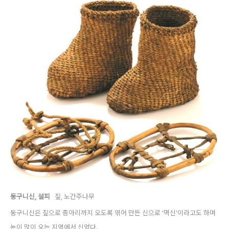
둥구니신, 설피
짚, 노간주나무
둥구니신은 짚으로 종아리까지 오도록 엮어 만든 신으로 ‘멱신’이라고도 하며
눈이 많이 오는 지역에서 신었다.