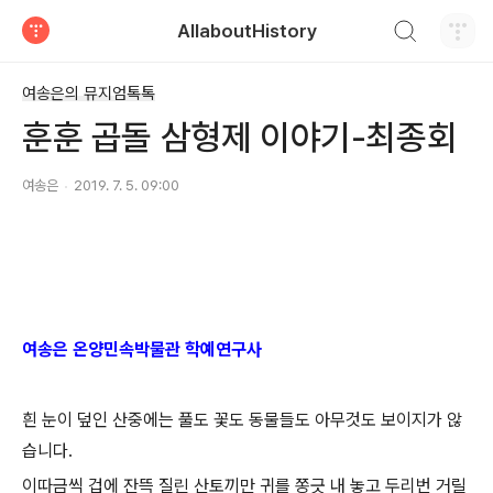
검색하기
AllaboutHistory
티스토리
여송은의 뮤지엄톡톡
훈훈 곱돌 삼형제 이야기-최종회
여송은
2019. 7. 5. 09:00
여송은 온양민속박물관 학예연구사
흰 눈이 덮인 산중에는 풀도 꽃도 동물들도 아무것도 보이지가 않
습니다.
이따금씩 겁에 잔뜩 질린 산토끼만 귀를 쫑긋 내 놓고 두리번 거릴