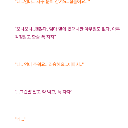
"네...엄마... 자꾸 눈이 감겨요..힘들어요..."
"오냐오냐..괜찮다. 엄마 옆에 있으니깐 아무일도 없다. 아무
걱정말고 한숨 푹 자자"
"네.. 엄마 추워요...죄송해요...아파서.."
"...그런말 말고 약 먹고, 푹 자자"
"네..."