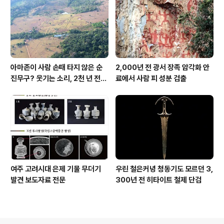
아마존이 사람 손때 타지 않은 순
2,000년 전 광서 장족 암각화 안
진무구? 웃기는 소리, 2천 년 전에
료에서 사람 피 성분 검출
이미 사람 바글바글
여주 고려시대 은제 기물 무더기
우린 철은커녕 청동기도 모르던 3,
발견 보도자료 전문
300년 전 히타이트 철제 단검