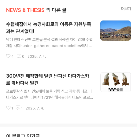
더보기
NEWS & THESIS
의 다른 글
수렵채집에서 농경사회로의 이동은 자원부족
과는 관계없다!
글 내용
남미 안데스 산맥 고인골 분석 결과 식량원 차이 없어! 수렵
채집 사회hunter-gatherer-based societies에서 농
경 사회로의 전환은 인류 역사상 가장 중요한 순간 중 하나
4
0
2025. 7. 4.
로 꼽힌다.고고학자들은 인구 증가와 야생 자원 감소로 공
동체가 작물 재배에 더욱 의존하게 되면서 이러한 전환, 곧
이동하면서 먹을 것을 찾는 방식에서 눌러 앉아 곡물과 가
300년전 해적한테 털린 난파선 마다가스카
축을 기르는 정착생활이 일어났다고 오랫동안 생각했다.그
러나 그런 통념이 통째로 잘못일지도 모른다는 연구결과가
르 앞바다서 발견
글 내용
투척됐다. 캘리포니아 대학교 데이비스 캠퍼스와 애리조나
포르투갈 식민지 인도에서 보물 가득 싣고 귀향 중 나포 마
주립대학교 루이스 플로레스-블랑코Luis Flores-Blanc
다가스카르 앞바다에서 1721년 해적들에게 나포된 포르
o와 동료들이 오픈 액세스 저널 PLOS One에 발표한 연
투갈 보물선으로 추정되는 난파선이 발견됐다고 난파선 전
구에 따르면, 안데스 산맥에서 채집 생활을 대체하기 위한
1
1
2025. 7. 4.
문 잡지 Wreckwatch 최신호를 인용한 라이브 사이언스
농업..
가 4일(한국시간) 보도했다.수중고고학도들은 역사상 가장
악명 높은 해적 습격 중 하나로 1721년 마다가스카르 인근
에서 나포된 범선이 침몰한 잔해를 발견했다고 밝혔다. 역
사적 난파선 보존 센터(Center for Historic Shipwrec
이 블로그 인기글