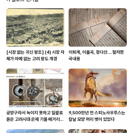
k Preservation) 소속 미국 연구원들은 16년간 이 난파
선을 조사 중이며, 현재 이 난파선은 인도에서 온 화물을 실
은 포르투갈 선박 '노사 세뇨라 두 카부(Nossa Senhora
do Cabo)' 잔해라고 추정된다.이 선박은 악..
[시장 없는 귀신 왕조] (4) 시장 자
이퇴계, 이율곡, 정다산....철저한
체가 아예 없는 고려 왕도 개경
국내용
공양구라서 녹이지 못하고 일괄로
9,500만년 전 스피노사우루스는
묻은 고려시대 은제 기물 떼거리로
칼날 모양 머리 볏이 있었다
여주서 발견