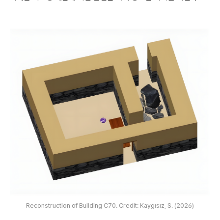
Reconstruction of Building C70. Credit: Kaygısız, S. (2026)