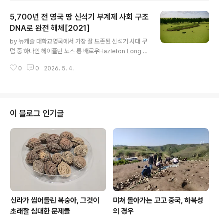
을 발전시키고 사회 계층을 형성하게 되었다.초기 확산 단
5,700년 전 영국 땅 신석기 부계제 사회 구조
계를 거쳐 서유럽 지역에 정착한 사회는 더욱 복잡해졌으
며, 이는 장례 문화에도 반영되는 경우가 있다.오늘날 프랑
DNA로 완전 해체[2021]
글 내용
스 북부에 위치한 파리 분지 지역은 사회 엘리트를 위해 건
by 뉴캐슬 대학교영국에서 가장 잘 보존된 신석기 시대 무
설된 것으로 추정되는 거대한 장례 유적으로 유명하다.이
덤 중 하나인 헤이즐턴 노스 롱 배로우Hazleton Long B
러한 맥락에서, 이 지역에서 가장 큰 규모의 비기념물형 신
arrow에서 발굴된 고대 DNA를 분석한 결과, 이곳에 묻힌
석기 시대 장례 유적 중 하나인 구르지 ‘레 누아자Les Noi
0
0
2026. 5. 4.
사람 대부분이 한 단일 대가족single extended family
sats’는 다양한 장례 ..
의 5대에 걸친 구성원인 것으로 밝혀졌다.코츠월드-세번C
otswolds-Severn 지역 소재 헤이즐턴 노스 롱 배로우
Hazleton North long cairn에 묻힌 35구 유골과 치아
에서 추출한 DNA를 분석한 결과, 연구팀은 이들 중 27명
이 블로그 인기글
이 가까운 혈연관계임을 확인했다.이들은 약 5700년 전,
즉 기원전 3700년에서 3600년 무렵에 살았으며, 이는
영국에 농업이 도입된 지 약 100년 후였다.네이처Nature
에 발표된 이 연구는 선사 시대 ..
신라가 씹어돌린 복숭아, 그것이
미쳐 돌아가는 고고 중국, 하북성
초래할 심대한 문제들
의 경우