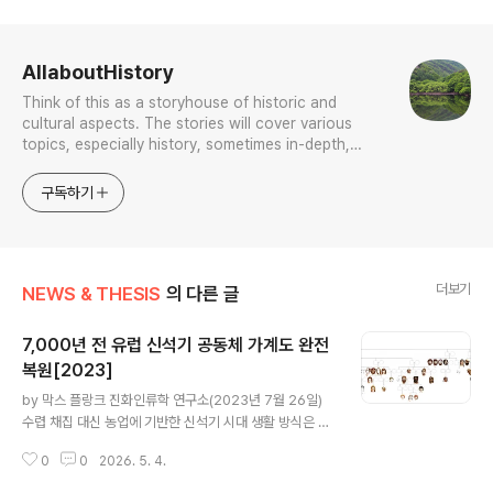
로그 정보
AllaboutHistory
Think of this as a storyhouse of historic and
cultural aspects. The stories will cover various
topics, especially history, sometimes in-depth,
sometimes with a light touch. One constant
approach will be to resist any common sense or
구독하기
generalized viewpoint
더보기
NEWS & THESIS
의 다른 글
7,000년 전 유럽 ​​신석기 공동체 가계도 완전
복원[2023]
글 내용
by 막스 플랑크 진화인류학 연구소(2023년 7월 26일)
수렵 채집 대신 농업에 기반한 신석기 시대 생활 방식은 약
12,000년 전 근동에서 등장해 현대 생활 방식에 지대한
0
0
2026. 5. 4.
영향을 미쳤다.식량을 생산하고 저장할 수 있게 되면서 신
석기 시대 사람들은 부를 기반으로 한 새로운 사회적 관습