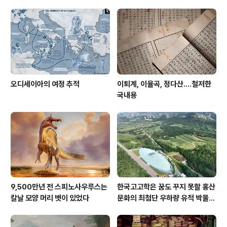
오디세이아의 여정 추적
이퇴계, 이율곡, 정다산....철저한
국내용
9,500만년 전 스피노사우루스는
한국고고학은 꿈도 꾸지 못할 홍산
칼날 모양 머리 볏이 있었다
문화의 최첨단 우하량 유적 박물관
[신화통신]