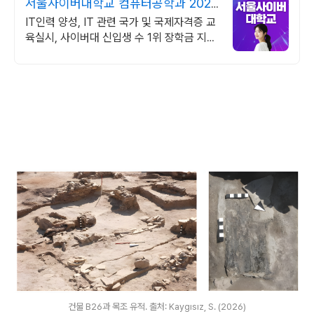
서울사이버대학교 컴퓨터공학과 2026
가을학기 신편입생
IT인력 양성, IT 관련 국가 및 국제자격증 교
육실시, 사이버대 신입생 수 1위 장학금 지급
1위, 학사 석사 박사 온라인복수학위까지
건물 B26과 목조 유적. 출처: Kaygısız, S. (2026)