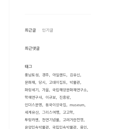
최근글
인기글
최근댓글
태그
풍납토성
경주
아일랜드
김유신
문화재
당시
고대이집트
박물관
화랑세기
가을
국립해양문화재연구소
학예연구사
이규보
진흥왕
인더스문명
동국이상국집
museum
세계유산
그리스여행
고고학
투탕카멘
천연기념물
고려거란전쟁
온양민속박물관
국립민속박물관
용인