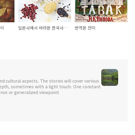
차이
일본사에서 바라본 한국사, 그 유산은 청산해야
번역본 찬미
nd cultural aspects. The stories will cover various
depth, sometimes with a light touch. One constant
nse or generalized viewpoint