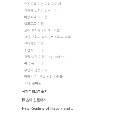
슈겐도와 일본 미라 이야기
극지와 고지의 얼음 미라
마왕퇴와 그 이웃
실크로드 미라
오슈 후지와라와 히라이즈미
유럽 교회의 썩지않는 성직자 미라
신대륙의 미라
조선시대 미라
유럽 니탄 미라 (Bog Bodies)
북극 동물미라
우연이 만든 미라
미라 너머, 뼈를 남긴 사람들
기타_준비중
국제학회&학술지
探古의 일필휘지
New Reading of History and ..