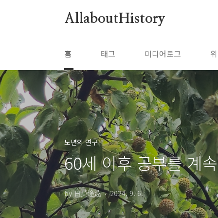
본문 바로가기
AllaboutHistory
홈
태그
미디어로그
위
노년의 연구
60세 이후 공부를 계
by 日莫途遠
2024. 9. 6.