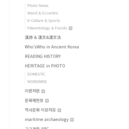
Photo News
Weird & Eccentric
K-Culture & Sports
Paleontology & Fossils
漢詩 & 漢文&漢文法
Who'sWho in Ancient Korea
READING HISTORY
HERITAGE in PHOTO
DOMESTIC
WORDWIDE
이런저런
문화재현장
역사문화 이모저모
maritime archaeology
고고과학 ABC