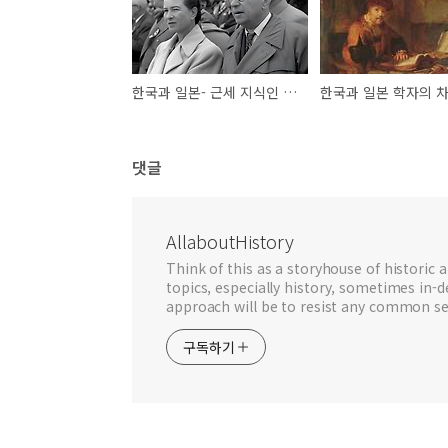
한국과 일본- 근세 지식인 사회의 구조
한국과 일본 학자의 
댓글
AllaboutHistory
Think of this as a storyhouse of historic a
topics, especially history, sometimes in-
approach will be to resist any common se
구독하기