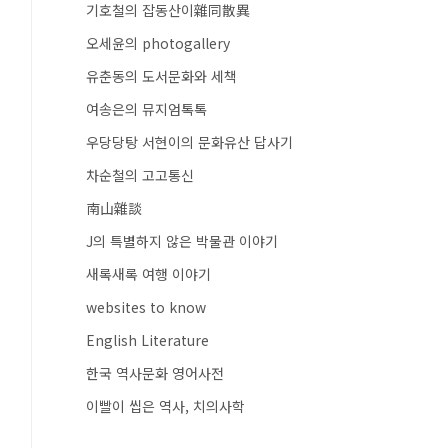
기호철의 잡동산이雜同散異
오세윤의 photogallery
유춘동의 도서문화와 세책
여송은의 뮤지엄톡톡
우당당탕 서현이의 문화유산 답사기
차순철의 고고통신
南山雜談
J의 특별하지 않은 박물관 이야기
새록새록 여행 이야기
websites to know
English Literature
한국 역사문화 영어사전
이빨이 씹은 역사, 치의사학