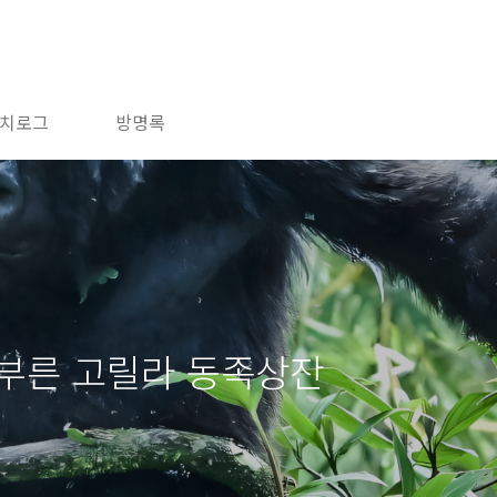
치로그
방명록
 부른 고릴라 동족상잔