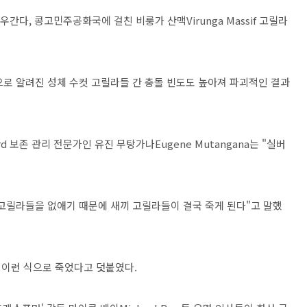
간다, 콩고민주공화국에 걸친 비룽가 산맥Virunga Massif 고릴라
s으로 알려진 성체 수컷 고릴라들 간 충돌 빈도도 높아져 파괴적인 결과
ard 보존 관리 전문가인 유진 무탕가나Eugene Mutangana는 "실버
 고릴라들을 없애기 때문에 새끼 고릴라들이 결국 죽게 된다"고 말했
이 이런 식으로 죽었다고 덧붙였다.