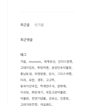
최근글
인기글
최근댓글
태그
가을
museum
세계유산
인더스문명
고대이집트
투탕카멘
온양민속박물관
풍납토성
무령왕릉
당시
그리스여행
미라
모란
경주
고고학
동국이상국집
학예연구사
문화재
이규보
화랑세기
국립고궁박물관
박물관
천연기념물
김유신
진흥왕
고려거란전쟁
아일랜드