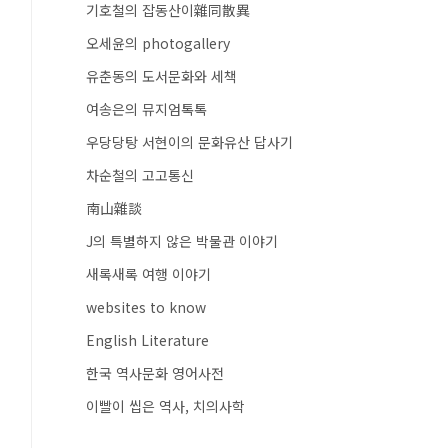
기호철의 잡동산이雜同散異
오세윤의 photogallery
유춘동의 도서문화와 세책
여송은의 뮤지엄톡톡
우당당탕 서현이의 문화유산 답사기
차순철의 고고통신
南山雜談
J의 특별하지 않은 박물관 이야기
새록새록 여행 이야기
websites to know
English Literature
한국 역사문화 영어사전
이빨이 씹은 역사, 치의사학