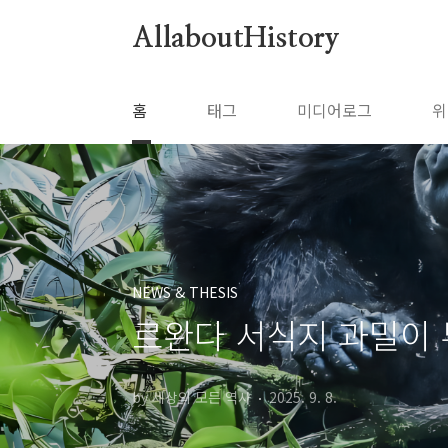
본문 바로가기
AllaboutHistory
홈
태그
미디어로그
위
NEWS & THESIS
르완다 서식지 과밀이
by 세상의 모든 역사
2025. 9. 8.