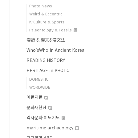
Photo News
Weird & Eccentric
K-Culture & Sports
Paleontology & Fossils
漢詩 & 漢文&漢文法
Who'sWho in Ancient Korea
READING HISTORY
HERITAGE in PHOTO
DOMESTIC
WORDWIDE
이런저런
문화재현장
역사문화 이모저모
maritime archaeology
고고과학 ABC