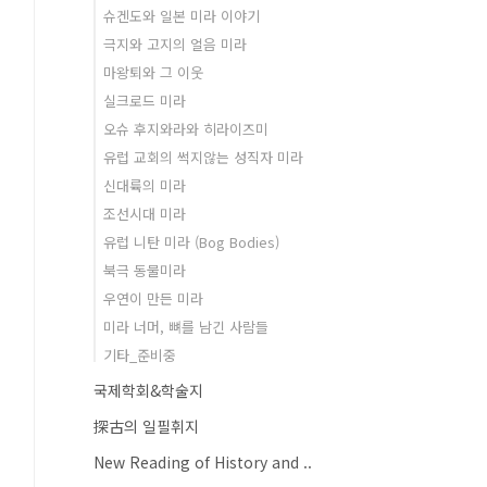
슈겐도와 일본 미라 이야기
극지와 고지의 얼음 미라
마왕퇴와 그 이웃
실크로드 미라
오슈 후지와라와 히라이즈미
유럽 교회의 썩지않는 성직자 미라
신대륙의 미라
조선시대 미라
유럽 니탄 미라 (Bog Bodies)
북극 동물미라
우연이 만든 미라
미라 너머, 뼈를 남긴 사람들
기타_준비중
국제학회&학술지
探古의 일필휘지
New Reading of History and ..