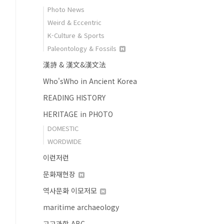
Photo News
Weird & Eccentric
K-Culture & Sports
Paleontology & Fossils
漢詩 & 漢文&漢文法
Who'sWho in Ancient Korea
READING HISTORY
HERITAGE in PHOTO
DOMESTIC
WORDWIDE
이런저런
문화재현장
역사문화 이모저모
maritime archaeology
고고과학 ABC