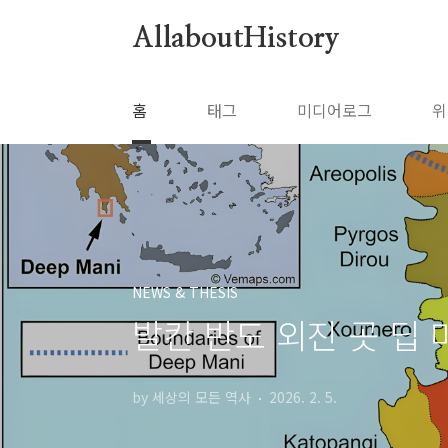
본문 바로가기
AllaboutHistory
홈
태그
미디어로그
위
NEWS & THESIS
발칸 반도 외진 곳 딥 
by 세상의 모든 역사
2026. 2. 5.