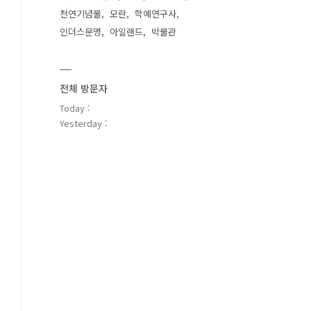
천연기념물
모란
학예연구사
인더스문명
아일랜드
박물관
전체 방문자
Today :
Yesterday :