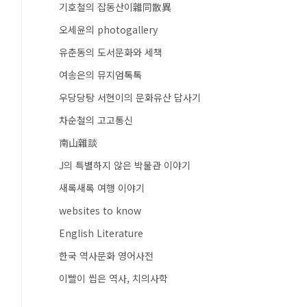
기호철의 잡동산이雜同散異
오세윤의 photogallery
유춘동의 도서문화와 세책
여송은의 뮤지엄톡톡
우당당탕 서현이의 문화유산 답사기
차순철의 고고통신
南山雜談
J의 특별하지 않은 박물관 이야기
새록새록 여행 이야기
websites to know
English Literature
한국 역사문화 영어사전
이빨이 씹은 역사, 치의사학