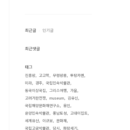
최근글
인기글
최근댓글
태그
진흥왕
고고학
무령왕릉
투탕카멘
미라
경주
국립민속박물관
동국이상국집
그리스여행
가을
고려거란전쟁
museum
김유신
국립해양문화재연구소
용인
온양민속박물관
풍납토성
고대이집트
세계유산
이규보
문화재
국립고궁박물관
당시
화랑세기