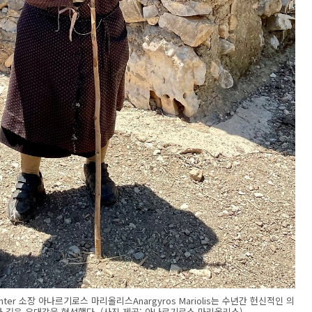
nter 소장 아나르기로스 마리올리스Anargyros Mariolis는 수년간 헌신적인 의
와 깊은 유대감을 형성했다. (사진 제공: 아나르기로스 마리올리스)