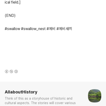
ical field.]
(END)
#swallow #swallow_nest #제비 #제비새끼
(새창열림)
로그 정보
AllaboutHistory
Think of this as a storyhouse of historic and
cultural aspects. The stories will cover various