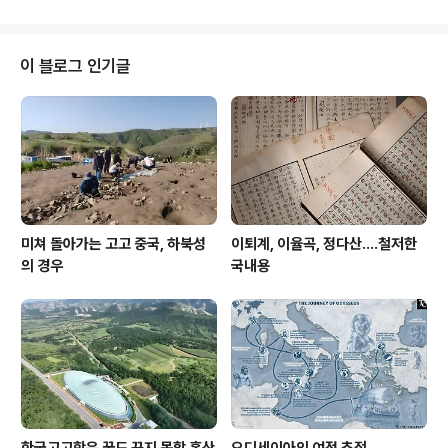
이 블로그 인기글
미쳐 돌아가는 고고 중국, 하북성
이퇴계, 이율곡, 정다산....철저한
의 경우
국내용
한국고고학은 꿈도 꾸지 못할 홍산
오디세이아의 여정 추적