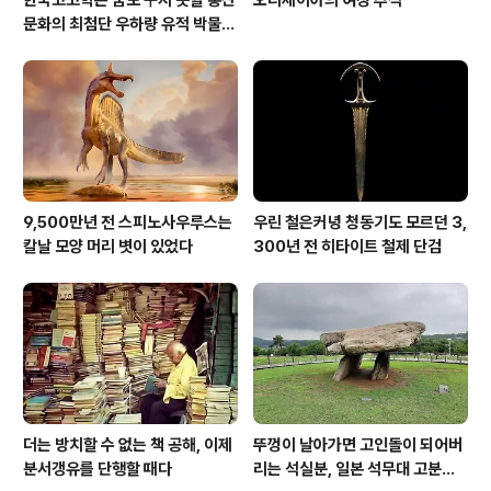
문화의 최첨단 우하량 유적 박물관
[신화통신]
9,500만년 전 스피노사우루스는
우린 철은커녕 청동기도 모르던 3,
칼날 모양 머리 볏이 있었다
300년 전 히타이트 철제 단검
더는 방치할 수 없는 책 공해, 이제
뚜껑이 날아가면 고인돌이 되어버
분서갱유를 단행할 때다
리는 석실분, 일본 석무대 고분의