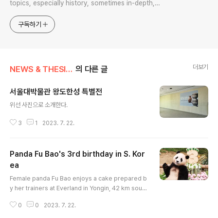
topics, especially history, sometimes in-depth,
sometimes with a light touch. One constant
approach will be to resist any common sense or
구독하기
generalized viewpoint
더보기
NEWS & THESIS/Photo News
의 다른 글
서울대박물관 왕도한성 특별전
글 내용
위선 사진으로 소개한다.
3
1
2023. 7. 22.
Panda Fu Bao's 3rd birthday in S. Kor
ea
글 내용
Female panda Fu Bao enjoys a cake prepared b
y her trainers at Everland in Yongin, 42 km south
of Seoul, on her third birthday on July 20, 2023.
0
0
2023. 7. 22.
#panda #Everland #panda_birthday #판다 #에버
랜드 #푸바오 #판다생일