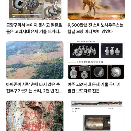
공양구라서 녹이지 못하고 일괄로
9,500만년 전 스피노사우루스는
묻은 고려시대 은제 기물 떼거리로
칼날 모양 머리 볏이 있었다
여주서 발견
아마존이 사람 손때 타지 않은 순
여주 고려시대 은제 기물 무더기
진무구? 웃기는 소리, 2천 년 전에
발견 보도자료 전문
이미 사람 바글바글