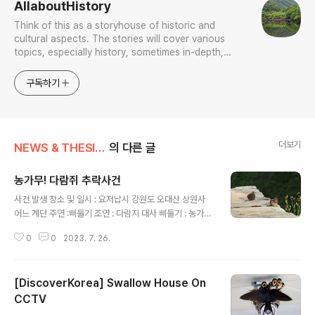
AllaboutHistory
Think of this as a storyhouse of historic and
cultural aspects. The stories will cover various
topics, especially history, sometimes in-depth,
sometimes with a light touch. One constant
approach will be to resist any common sense or
구독하기
generalized viewpoint
더보기
NEWS & THESIS/Photo News
의 다른 글
농가무! 다람쥐 추락사건
글 내용
사건 발생 장소 및 일시 : 요저납시 강원도 오대산 상원사
어느 계단 주연 :삐둘기 조연 : 다람지 대사 삐둘기 : 농가무
다람지 : 안주여 삐둘기 : 혼차 쳐먹노? 다람지 : 니줄끼 어
0
0
2023. 7. 26.
딨노? 지문 : 삐둘기가 꼬리로 다람지를 슬쩍 넘어뜨려 계
단 밑으로 구르게 해서 추락사 시킨다. (2016. 7. 26)
[DiscoverKorea] Swallow House On
CCTV
글 내용