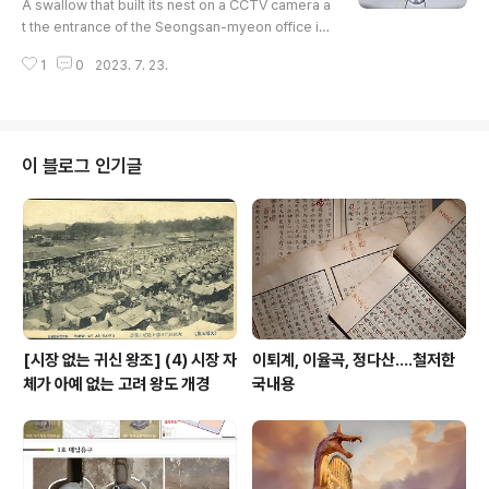
A swallow that built its nest on a CCTV camera a
t the entrance of the Seongsan-myeon office in
Gangneung-si, Gangwon-do, is feeding his babi
1
0
2023. 7. 23.
es on the 20th. Photos by Yoo Hyung-jae [Yoo
Hyung-jae, who took these pictures, is a photo r
eporter at Yonhap News Agency who specializ
es in the ecological field.] (END) #swallow #swal
low_nest #제비 #제비새끼
이 블로그 인기글
[시장 없는 귀신 왕조] (4) 시장 자
이퇴계, 이율곡, 정다산....철저한
체가 아예 없는 고려 왕도 개경
국내용