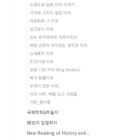
슈겐도와 일본 미라 이야기
극지와 고지의 얼음 미라
마왕퇴와 그 이웃
실크로드 미라
오슈 후지와라와 히라이즈미
유럽 교회의 썩지않는 성직자 미라
신대륙의 미라
조선시대 미라
유럽 니탄 미라 (Bog Bodies)
북극 동물미라
우연이 만든 미라
미라 너머, 뼈를 남긴 사람들
기타_준비중
국제학회&학술지
探古의 일필휘지
New Reading of History and ..