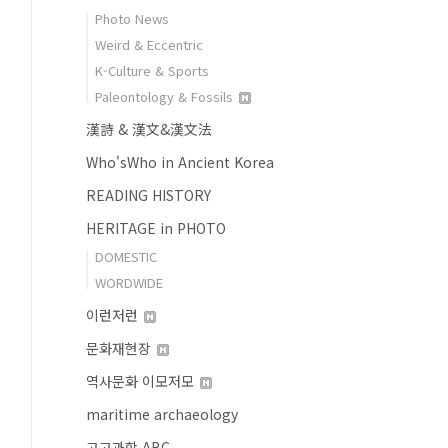
Photo News
Weird & Eccentric
K-Culture & Sports
Paleontology & Fossils
漢詩 & 漢文&漢文法
Who'sWho in Ancient Korea
READING HISTORY
HERITAGE in PHOTO
DOMESTIC
WORDWIDE
이런저런
문화재현장
역사문화 이모저모
maritime archaeology
고고과학 ABC