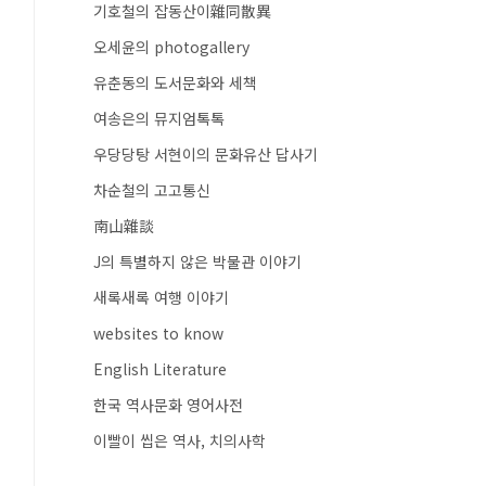
기호철의 잡동산이雜同散異
오세윤의 photogallery
유춘동의 도서문화와 세책
여송은의 뮤지엄톡톡
우당당탕 서현이의 문화유산 답사기
차순철의 고고통신
南山雜談
J의 특별하지 않은 박물관 이야기
새록새록 여행 이야기
websites to know
English Literature
한국 역사문화 영어사전
이빨이 씹은 역사, 치의사학