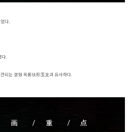
었다.
렸다.
발견되는 결형 옥룡玦形玉龙과 유사하다.