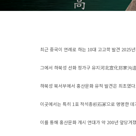
최근 중국이 연례로 하는 10대 고고학 발견 202
그에서 하북성 선화 정가구 유지河北宣化郑家沟遗
하북성 북서부에서 홍산문화 유적 발견은 최초였다
이곳에서는 특히 1호 적석총积石冢으로 명명한 데가 
이를 통해 홍산문화 개시 연대가 약 200년 앞당