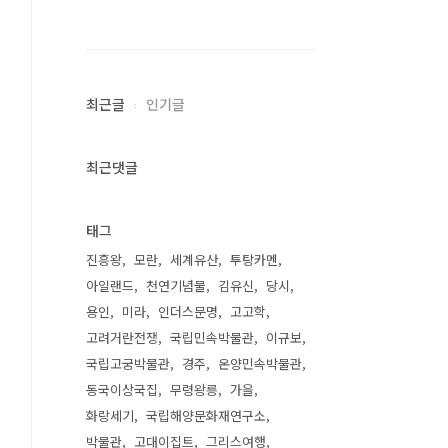
최근글
인기글
최근댓글
태그
진흥왕
모란
세계유산
투탕카멘
아일랜드
천연기념물
김유신
당시
용인
미라
인더스문명
고고학
고려거란전쟁
국립민속박물관
이규보
국립고궁박물관
경주
온양민속박물관
동국이상국집
무령왕릉
가을
화랑세기
국립해양문화재연구소
박물관
고대이집트
그리스여행