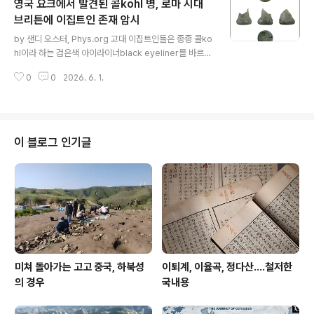
영국 요크에서 발견된 콜kohl 병, 로마 시대
행 중이다.최근 국제 고병리학 저널(International Journ
al of Paleopathology)에 발표된 새로운 연구는 이러한
브리튼에 이집트인 존재 암시
글 내용
질병들이 얼마나 만연했는지, 그리고 유골에 어떤 흔적을
by 샌디 오스터, Phys.org 고대 이집트인들은 종종 콜ko
남겼는지 밝혀냈다.기원전 3천년 무렵으로 추정되는 이 매
hl이라 하는 검은색 아이라이너black eyeliner를 바르는
장지는 700년 이상 반복적으로 사용되었으며, 그 결과 남
모습으로 묘사되곤 하는데, 이 콜은 작은 용기에 담아 보관
녀노소를 불문하고 수많은 유..
0
0
2026. 6. 1.
했다.콜 용기는 주로 이집트와 수단(누비아) 지역에서 발견
되지만, 이 지역 밖에서는 극히 드문 사례만 발견되었다.그
러나 40여 년 전인 1983~1984년, 영국 요크York에서
서기 2세기 후반으로 추정되는 평범한 유리병 하나가 발굴
되었다.이 용기의 중요성은 수십 년 후 바비칸 연구소Barb
이 블로그 인기글
ican Research Associates 힐러리 쿨Hillary Cool
박사가 자료를 정리하던 중 이 유리병이 이집트 콜 병과 놀
랍도록 유사하다는 사실을 발견하면서 주목받게 되었다.이
로써 이 유리병은 로마 시대 영국에서 발견된..
미쳐 돌아가는 고고 중국, 하북성
이퇴계, 이율곡, 정다산....철저한
의 경우
국내용