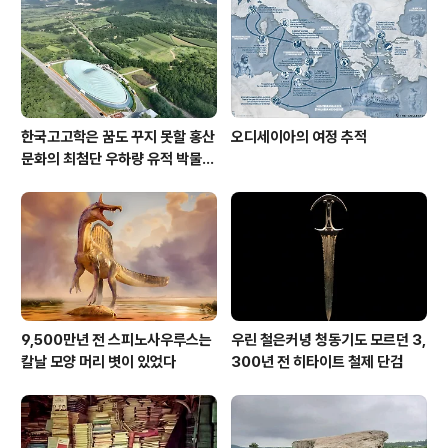
한국고고학은 꿈도 꾸지 못할 홍산
오디세이아의 여정 추적
문화의 최첨단 우하량 유적 박물관
[신화통신]
9,500만년 전 스피노사우루스는
우린 철은커녕 청동기도 모르던 3,
칼날 모양 머리 볏이 있었다
300년 전 히타이트 철제 단검