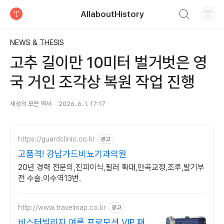
검색하기
AllaboutHistory
티스토리
NEWS & THESIS
고추 길이만 10미터 벌거벗은 영
국 거인 조각상 복원 작업 진행
세상의 모든 역사
2026. 6. 1. 17:17
https://guardclinic.co.kr
광고
고품격! 강남가드비뇨기과의원
20년 경력 전문의,진피이식,필러 확대,만곡교정,조루,발기부
전 수술.이수역13번.
http://www.travelmap.co.kr
광고
비스터빌리지 여름 프로모션 VIP 패스