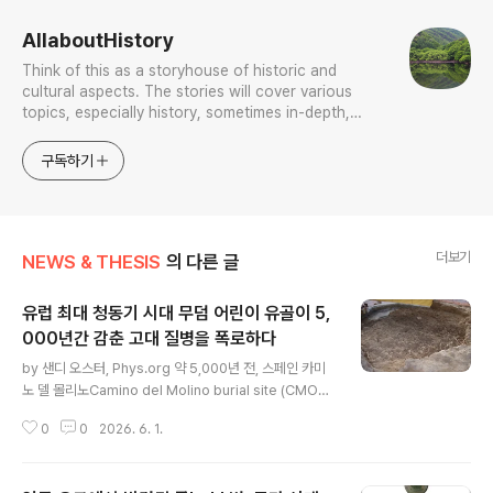
AllaboutHistory
Think of this as a storyhouse of historic and
cultural aspects. The stories will cover various
topics, especially history, sometimes in-depth,
sometimes with a light touch. One constant
approach will be to resist any common sense or
구독하기
generalized viewpoint
더보기
NEWS & THESIS
의 다른 글
유럽 ​​최대 청동기 시대 무덤 어린이 유골이 5,
000년간 감춘 고대 질병을 폭로하다
글 내용
by 샌디 오스터, Phys.org 약 5,000년 전, 스페인 카미
노 델 몰리노Camino del Molino burial site (CMOL)
에 묻힌 어린이들은 호흡기 감염, 특히 결핵으로 고통받았
0
0
2026. 6. 1.
을 가능성이 높다.바위를 깎아 만든 거대한 원형 매장 동굴
인 이곳은 1,300명이 넘는 유골이 안치된 유럽 최대 규모
청동기 시대 집단 매장지로, 수년간 발굴 및 분석 작업이 진