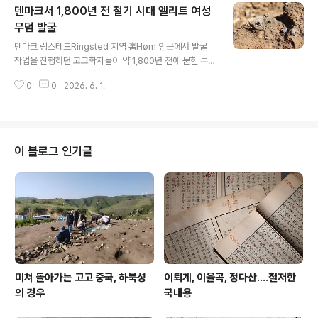
덴마크서 1,800년 전 철기 시대 엘리트 여성
것으로 보인다.아프리카 고고학 전문가들인 앤 메이어Ann
e Mayor, 멜리사 모렐Mélissa Morel and, 라지 디아
무덤 발굴
글 내용
니파바Ladji Dianifaba가 이번 발견의 중요성과 오랜 기
덴마크 링스테드Ringsted 지역 홈Høm 인근에서 발굴
간에 걸친 기술 지식 전승에 대해 설명한다.무엇을 발견했
작업을 진행하던 고고학자들이 약 1,800년 전에 묻힌 부유
나?2,000년이 넘는 세월 동안 고대 금속 세공인들은 현재
한 여성 무덤 하나를 발견했다.이 철기 시대 무덤은 밭을 정
의 세네갈 지역에..
0
0
2026. 6. 1.
기적으로 조사하던 중 발견되었으며, 발굴팀은 이처럼 중
요한 유물이 나올 것이라고는 예상하지 못했다.발굴된 유
물 중에는 진주로 장식한 화려한 가슴 버클, 희귀한 투툴루
스 피불라tutulus fibula (철기 시대 복식 일부로 흔히 착
용하던 브로치), 도기 조각 두 점, 그리고 나무 벤치로 추정
이 블로그 인기글
되는 유물이 포함된다.여성과 함께 묻힌 유물들은 그녀가
상당한 사회적 지위를 누린 인물이었음을 시사하지만, 전
문가들은 그녀의 사회적 지위에 대해 더 자세히 알기 위해
서는 추가 분석이 필요하다고 말한다. 현재 가장 큰 관심은
가슴 버클chest..
미쳐 돌아가는 고고 중국, 하북성
이퇴계, 이율곡, 정다산....철저한
의 경우
국내용