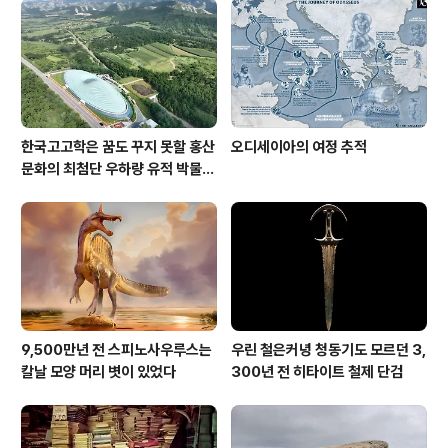
한국고고학은 꿈도 꾸지 못할 홍산
오디세이아의 여정 추적
문화의 최첨단 우하량 유적 박물관
[신화통신]
9,500만년 전 스피노사우루스는
우린 철은커녕 청동기도 모르던 3,
칼날 모양 머리 볏이 있었다
300년 전 히타이트 철제 단검