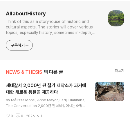
로그 정보
AllaboutHistory
Think of this as a storyhouse of historic and
cultural aspects. The stories will cover various
topics, especially history, sometimes in-depth,
sometimes with a light touch. One constant
approach will be to resist any common sense or
구독하기
generalized viewpoint
더보기
NEWS & THESIS
의 다른 글
세네갈서 2,000년 된 철기 제작소가 과거에
대한 새로운 통찰을 제공하다
글 내용
by Mélissa Morel, Anne Mayor, Ladji Dianifaba,
The Conversation 2,000년 전 세네갈에서는 어떻게
철을 생산했을까?세네갈 동부 팔레메 계곡Falémé Valle
0
0
2026. 6. 1.
y에 위치한 디데 웨스트Didé West 1 유적에서 최근 진행
된 연구를 통해 고대 철 생산 기술이 밝혀졌다.거의 8세기
동안 대대로 전승된 이 기술은 지역적 필요에 맞춰 발전한