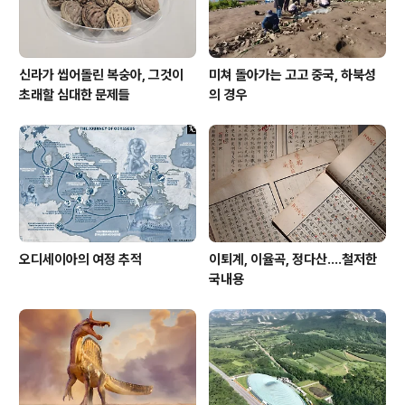
신라가 씹어돌린 복숭아, 그것이
미쳐 돌아가는 고고 중국, 하북성
초래할 심대한 문제들
의 경우
오디세이아의 여정 추적
이퇴계, 이율곡, 정다산....철저한
국내용