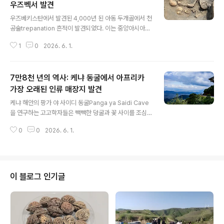
우즈벡서 발견
글 내용
우즈베키스탄에서 발견된 4,000년 된 아동 두개골에서 천
공술trepanation 흔적이 발견되었다. 이는 중앙아시아에
서 기록된 가장 오래된 수술 흔적이다.현재의 우즈베키스
1
0
2026. 6. 1.
탄 지역에서 발견된 4,000년 된 청동기 시대 아동 두개골
에는 천공술trepanation로 알려진 두개골 수술 흉터가 남
아 있다.연구진에 따르면 이는 중앙아시아에서 기록된 가
7만8천 년의 역사: 케냐 동굴에서 아프리카
장 오래된 수술 흔적이며, 아시아 전체에서도 가장 오래된
수술 사례 중 하나다.약 5세에 사망한 것으로 추정되는 이
가장 오래된 인류 매장지 발견
글 내용
아동 유골은 지난 4월에 발굴되었다.연구진은 번역된 성명
케냐 해안의 팡가 야 사이디 동굴Panga ya Saidi Cave
에서 시신이 약 3세 무렵에 사망한 다른 어린아이 시신과
을 연구하는 고고학자들은 빽빽한 덩굴과 꽃 사이를 조심
함께 한 무덤에 묻혔다고 밝혔다.성명에 따르면 5세 아동
스럽게 걸으며 800미터가 넘는 구불구불한 동굴 입구로
두개골에는 돌이나 뼈 도구를 사용한 "두개골 절개술crani
0
0
2026. 6. 1.
향한다.시원한 공기와 양치류, 이끼 향기가 숲 바닥에서 피
al trepanat..
어올라 정글의 습한 기운을 식혀준다.높이 솟은 석회암 벽
아래, 그들은 동굴의 그늘진 주실main chamber로 들어
간다.무너진 천장 틈으로 햇빛이 비치지만, 동굴은 여전히
견고하고 안정적인 느낌을 준다.케냐 남부 니알리 해안Ny
이 블로그 인기글
ali Coast에 숨은 이 유적은 7만 8천 년 동안 인류를 보호
했다.동굴 유적처럼 주변 경관 또한 케냐의 변치 않는 정체
성을 보여준다.수백 미터 아래로 깎아지른 절벽, 분홍색 플
라밍고 떼가 서식하는 화산호, 휴화산의 용암류 사이로 솟
아오르는 온천..