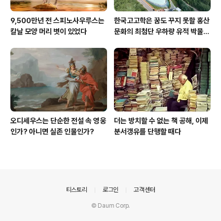
9,500만년 전 스피노사우루스는
한국고고학은 꿈도 꾸지 못할 홍산
칼날 모양 머리 볏이 있었다
문화의 최첨단 우하량 유적 박물관
[신화통신]
오디세우스는 단순한 전설 속 영웅
더는 방치할 수 없는 책 공해, 이제
인가? 아니면 실존 인물인가?
분서갱유를 단행할 때다
의안내
티스토리
로그인
고객센터
© Daum Corp.