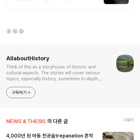
라오는 전국구 최다 상품 매일 10만 개 이상
의 신규 상품 업로드
(새창열림)
로그 정보
AllaboutHistory
Think of this as a storyhouse of historic and
cultural aspects. The stories will cover various
topics, especially history, sometimes in-depth,
sometimes with a light touch. One constant
approach will be to resist any common sense or
구독하기
generalized viewpoint
더보기
NEWS & THESIS
의 다른 글
4,000년 된 아동 천공술trepanation 흔적