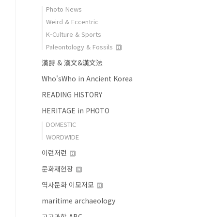
Photo News
Weird & Eccentric
K-Culture & Sports
Paleontology & Fossils
漢詩 & 漢文&漢文法
Who'sWho in Ancient Korea
READING HISTORY
HERITAGE in PHOTO
DOMESTIC
WORDWIDE
이런저런
문화재현장
역사문화 이모저모
maritime archaeology
고고과학 ABC