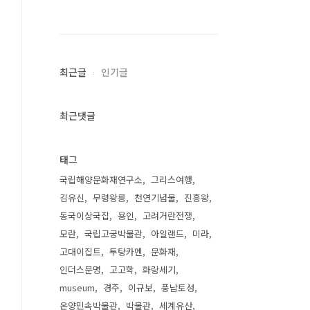
최근글
인기글
최근댓글
태그
국립해양문화재연구소
그리스여행
김유신
무령왕릉
천연기념물
진흥왕
동국이상국집
용인
고려거란전쟁
모란
국립고궁박물관
아일랜드
미라
고대이집트
투탕카멘
문화재
인더스문명
고고학
화랑세기
museum
경주
이규보
풍납토성
온양민속박물관
박물관
세계유산