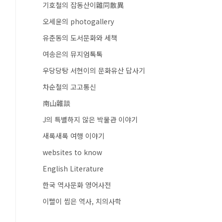
기호철의 잡동산이雜同散異
오세윤의 photogallery
유춘동의 도서문화와 세책
여송은의 뮤지엄톡톡
우당당탕 서현이의 문화유산 답사기
차순철의 고고통신
南山雜談
J의 특별하지 않은 박물관 이야기
새록새록 여행 이야기
websites to know
English Literature
한국 역사문화 영어사전
이빨이 씹은 역사, 치의사학