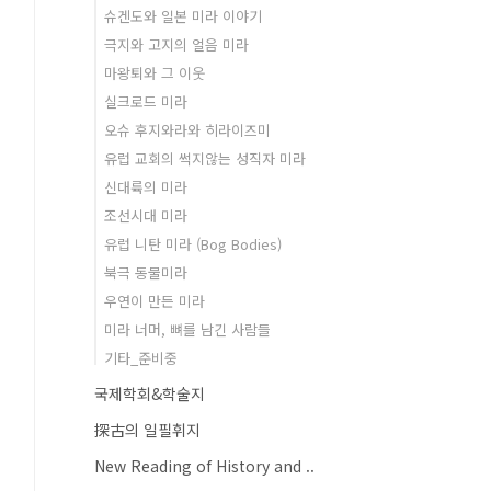
슈겐도와 일본 미라 이야기
극지와 고지의 얼음 미라
마왕퇴와 그 이웃
실크로드 미라
오슈 후지와라와 히라이즈미
유럽 교회의 썩지않는 성직자 미라
신대륙의 미라
조선시대 미라
유럽 니탄 미라 (Bog Bodies)
북극 동물미라
우연이 만든 미라
미라 너머, 뼈를 남긴 사람들
기타_준비중
국제학회&학술지
探古의 일필휘지
New Reading of History and ..