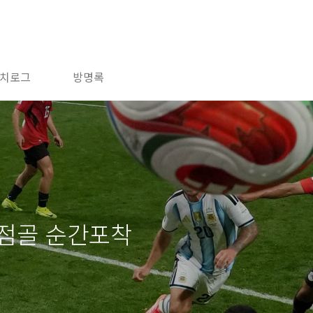
치로그
방명록
동점골 순간포착